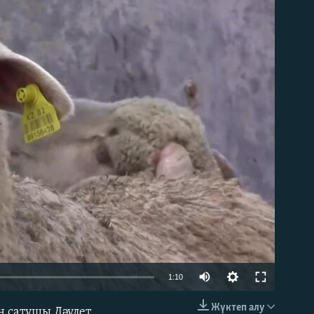
able
1:10
Жүктеп алу
ан сатушы Дәулет