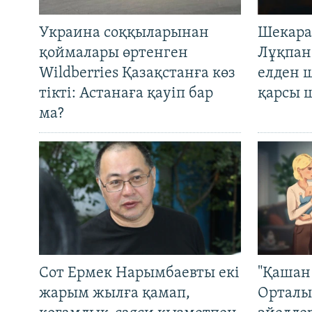
Украина соққыларынан
Шекара
қоймалары өртенген
Лұқпан
Wildberries Қазақстанға көз
елден 
тікті: Астанаға қауіп бар
қарсы 
ма?
Сот Ермек Нарымбаевты екі
"Қашан 
жарым жылға қамап,
Орталы