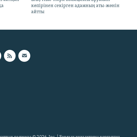
қа
көпірінен секірген адамның аты-жөнін
айтты