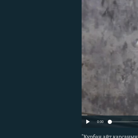
0:00
"Құрбан айт қарсаңында