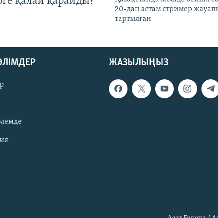
рге қалай қарайды?
20-дан астам стример жауап
тартылған
БӨЛІМДЕР
ЖАЗЫЛЫҢЫЗ
р
әлемде
зия