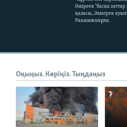
Әміреев "басқа затта
қаласы, Әлмерек ауыл
Рахымжанұлы.
Оқыңыз. Көріңіз. Тыңдаңыз