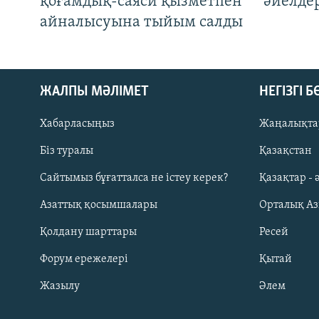
қоғамдық-саяси қызметпен
әйелде
айналысуына тыйым салды
ЖАЛПЫ МӘЛІМЕТ
НЕГІЗГІ 
Хабарласыңыз
Жаңалықта
Біз туралы
Қазақстан
Русский
Сайтымыз бұғатталса не істеу керек?
Қазақтар - 
Азаттық қосымшалары
Орталық А
ЖАЗЫЛЫҢЫЗ
Қолдану шарттары
Ресей
Форум ережелері
Қытай
Жазылу
Әлем
Басқа тілдерде