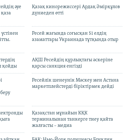
ейдің әуе
Қазақ кинорежиссері Ардақ Әмірқұлов
 қаза
дүниеден өтті
 үстінен
Ресей жағында соғысқан 51 елдің
йтты.
азаматтары Украинада тұтқында отыр
ктердің
АҚШ Ресейдің құрлықтағы әскеріне
л қойды
қарсы санкция енгізді
і
Ресейлік шенеунік Мәскеу мен Астана
маркетплейстерді біріктірмек дейді
 беру
электронды
Қазақстан мұнайын КҚК
лқыға
терминалынан танкерге тиеу қайта
жалғасты – медиа
өз айтқан
БАҚ: Нью-Йорк полициясы Бруклин