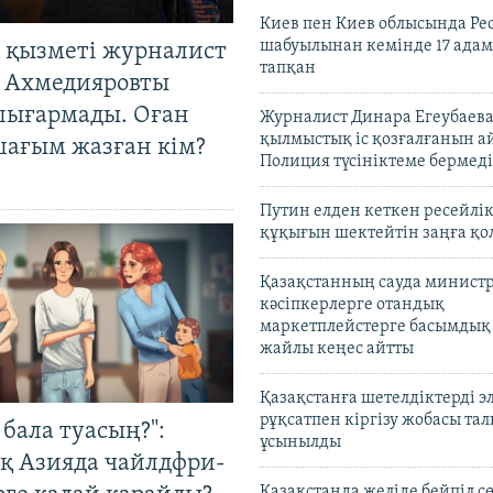
Киев пен Киев облысында Рес
шабуылынан кемінде 17 адам
 қызметі журналист
тапқан
 Ахмедияровты
шығармады. Оған
Журналист Динара Егеубаева
қылмыстық іс қозғалғанын а
шағым жазған кім?
Полиция түсініктеме бермеді
Путин елден кеткен ресейлі
құқығын шектейтін заңға қо
Қазақстанның сауда министр
кәсіпкерлерге отандық
маркетплейстерге басымдық
жайлы кеңес айтты
Қазақстанға шетелдіктерді 
рұқсатпен кіргізу жобасы та
бала туасың?":
ұсынылды
қ Азияда чайлдфри-
Қазақстанда желіде бейпіл с