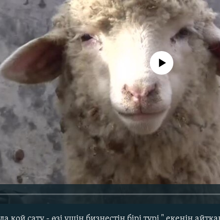
No media source currently avail
 қой сату - өзі үшін бизнестің бірі түрі " екенін айтқ