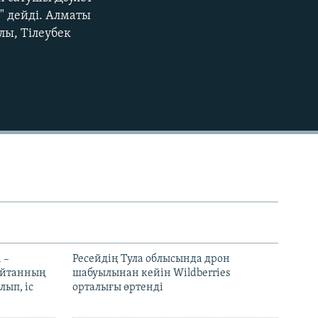
EMBED
" дейді. Алматы
лы, Тілеубек
 –
Ресейдің Тула облысында дрон
шайтанның
шабуылынан кейін Wildberries
лып, іс
орталығы өртенді