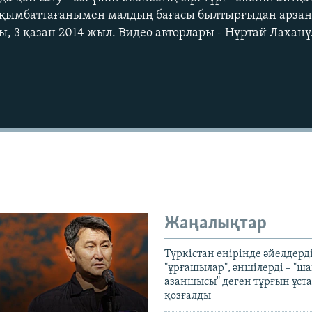
р қымбаттағанымен малдың бағасы былтырғыдан арзан
ы, 3 қазан 2014 жыл. Видео авторлары - Нұртай Лаханұ
Жаңалықтар
Түркістан өңірінде әйелдерді
"ұрғашылар", әншілерді – "
азаншысы" деген тұрғын ұста
қозғалды