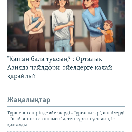
"Қашан бала туасың?": Орталық
Азияда чайлдфри-әйелдерге қалай
қарайды?
Жаңалықтар
Түркістан өңірінде әйелдерді – "ұрғашылар", әншілерді
– "шайтанның азаншысы" деген тұрғын ұсталып, іс
қозғалды