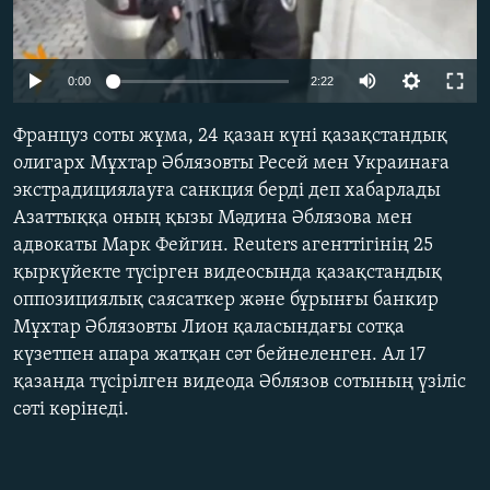
ЖАЗЫЛЫҢЫЗ
0:00
2:22
Басқа тілдерде
Француз соты жұма, 24 қазан күні қазақстандық
олигарх Мұхтар Әблязовты Ресей мен Украинаға
экстрадициялауға санкция берді деп хабарлады
Азаттыққа оның қызы Мәдина Әблязова мен
адвокаты Марк Фейгин. Reuters агенттігінің 25
қыркүйекте түсірген видеосында қазақстандық
оппозициялық саясаткер және бұрынғы банкир
Мұхтар Әблязовты Лион қаласындағы сотқа
күзетпен апара жатқан сәт бейнеленген. Ал 17
қазанда түсірілген видеода Әблязов сотының үзіліс
сәті көрінеді.