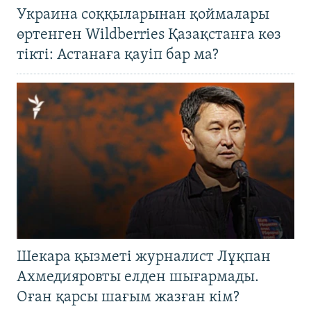
Украина соққыларынан қоймалары
өртенген Wildberries Қазақстанға көз
тікті: Астанаға қауіп бар ма?
Шекара қызметі журналист Лұқпан
Ахмедияровты елден шығармады.
Оған қарсы шағым жазған кім?