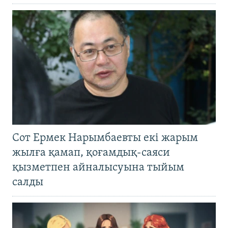
Сот Ермек Нарымбаевты екі жарым
жылға қамап, қоғамдық-саяси
қызметпен айналысуына тыйым
салды