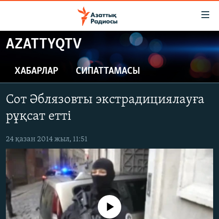
Accessibility
links
Skip
AZATTYQTV
to
ЖАҢАЛЫҚТАР
main
САЯСАТ
ХАБАРЛАР
СИПАТТАМАСЫ
content
AZATTYQTV
Skip
Сот Әблязовты экстрадициялауға
to
ҚАҢТАР ОҚИҒАСЫ
main
рұқсат етті
АДАМ ҚҰҚЫҚТАРЫ
Navigation
Skip
24 қазан 2014 жыл, 11:51
ӘЛЕУМЕТ
to
ӘЛЕМ
Search
АРНАЙЫ ЖОБАЛАР
Русский
No media source currently available