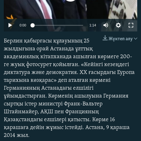
ЖАЗЫЛЫҢЫЗ
0:00
1:14
Басқа тілдерде
Жүктеп алу
Берлин қабырғасы құлауының 25
жылдығына орай Астанада ұлттық
академиялық кітапханада ашылған көрмеге 200-
ге жуық фотосурет қойылған. «Кейінгі кезеңдегі
диктатура және демократия. XX ғасырдағы Еуропа
тарихына көзқарас» деп аталған көрмені
Германияның Астанадағы елшілігі
ұйымдастырған. Көрменің ашылуына Германия
сыртқы істер министрі Франк-Вальтер
Штайнмайер, АҚШ пен Францияның
Қазақстандағы елшілері қатысты. Көрме 16
қарашаға дейін жұмыс істейді. Астана, 9 қараша
2014 жыл.