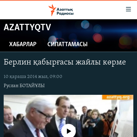
Accessibility
links
Skip
AZATTYQTV
to
ЖАҢАЛЫҚТАР
main
САЯСАТ
ХАБАРЛАР
СИПАТТАМАСЫ
content
AZATTYQTV
Skip
Берлин қабырғасы жайлы көрме
to
ҚАҢТАР ОҚИҒАСЫ
main
АДАМ ҚҰҚЫҚТАРЫ
10 қараша 2014 жыл, 09:00
Navigation
Skip
Руслан БОТАЙҰЛЫ
ӘЛЕУМЕТ
to
ӘЛЕМ
Search
АРНАЙЫ ЖОБАЛАР
Русский
No media source currently available