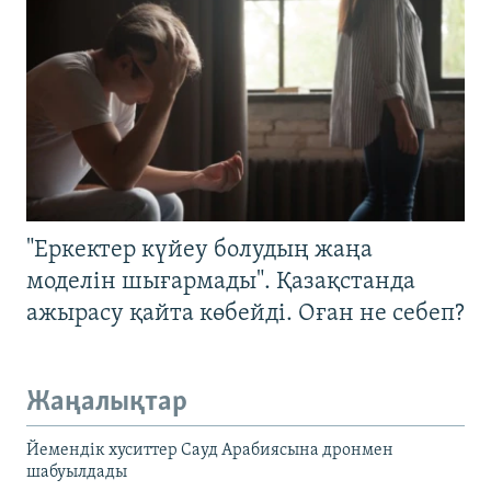
"Еркектер күйеу болудың жаңа
моделін шығармады". Қазақстанда
ажырасу қайта көбейді. Оған не себеп?
Жаңалықтар
Йемендік хуситтер Сауд Арабиясына дронмен
шабуылдады