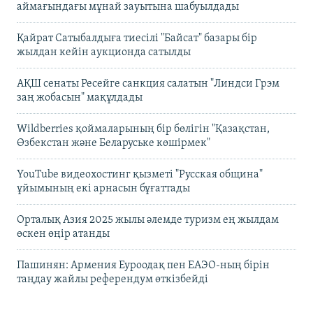
аймағындағы мұнай зауытына шабуылдады
Қайрат Сатыбалдыға тиесілі "Байсат" базары бір
жылдан кейін аукционда сатылды
АҚШ сенаты Ресейге санкция салатын "Линдси Грэм
заң жобасын" мақұлдады
Wildberries қоймаларының бір бөлігін "Қазақстан,
Өзбекстан және Беларуське көшірмек"
YouTube видеохостинг қызметі "Русская община"
ұйымының екі арнасын бұғаттады
Орталық Азия 2025 жылы әлемде туризм ең жылдам
өскен өңір атанды
Пашинян: Армения Еуроодақ пен ЕАЭО-ның бірін
таңдау жайлы референдум өткізбейді