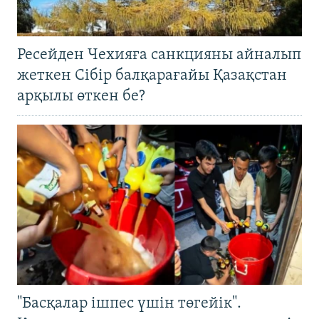
Ресейден Чехияға санкцияны айналып
жеткен Сібір балқарағайы Қазақстан
арқылы өткен бе?
"Басқалар ішпес үшін төгейік".