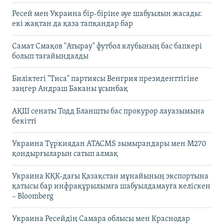
Ресей мен Украина бір-біріне әуе шабуылын жасады:
екі жақтан да қаза тапқандар бар
Самат Смақов "Атырау" футбол клубының бас бапкері
болып тағайындалды
Биліктегі "Тиса" партиясы Венгрия президенттігіне
заңгер Андраш Баканы ұсынбақ
АҚШ сенаты Тодд Бланшты бас прокурор лауазымына
бекітті
Украина Түркиядан ATACMS зымырандары мен M270
қондырғыларын сатып алмақ
Украина КҚК-дағы Қазақстан мұнайының экспортына
қатысы бар инфрақұрылымға шабуылдамауға келіскен
– Bloomberg
Украина Ресейдің Самара облысы мен Краснодар