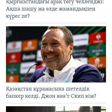
Қырғызстандағы арақ төгу челленджі:
Ақша шашу ма әлде жамандықпен
күрес пе?
Қазақстан құрамасына шетелдік
бапкер келді. Джон ван’т Схип кім?