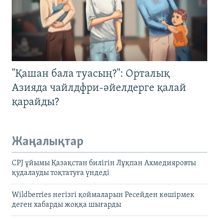
"Қашан бала туасың?": Орталық
Азияда чайлдфри-әйелдерге қалай
қарайды?
Жаңалықтар
CPJ ұйымы Қазақстан билігін Лұқпан Ахмедияровты
қудалауды тоқтатуға үндеді
Wildberries негізгі қоймаларын Ресейден көшірмек
деген хабарды жоққа шығарды