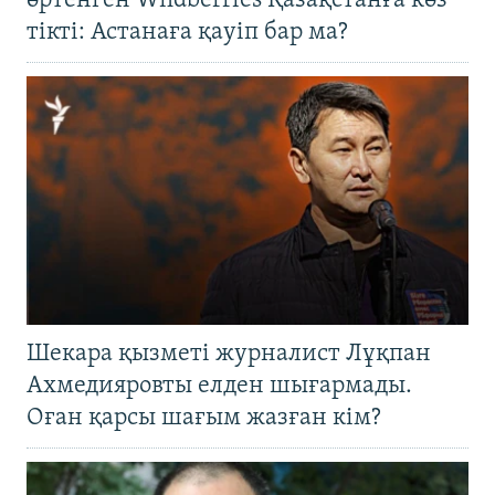
өртенген Wildberries Қазақстанға көз
тікті: Астанаға қауіп бар ма?
Шекара қызметі журналист Лұқпан
Ахмедияровты елден шығармады.
Оған қарсы шағым жазған кім?