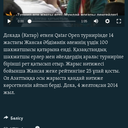
ЖАЗЫЛЫҢЫЗ
0:00
1:05
Басқа тілдерде
Дохада (Катар) өткен Qatar Open турнирінде 14
жастағы Жансая Әбдімәлік әлемнің үздік 100
шахматшысы қатарына енді. Қазақстандық
шахматшы ерлер мен әйелдердің аралас турниріне
бірінші рет қатысып отыр. Жарыс нәтижесі
бойынша Жансая жеке рейтингіне 25 ұпай қосты.
Ол Азаттыққа осы жарыста қандай нәтиже
көрсеткенін айтып берді. Доха, 4 желтоқсан 2014
жыл.
Бөлісу