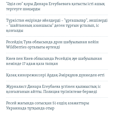
"Әділ сөз" қоры Динара Егеубаеваға қатысты істі ашық
тергеуге шақырды
Түркістан өңірінде әйелдерді – "ұрғашылар", әншілерді
– "шайтанның азаншысы" деген тұрғын ұсталып, іс
қозғалды
Ресейдің Тула облысында дрон шабуылынан кейін
Wildberries орталығы өртенді
Киев пен Киев облысында Ресейдің әуе шабуылынан
кемінде 17 адам қаза тапқан
Қазақ кинорежиссері Ардақ Әмірқұлов дүниеден өтті
Журналист Динара Егеубаева үстінен қылмыстық іс
қозғалғанын айтты. Полиция түсініктеме бермеді
Ресей жағында соғысқан 51 елдің азаматтары
Украинада тұтқында отыр