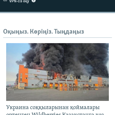
VPN-сіз оқу
Оқыңыз. Көріңіз. Тыңдаңыз
Украина соққыларынан қоймалары