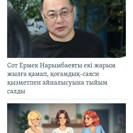
Сот Ермек Нарымбаевты екі жарым
жылға қамап, қоғамдық-саяси
қызметпен айналысуына тыйым
салды