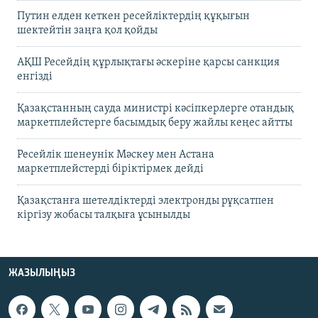
Путин елден кеткен ресейліктердің құқығын
шектейтін заңға қол қойды
АҚШ Ресейдің құрлықтағы әскеріне қарсы санкция
енгізді
Қазақстанның сауда министрі кәсіпкерлерге отандық
маркетплейстерге басымдық беру жайлы кеңес айтты
Ресейлік шенеунік Мәскеу мен Астана
маркетплейстерді біріктірмек дейді
Қазақстанға шетелдіктерді электронды рұқсатпен
кіргізу жобасы талқыға ұсынылды
ЖАЗЫЛЫҢЫЗ