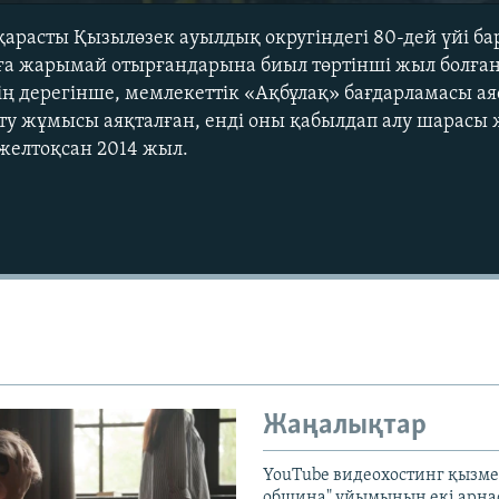
арасты Қызылөзек ауылдық округіндегі 80-дей үйі ба
ға жарымай отырғандарына биыл төртінші жыл болға
ің дерегінше, мемлекеттік «Ақбұлақ» бағдарламасы 
у жұмысы аяқталған, енді оны қабылдап алу шарасы 
желтоқсан 2014 жыл.
Жаңалықтар
YouTube видеохостинг қызмет
община" ұйымының екі арн