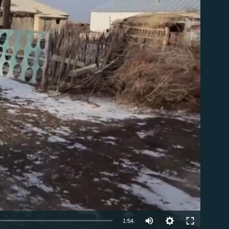
able
1:54