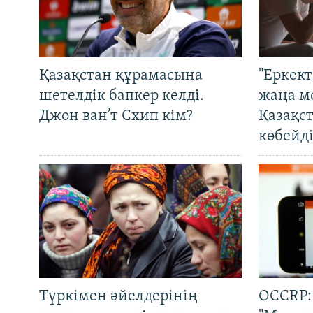
Қазақстан құрамасына
"Еркек
шетелдік бапкер келді.
жаңа м
Джон ван’т Схип кім?
Қазақс
көбейді
Түркімен әйелдерінің
OCCRP: