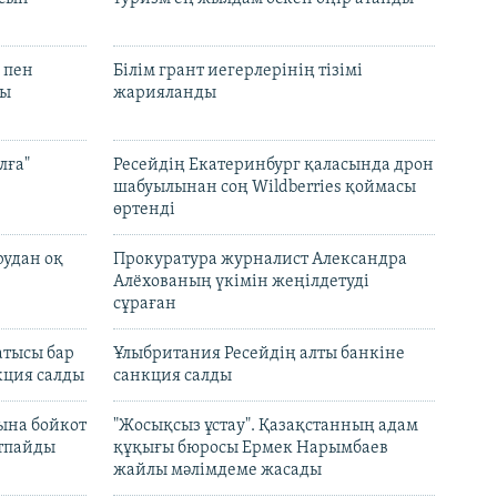
 пен
Білім грант иегерлерінің тізімі
лы
жарияланды
лға"
Ресейдің Екатеринбург қаласында дрон
шабуылынан соң Wildberries қоймасы
өртенді
рудан оқ
Прокуратура журналист Александра
Алёхованың үкімін жеңілдетуді
сұраған
атысы бар
Ұлыбритания Ресейдің алты банкіне
кция салды
санкция салды
ына бойкот
"Жосықсыз ұстау". Қазақстанның адам
ртпайды
құқығы бюросы Ермек Нарымбаев
жайлы мәлімдеме жасады