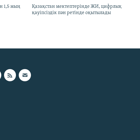
 1,5 мың
Қазақстан мектептерінде ЖИ, цифрлық
қауіпсіздік пән ретінде оқытылады