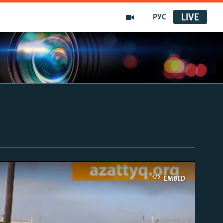
LIVE
РУС
EMBED