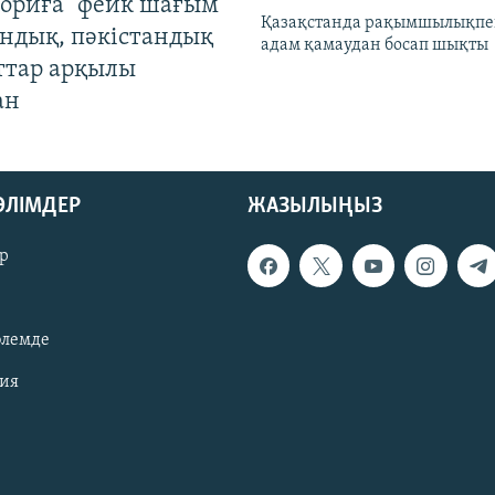
ориға" фейк шағым
Қазақстанда рақымшылықпен
андық, пәкістандық
адам қамаудан босап шықты
ттар арқылы
ан
БӨЛІМДЕР
ЖАЗЫЛЫҢЫЗ
р
әлемде
зия