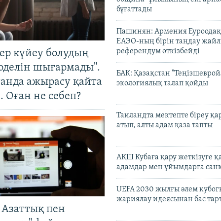
бұғаттады
Пашинян: Армения Еуроодақ
ЕАЭО-ның бірін таңдау жай
референдум өткізбейді
тер күйеу болудың
оделін шығармады".
БАҚ: Қазақстан "Теңізшеврой
танда ажырасу қайта
экологиялық талап қойды
. Оған не себеп?
Таиландта мектепте біреу қа
атып, алты адам қаза тапты
АҚШ Кубаға қару жеткізуге қ
адамдар мен ұйымдарға сан
UEFA 2030 жылғы әлем кубог
жариялау идеясынан бас та
 Азаттық пен