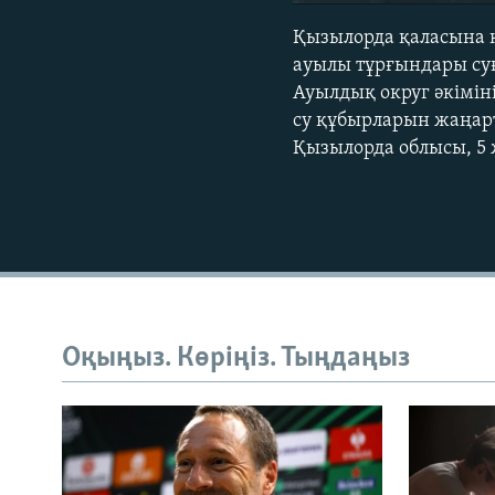
Қызылорда қаласына қ
ауылы тұрғындары су
Ауылдық округ әкімін
су құбырларын жаңарт
Қызылорда облысы, 5 
Оқыңыз. Көріңіз. Тыңдаңыз