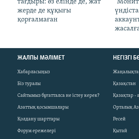
тағдыры: өз елінде де, жат
"Монит
жерде де құқығы
үндіст
қорғалмаған
аккаун
жасалғ
ЖАЛПЫ МӘЛІМЕТ
НЕГІЗГІ 
Хабарласыңыз
Жаңалықта
Біз туралы
Қазақстан
Русский
Сайтымыз бұғатталса не істеу керек?
Қазақтар - 
Азаттық қосымшалары
Орталық А
ЖАЗЫЛЫҢЫЗ
Қолдану шарттары
Ресей
Форум ережелері
Қытай