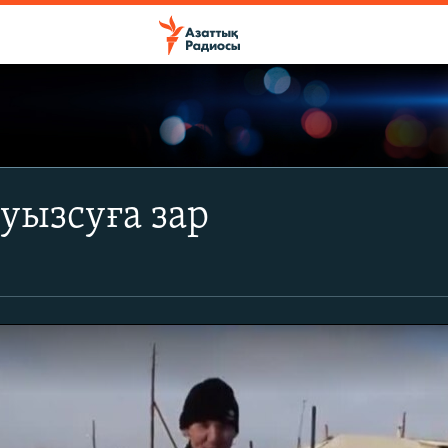
уызсуға зар