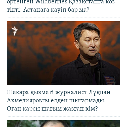
өртенген Wildberries Қазақстанға көз
тікті: Астанаға қауіп бар ма?
Шекара қызметі журналист Лұқпан
Ахмедияровты елден шығармады.
Оған қарсы шағым жазған кім?