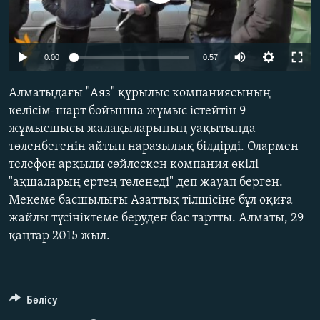
ЖАЗЫЛЫҢЫЗ
0:00
0:57
Басқа тілдерде
Алматыдағы "Аяз" құрылыс компаниясының
келісім-шарт бойынша жұмыс істейтін 9
жұмысшысы жалақыларының уақытында
төленбегенін айтып наразылық білдірді. Олармен
телефон арқылы сөйлескен компания өкілі
"ақшаларың ертең төленеді" деп жауап берген.
Мекеме басшылығы Азаттық тілшісіне бұл оқиға
жайлы түсініктеме беруден бас тартты. Алматы, 29
қаңтар 2015 жыл.
Бөлісу