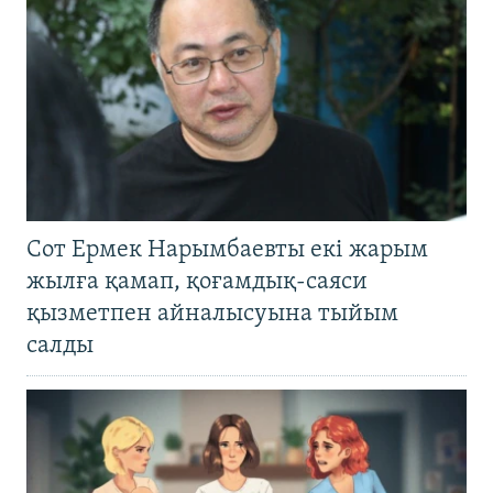
Сот Ермек Нарымбаевты екі жарым
жылға қамап, қоғамдық-саяси
қызметпен айналысуына тыйым
салды