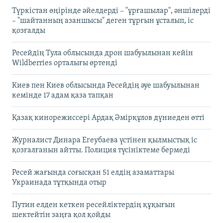
Түркістан өңірінде әйелдерді – "ұрғашылар", әншілерді
– "шайтанның азаншысы" деген тұрғын ұсталып, іс
қозғалды
Ресейдің Тула облысында дрон шабуылынан кейін
Wildberries орталығы өртенді
Киев пен Киев облысында Ресейдің әуе шабуылынан
кемінде 17 адам қаза тапқан
Қазақ кинорежиссері Ардақ Әмірқұлов дүниеден өтті
Журналист Динара Егеубаева үстінен қылмыстық іс
қозғалғанын айтты. Полиция түсініктеме бермеді
Ресей жағында соғысқан 51 елдің азаматтары
Украинада тұтқында отыр
Путин елден кеткен ресейліктердің құқығын
шектейтін заңға қол қойды