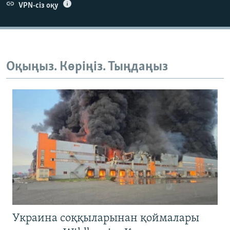
VPN-сіз оқу
Оқыңыз. Көріңіз. Тыңдаңыз
Украина соққыларынан қоймалары