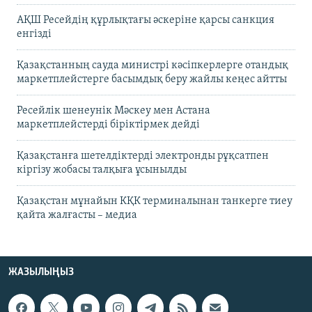
АҚШ Ресейдің құрлықтағы әскеріне қарсы санкция
енгізді
Қазақстанның сауда министрі кәсіпкерлерге отандық
маркетплейстерге басымдық беру жайлы кеңес айтты
Ресейлік шенеунік Мәскеу мен Астана
маркетплейстерді біріктірмек дейді
Қазақстанға шетелдіктерді электронды рұқсатпен
кіргізу жобасы талқыға ұсынылды
Қазақстан мұнайын КҚК терминалынан танкерге тиеу
қайта жалғасты – медиа
ЖАЗЫЛЫҢЫЗ