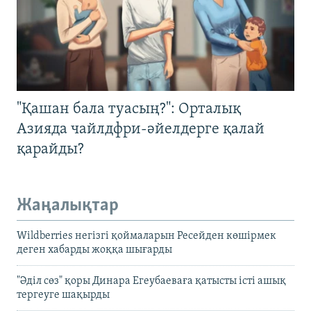
"Қашан бала туасың?": Орталық
Азияда чайлдфри-әйелдерге қалай
қарайды?
Жаңалықтар
Wildberries негізгі қоймаларын Ресейден көшірмек
деген хабарды жоққа шығарды
"Әділ сөз" қоры Динара Егеубаеваға қатысты істі ашық
тергеуге шақырды