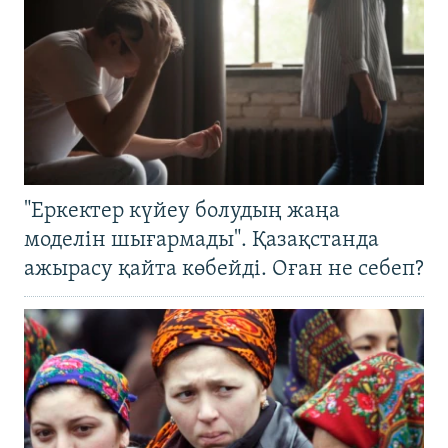
"Еркектер күйеу болудың жаңа
моделін шығармады". Қазақстанда
ажырасу қайта көбейді. Оған не себеп?