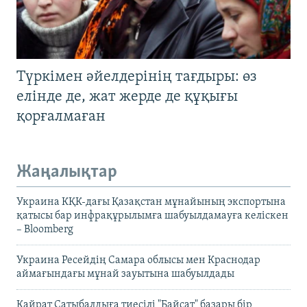
Түркімен әйелдерінің тағдыры: өз
елінде де, жат жерде де құқығы
қорғалмаған
Жаңалықтар
Украина КҚК-дағы Қазақстан мұнайының экспортына
қатысы бар инфрақұрылымға шабуылдамауға келіскен
– Bloomberg
Украина Ресейдің Самара облысы мен Краснодар
аймағындағы мұнай зауытына шабуылдады
Қайрат Сатыбалдыға тиесілі "Байсат" базары бір