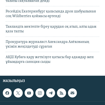
талабы сақталмаған дейді
Ресейдің Екатеринбург қаласында дрон шабуылынан
соң Wildberries қоймасы өртенді
Таиландта мектепте біреу қарудан оқ атып, алты адам
қаза тапты
Прокуратура журналист Александра Алёхованың
үкімін жеңілдетуді сұраған
АҚШ Кубаға қару жеткізуге қатысы бар адамдар мен
ұйымдарға санкция салды
ЖАЗЫЛЫҢЫЗ