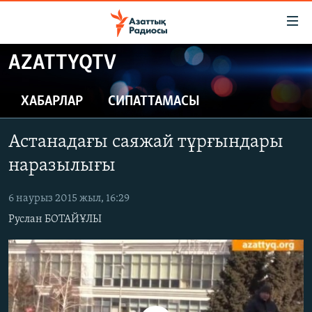
Accessibility
links
Skip
AZATTYQTV
to
ЖАҢАЛЫҚТАР
main
САЯСАТ
ХАБАРЛАР
СИПАТТАМАСЫ
content
AZATTYQTV
Skip
Астанадағы саяжай тұрғындары
to
ҚАҢТАР ОҚИҒАСЫ
main
наразылығы
АДАМ ҚҰҚЫҚТАРЫ
Navigation
Skip
6 наурыз 2015 жыл, 16:29
ӘЛЕУМЕТ
to
Руслан БОТАЙҰЛЫ
ӘЛЕМ
Search
АРНАЙЫ ЖОБАЛАР
Русский