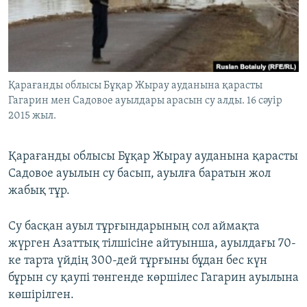
ЖАЗЫЛЫҢЫЗ
Басқа тілдерде
Қарағанды облысы Бұқар Жырау ауданына қарасты
Гагарин мен Садовое ауылдары арасын су алды. 16 сәуір
2015 жыл.
Қарағанды облысы Бұқар Жырау ауданына қарасты
Садовое ауылын су басып, ауылға баратын жол
жабық тұр.
Су басқан ауыл тұрғындарының сол аймақта
жүрген Азаттық тілшісіне айтуынша, ауылдағы 70-
ке тарта үйдің 300-дей тұрғыны бұдан бес күн
бұрын су қаупі төнгенде көршілес Гагарин ауылына
көшірілген.