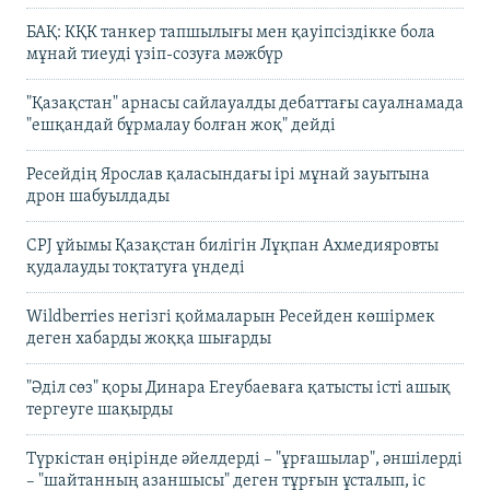
БАҚ: КҚК танкер тапшылығы мен қауіпсіздікке бола
мұнай тиеуді үзіп-созуға мәжбүр
"Қазақстан" арнасы сайлауалды дебаттағы сауалнамада
"ешқандай бұрмалау болған жоқ" дейді
Ресейдің Ярослав қаласындағы ірі мұнай зауытына
дрон шабуылдады
CPJ ұйымы Қазақстан билігін Лұқпан Ахмедияровты
қудалауды тоқтатуға үндеді
Wildberries негізгі қоймаларын Ресейден көшірмек
деген хабарды жоққа шығарды
"Әділ сөз" қоры Динара Егеубаеваға қатысты істі ашық
тергеуге шақырды
Түркістан өңірінде әйелдерді – "ұрғашылар", әншілерді
– "шайтанның азаншысы" деген тұрғын ұсталып, іс