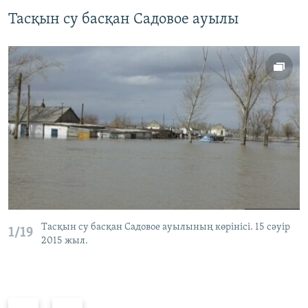
Тасқын су басқан Садовое ауылы
Тасқын су басқан Садовое ауылының көрінісі. 15 cәуір
1/19
2015 жыл.
P
N