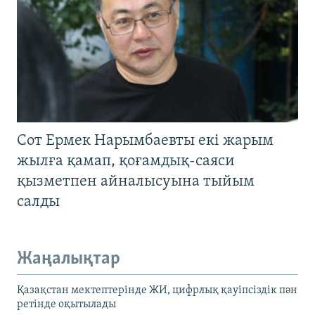
Сот Ермек Нарымбаевты екі жарым
жылға қамап, қоғамдық-саяси
қызметпен айналысуына тыйым
салды
Жаңалықтар
Қазақстан мектептерінде ЖИ, цифрлық қауіпсіздік пән
ретінде оқытылады