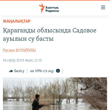
Accessibility
links
Skip
ЖАҢАЛЫҚТАР
to
ЖАҢАЛЫҚТАР
Қарағанды облысында Садовое
main
САЯСАТ
content
ауылын су басты
AZATTYQTV
Skip
to
Руслан БОТАЙҰЛЫ
ҚАҢТАР ОҚИҒАСЫ
main
16 сәуір 2015 жыл, 11:13
АДАМ ҚҰҚЫҚТАРЫ
Navigation
Skip
ӘЛЕУМЕТ
Бөлісу
VPN-сіз оқу
to
ӘЛЕМ
Search
АРНАЙЫ ЖОБАЛАР
Русский