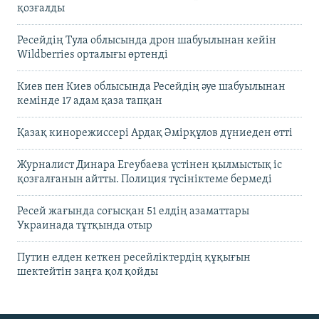
қозғалды
Ресейдің Тула облысында дрон шабуылынан кейін
Wildberries орталығы өртенді
Киев пен Киев облысында Ресейдің әуе шабуылынан
кемінде 17 адам қаза тапқан
Қазақ кинорежиссері Ардақ Әмірқұлов дүниеден өтті
Журналист Динара Егеубаева үстінен қылмыстық іс
қозғалғанын айтты. Полиция түсініктеме бермеді
Ресей жағында соғысқан 51 елдің азаматтары
Украинада тұтқында отыр
Путин елден кеткен ресейліктердің құқығын
шектейтін заңға қол қойды