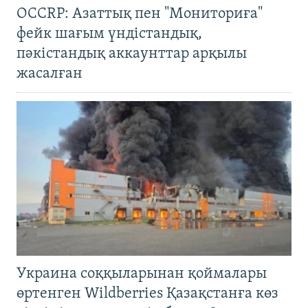
OCCRP: Азаттық пен "Мониториға"
фейк шағым үндістандық,
пәкістандық аккаунттар арқылы
жасалған
Украина соққыларынан қоймалары
өртенген Wildberries Қазақстанға көз