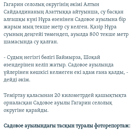
Гагарин селолық округінің әкімі Алтын
Сайдалдинаның Азаттыққа айтуынша, су басқан
алғашқы күні Нұра өзенінен Садовое ауылына бір
жарым мың текше метр су келген. Қазір Нұра
суының деңгейі төмендеп, ауылда 800 текше метр
шамасында су қалған.
- Судың негізгі бөлігі Баймырза, Шоқай
өзендерінен келіп жатыр. Садовое ауылында
үйлерінен көшкісі келмеген екі адам ғана қалды, -
дейді әкім.
Теміртау қаласынан 20 километрдей қашықтықта
орналасқан Садовое ауылы Гагарин селолық
округіне қарайды.
Садовое ауылындағы тасқын туралы фоторепортаж: