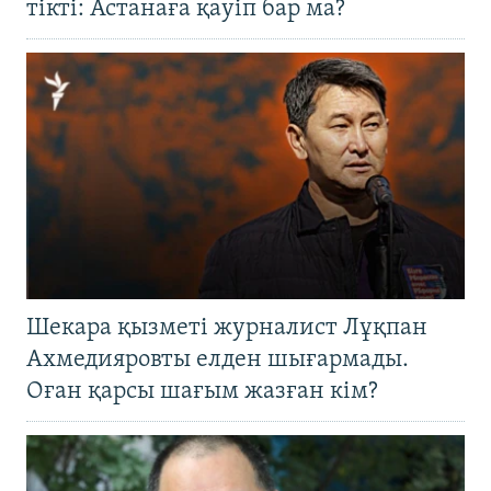
тікті: Астанаға қауіп бар ма?
Шекара қызметі журналист Лұқпан
Ахмедияровты елден шығармады.
Оған қарсы шағым жазған кім?