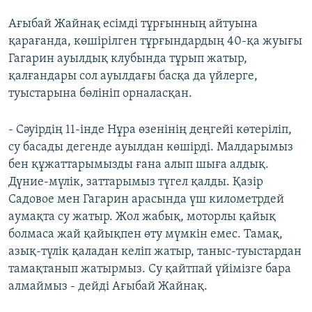
Ағыбай Жайнақ есімді тұрғынның айтуына
қарағанда, көшірілген тұрғындардың 40-қа жуығы
Гагарин ауылдық клубында тұрып жатыр,
қалғандары сол ауылдағы басқа да үйлерге,
туыстарына бөлініп орналасқан.
- Сәуірдің 11-інде Нұра өзенінің деңгейі көтеріліп,
су басады дегенде ауылдан көшірді. Малдарымыз
бен құжаттарымызды ғана алып шыға алдық.
Дүние-мүлік, заттарымыз түгел қалды. Қазір
Садовое мен Гагарин арасында үш километрдей
аумақта су жатыр. Жол жабық, моторлы қайық
болмаса жай қайықпен өту мүмкін емес. Тамақ,
азық-түлік қаладан келіп жатыр, таныс-туыстардан
тамақтанып жатырмыз. Су қайтпай үйімізге бара
алмаймыз - дейді Ағыбай Жайнақ.