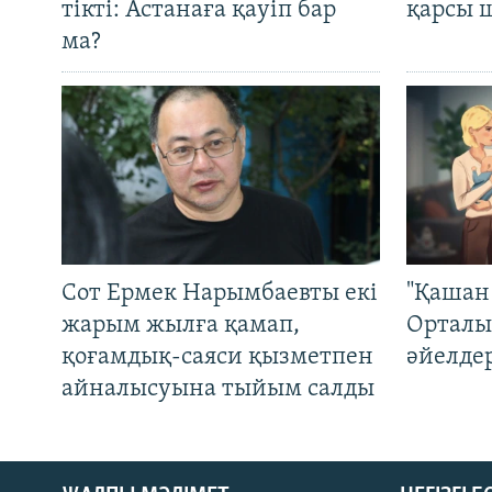
тікті: Астанаға қауіп бар
қарсы 
ма?
Сот Ермек Нарымбаевты екі
"Қашан 
жарым жылға қамап,
Орталы
қоғамдық-саяси қызметпен
әйелде
айналысуына тыйым салды