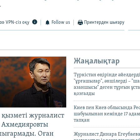
.
VPN-сіз оқу
Follow us
Принтерден шығару
Жаңалықтар
Түркістан өңірінде әйелдерді
"ұрғашылар", әншілерді – "
азаншысы" деген тұрғын ұста
қозғалды
Киев пен Киев облысында Рес
шабуылынан кемінде 17 адам
 қызметі журналист
тапқан
 Ахмедияровты
шығармады. Оған
Журналист Динара Егеубаева