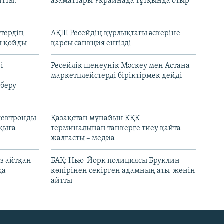
йтты.
азаматтары Украинада тұтқында отыр
ктердің
АҚШ Ресейдің құрлықтағы әскеріне
л қойды
қарсы санкция енгізді
і
Ресейлік шенеунік Мәскеу мен Астана
маркетплейстерді біріктірмек дейді
 беру
электронды
Қазақстан мұнайын КҚК
лқыға
терминалынан танкерге тиеу қайта
жалғасты – медиа
өз айтқан
БАҚ: Нью-Йорк полициясы Бруклин
қа
көпірінен секірген адамның аты-жөнін
айтты