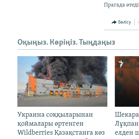
Прагада өтеді
Бөлісу
Оқыңыз. Көріңіз. Тыңдаңыз
Украина соққыларынан
Шекара
қоймалары өртенген
Лұқпан
Wildberries Қазақстанға көз
елден 