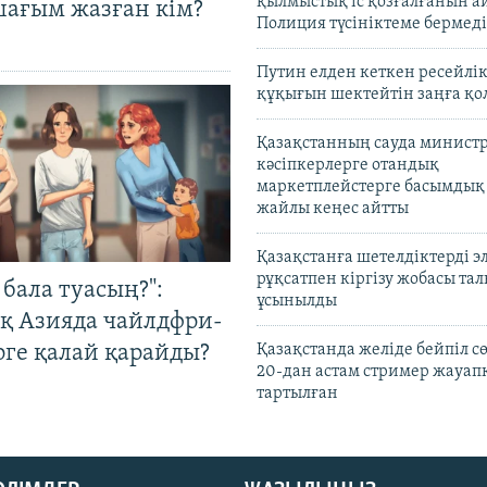
қылмыстық іс қозғалғанын а
шағым жазған кім?
Полиция түсініктеме бермеді
Путин елден кеткен ресейлі
құқығын шектейтін заңға қо
Қазақстанның сауда министр
кәсіпкерлерге отандық
маркетплейстерге басымдық
жайлы кеңес айтты
Қазақстанға шетелдіктерді 
рұқсатпен кіргізу жобасы та
бала туасың?":
ұсынылды
қ Азияда чайлдфри-
рге қалай қарайды?
Қазақстанда желіде бейпіл с
20-дан астам стример жауап
тартылған