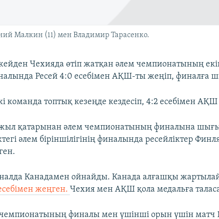
ий Малкин (11) мен Владимир Тарасенко.
ейден Чехияда өтіп жатқан әлем чемпионатының ек
алында Ресей 4:0 есебімен АҚШ-ты жеңіп, финалға 
кі команда топтық кезеңде кездесіп, 4:2 есебімен АҚШ
 жыл қатарынан әлем чемпионатының финалына шығы
егі әлем біріншілігінің финалында ресейліктер Финл
ген.
иналда Канадамен ойнайды. Канада алғашқы жартыла
есебімен жеңген.
Чехия мен АҚШ қола медальға талас
 чемпионатының финалы мен үшінші орын үшін матч 