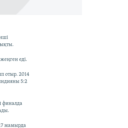
інші
шықты.
 жеңген еді.
п отыр. 2014
яндияны 5:2
й финалда
ады.
17 мамырда