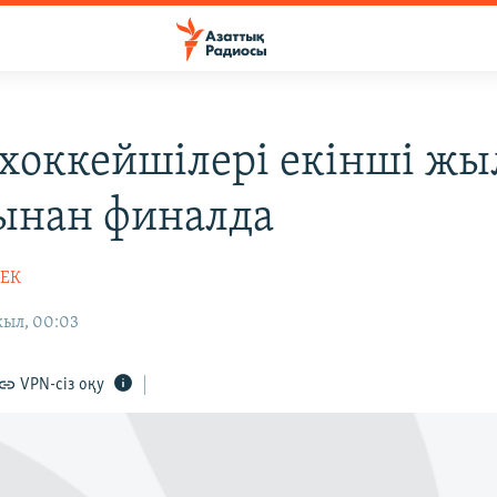
 хоккейшілері екінші жы
ынан финалда
БЕК
жыл, 00:03
VPN-сіз оқу