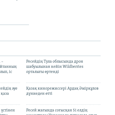
 –
Ресейдің Тула облысында дрон
шайтанның
шабуылынан кейін Wildberries
лып, іс
орталығы өртенді
ейдің әуе
Қазақ кинорежиссері Ардақ Әмірқұлов
 қаза
дүниеден өтті
 үстінен
Ресей жағында соғысқан 51 елдің