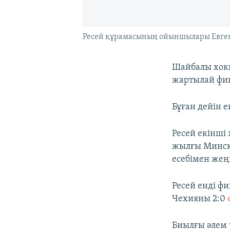
Ресей құрамасының ойыншылары Евген
Шайбалы хокк
жартылай фин
Бұған дейін е
Ресей екінші
жылғы Минскт
есебімен жең
Ресей енді ф
Чехияны 2:0
Биылғы әлем