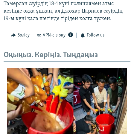
Тамерлан сәуірдің 18-і күні полициямен атыс
кезінде оққа ұшқан, ал Джохар Царнаев сәуірдің
19-ы күні қала шетінде тірідей қолға түскен.
Бөлісу
VPN-сіз оқу
Follow us
Оқыңыз. Көріңіз. Тыңдаңыз