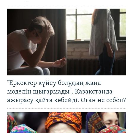
"Еркектер күйеу болудың жаңа
моделін шығармады". Қазақстанда
ажырасу қайта көбейді. Оған не себеп?