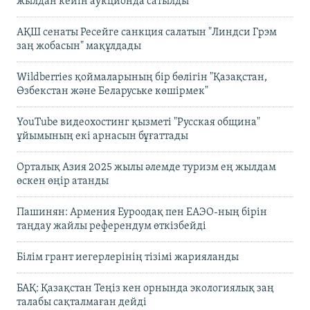
жылдан кейін аукционда сатылды
АҚШ сенаты Ресейге санкция салатын "Линдси Грэм
заң жобасын" мақұлдады
Wildberries қоймаларының бір бөлігін "Қазақстан,
Өзбекстан және Беларуське көшірмек"
YouTube видеохостинг қызметі "Русская община"
ұйымының екі арнасын бұғаттады
Орталық Азия 2025 жылы әлемде туризм ең жылдам
өскен өңір атанды
Пашинян: Армения Еуроодақ пен ЕАЭО-ның бірін
таңдау жайлы референдум өткізбейді
Білім грант иегерлерінің тізімі жарияланды
БАҚ: Қазақстан Теңіз кен орнында экологиялық заң
талабы сақталмаған дейді