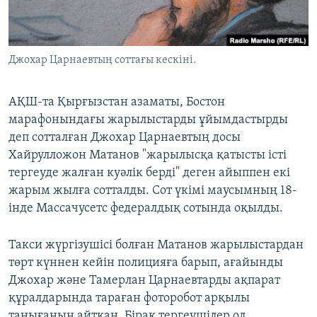
ЖАЗЫЛЫҢЫЗ
Джохар Царнаевтың соттағы кескіні.
Басқа тілдерде
АҚШ-та Қырғызстан азаматы, Бостон
марафонындағы жарылыстарды ұйымдастырды
деп сотталған Джохар Царнаевтың досы
Хайрулложон Матанов "жарылысқа қатысты істі
тергеуде жалған куәлік берді" деген айыппен екі
жарым жылға сотталды. Сот үкімі маусымның 18-
інде Массачусетс федералдық сотында оқылды.
Такси жүргізушісі болған Матанов жарылыстардан
төрт күннен кейін полицияға барып, ағайынды
Джохар және Тамерлан Царнаевтарды ақпарат
құралдарында тараған фоторобот арқылы
танығанын айтқан. Бірақ тергеушілер ол