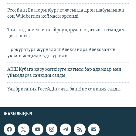
Ресейдің Екатеринбург қаласында дрон шабуылынан
соң Wildberries қоймасы өртенді
Таиландта мектепте біреу қарудан оқ атып, алты адам
қаза тапты
Прокуратура журналист Александра Алёхованың
үкімін жеңілдетуді сұраған
АҚШ Кубаға қару жеткізуге қатысы бар адамдар мен
ұйымдарға санкция салды
Ұлыбритания Ресейдің алты банкіне санкция салды
ЖАЗЫЛЫҢЫЗ