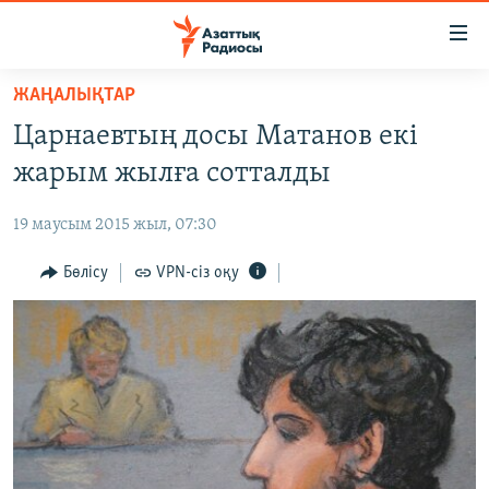
Accessibility
links
Skip
ЖАҢАЛЫҚТАР
to
ЖАҢАЛЫҚТАР
Царнаевтың досы Матанов екі
main
САЯСАТ
content
жарым жылға сотталды
AZATTYQTV
Skip
to
19 маусым 2015 жыл, 07:30
ҚАҢТАР ОҚИҒАСЫ
main
АДАМ ҚҰҚЫҚТАРЫ
Бөлісу
VPN-сіз оқу
Navigation
Skip
ӘЛЕУМЕТ
to
ӘЛЕМ
Search
АРНАЙЫ ЖОБАЛАР
Русский