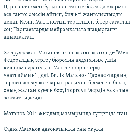
Царнаевтармен бұрыннан таныс болса да олармен
аса таныс емесін айтып, билікті жаңылыстырды
дейді. Кейін Матановтың терактіден бірер сағаттан
соң Царнаевтарды мейрамханаға шақырғаны
анықталған.
Хайрулложон Матанов соттағы соңғы сөзінде "Мен
Федералдық тергеу бюросын алдағаным үшін
кешірім сұраймын. Мен террористерді
ұнатпаймын" деді. Билік Матанов Царнаевтардың
теракті жасау жоспарын расымен білмеген, бірақ
оның жалған куәлік беруі тергеушілердің уақытын
жоғалтты дейді.
Матанов 2014 жылдың мамырында тұтқындалған.
Судья Матанов адвокатының оны оқуын