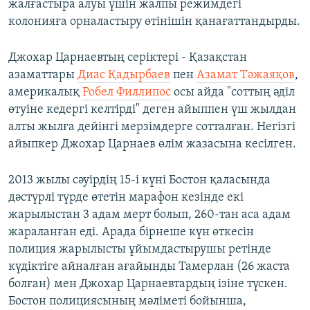
жалғастыра алуы үшін жалпы режимдегі
колонияға орналастыру өтінішін қанағаттандырды.
Джохар Царнаевтың серіктері - Қазақстан
азаматтары
Диас Қадырбаев
пен
Азамат Тәжаяқов
,
америкалық
Робел Филлипос
осы айда "соттың әділ
өтуіне кедергі келтірді" деген айыппен үш жылдан
алты жылға дейінгі мерзімдерге сотталған. Негізгі
айыпкер Джохар Царнаев өлім жазасына кесілген.
2013 жылы сәуірдің 15-і күні Бостон қаласында
дәстүрлі түрде өтетін марафон кезінде екі
жарылыстан 3 адам мерт болып, 260-тан аса адам
жараланған еді. Арада бірнеше күн өткесін
полиция жарылысты ұйымдастырушы ретінде
күдіктіге айналған ағайынды Тамерлан (26 жаста
болған) мен Джохар Царнаевтардың ізіне түскен.
Бостон полициясының мәліметі бойынша,