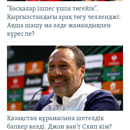
"Басқалар ішпес үшін төгейік".
Қырғызстандағы арақ төгу челленджі:
Ақша шашу ма әлде жамандықпен
күрес пе?
Қазақстан құрамасына шетелдік
бапкер келді. Джон ван’т Схип кім?