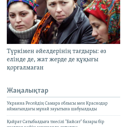
Түркімен әйелдерінің тағдыры: өз
елінде де, жат жерде де құқығы
қорғалмаған
Жаңалықтар
Украина Ресейдің Самара облысы мен Краснодар
аймағындағы мұнай зауытына шабуылдады
Қайрат Сатыбалдыға тиесілі "Байсат" базары бір