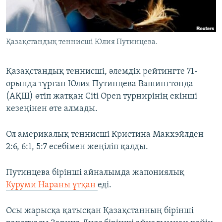
ЖАЗЫЛЫҢЫЗ
Қазақстандық теннисші Юлия Путинцева.
Басқа тілдерде
Қазақстандық теннисші, әлемдік рейтингте 71-
орында тұрған Юлия Путинцева Вашингтонда
(АҚШ) өтіп жатқан Citi Open турнирінің екінші
кезеңінен өте алмады.
Ол америкалық теннисші Кристина Макхэйлден
2:6, 6:1, 5:7 есебімен жеңіліп қалды.
Путинцева бірінші айналымда жапониялық
Куруми Нараны ұтқан
еді.
Осы жарысқа қатысқан Қазақстанның бірінші