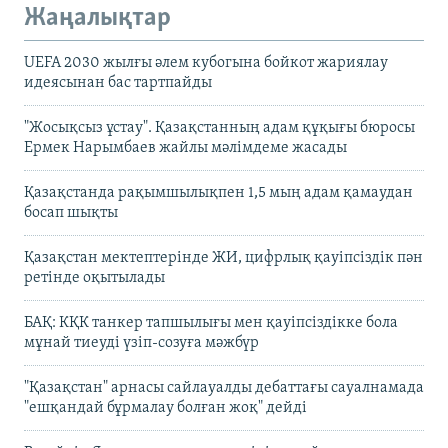
Жаңалықтар
UEFA 2030 жылғы әлем кубогына бойкот жариялау
идеясынан бас тартпайды
"Жосықсыз ұстау". Қазақстанның адам құқығы бюросы
Ермек Нарымбаев жайлы мәлімдеме жасады
Қазақстанда рақымшылықпен 1,5 мың адам қамаудан
босап шықты
Қазақстан мектептерінде ЖИ, цифрлық қауіпсіздік пән
ретінде оқытылады
БАҚ: КҚК танкер тапшылығы мен қауіпсіздікке бола
мұнай тиеуді үзіп-созуға мәжбүр
"Қазақстан" арнасы сайлауалды дебаттағы сауалнамада
"ешқандай бұрмалау болған жоқ" дейді