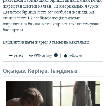
ракеткасы Зарина Дияс бірінші айналымнан кейін
жарыстан шығып қалған. Ол америкалық Лаурен
Дэвистен бірінші сетте 5:7 есебімен жеңілді. Ал
екінші сетте 1:2 есебімен жеңіліп жатып,
жарақатына байланысты жарысты жалғастырудан
бас тартты.
Вашингтондағы жарыс 9 тамызда аяқталады.
Бөлісу
VPN-сіз оқу
Follow us
Оқыңыз. Көріңіз. Тыңдаңыз