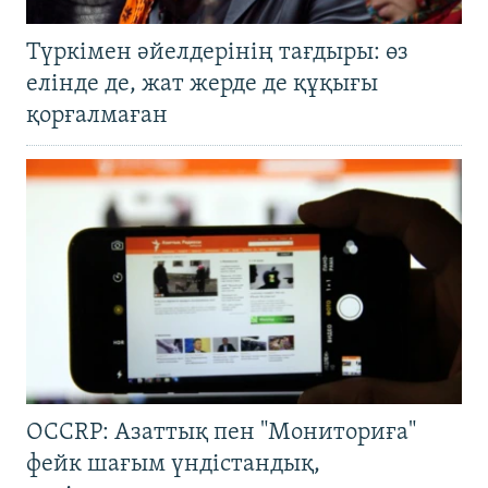
Түркімен әйелдерінің тағдыры: өз
елінде де, жат жерде де құқығы
қорғалмаған
OCCRP: Азаттық пен "Мониториға"
фейк шағым үндістандық,