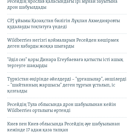
Ресейдің Ярослав қаласындағы ірі мұнай зауытына
дрон шабуылдады
CPJ ұйымы Қазақстан билігін Лұқпан Ахмедияровты
қудалауды тоқтатуға үндеді
Wildberries негізгі қоймаларын Ресейден көшірмек
деген хабарды жоққа шығарды
"Әділ сөз" қоры Динара Егеубаеваға қатысты істі ашық
тергеуге шақырды
Түркістан өңірінде әйелдерді – "ұрғашылар", әншілерді
– "шайтанның жаршысы" деген тұрғын ұсталып, іс
қозғалды
Ресейдің Тула облысында дрон шабуылынан кейін
Wildberries орталығы өртенді
Киев пен Киев облысында Ресейдің әуе шабуылынан
кемінде 17 адам қаза тапқан