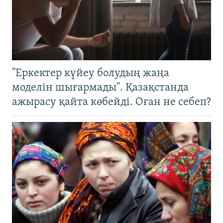
"Еркектер күйеу болудың жаңа
моделін шығармады". Қазақстанда
ажырасу қайта көбейді. Оған не себеп?