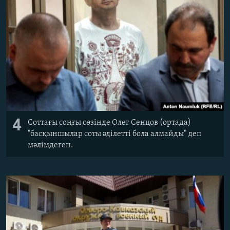
4
Соттағы соңғы сөзінде Олег Сенцов (ортада)
"басқыншылар соты әділетті бола алмайды" деп
мәлімдеген.