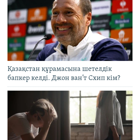
Қазақстан құрамасына шетелдік
бапкер келді. Джон ван’т Схип кім?