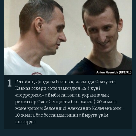
ЖАЗЫЛЫҢЫЗ
Басқа тілдерде
1
Ресейдің Дондағы Ростов қаласында Солтүстік
Кавказ әскери соты тамыздың 25-і күні
«терроризм» айыбы тағылған украиналық
режиссер Олег Сенцовты (сол жақта) 20 жылға
және қырым белсендісі Александр Кольченконы –
10 жылға бас бостандығынан айыруға үкім
шығарды.