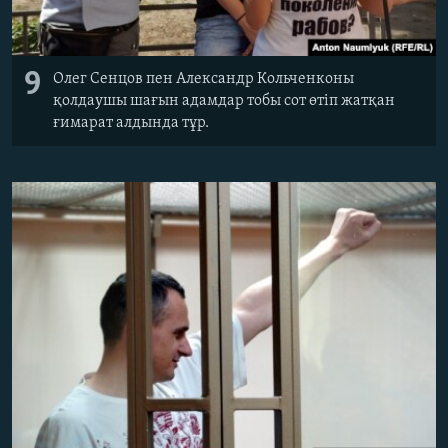
9
Олег Сенцов пен Александр Кольченконы
қолдаушы шағын адамдар тобы сот өтіп жатқан
ғимарат алдында тұр.