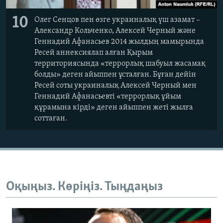
10
Олег Сенцов пен өзге украиналық үш азамат –
Александр Кольченко, Алексей Черный және
Геннадий Афанасьев 2014 жылдың мамырында
Ресей аннексиялап алған Қырым
территориясында «террорлық шабуыл жасамақ
болды» деген айыппен ұсталған. Бұған дейін
Ресей соты украиналық Алексей Черный мен
Геннадий Афанасьевті «террорлық ұйым
құрамына кірді» деген айыппен жеті жылға
соттаған.
Оқыңыз. Көріңіз. Тыңдаңыз