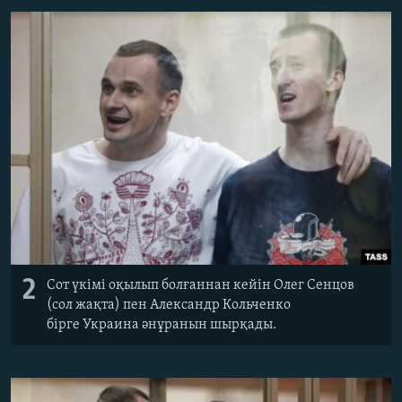
2
Сот үкімі оқылып болғаннан кейін Олег Сенцов
(сол жақта) пен Александр Кольченко
бірге Украина әнұранын шырқады.