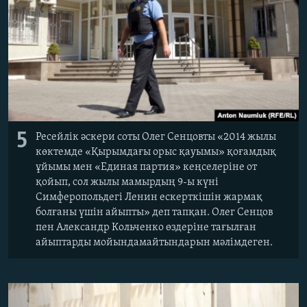
5
Ресейлік әскери соты Олег Сенцовты «2014 жылы
көктемде «Қырымдағы орыс қауымы» қоғамдық
ұйымы мен «Единая партия» кеңселеріне от
қойып, сол жылы мамырдың 9-ы күні
Симферопольдегі Ленин ескерткішін жармақ
болғаны үшін айыпты» деп тапқан. Олег Сенцов
пен Александр Кольченко өздеріне тағылған
айыптарды мойындамайтындарын мәлімдеген.