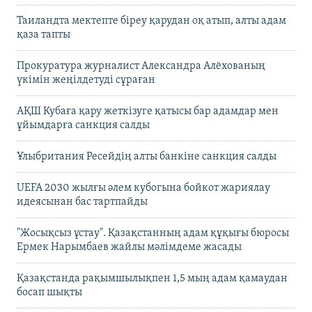
Таиландта мектепте біреу қарудан оқ атып, алты адам
қаза тапты
Прокуратура журналист Александра Алёхованың
үкімін жеңілдетуді сұраған
АҚШ Кубаға қару жеткізуге қатысы бар адамдар мен
ұйымдарға санкция салды
Ұлыбритания Ресейдің алты банкіне санкция салды
UEFA 2030 жылғы әлем кубогына бойкот жариялау
идеясынан бас тартпайды
"Жосықсыз ұстау". Қазақстанның адам құқығы бюросы
Ермек Нарымбаев жайлы мәлімдеме жасады
Қазақстанда рақымшылықпен 1,5 мың адам қамаудан
босап шықты