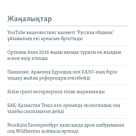
Жаңалықтар
YouTube видеохостинг қызметі "Русская община"
ұйымының екі арнасын бұғаттады
Орталық Азия 2025 жылы әлемде туризм ең жылдам
өскен өңір атанды
Пашинян: Армения Еуроодақ пен ЕАЭО-ның бірін
таңдау жайлы референдум өткізбейді
Білім грант иегерлерінің тізімі жарияланды
БАҚ: Қазақстан Теңіз кен орнында экологиялық заң
талабы сақталмаған дейді
Ресейдің Екатеринбург қаласында дрон шабуылынан
соң Wildberries қоймасы өртенді