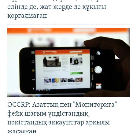
елінде де, жат жерде де құқығы
қорғалмаған
OCCRP: Азаттық пен "Мониториға"
фейк шағым үндістандық,
пәкістандық аккаунттар арқылы
жасалған