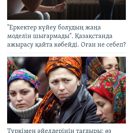
"Еркектер күйеу болудың жаңа
моделін шығармады". Қазақстанда
ажырасу қайта көбейді. Оған не себеп?
Түркімен әйелдерінің тағдыры: өз