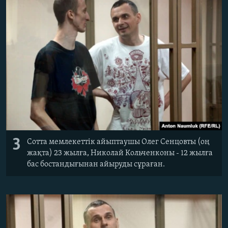
3
Сотта мемлекеттік айыптаушы Олег Сенцовты (оң
жақта) 23 жылға, Николай Кольченконы - 12 жылға
бас бостандығынан айыруды сұраған.