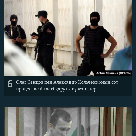
6
Олег Сенцов пен Александр Кольченконың сот
процесі кезіндегі қарулы күзетшілер.