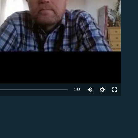
able
1:55
EMBED