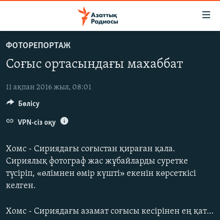
Accessibility
links
Skip
ФОТОРЕПОРТАЖ
to
ЖАҢАЛЫҚТАР
Соғыс ортасындағы махаббат
main
САЯСАТ
content
AZATTYQTV
Skip
11 ақпан 2016 жыл, 08:01
to
Бөлісу
ҚАҢТАР ОҚИҒАСЫ
main
АДАМ ҚҰҚЫҚТАРЫ
VPN-сіз оқу
Navigation
Skip
ӘЛЕУМЕТ
Хомс - Сириядағы соғыстан қираған қала.
to
ӘЛЕМ
Сириялық фотограф жас жұбайларды суретке
Search
түсіріп, «өлімнен өмір күшті» екенін көрсеткісі
АРНАЙЫ ЖОБАЛАР
келген.
Русский
Хомс - Сириядағы азамат соғысы кесірінен ең қатты қираған қала. Оппозиция жасақтары орналасқан бұл қаланы үкімет әскері ұдайы бомбалап келген. Мұндағы қоғамдық мекемелерді қирағанша атқылаған. Сириядағы соғыс кезіндегі ең қатты қақтығыстар Хомста болды.