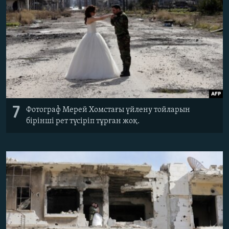
7
Фотограф Мерей Хомстағы үйлену тойларын
бірінші рет түсіріп тұрған жоқ.