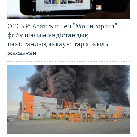
OCCRP: Азаттық пен "Мониториға"
фейк шағым үндістандық,
пәкістандық аккаунттар арқылы
жасалған