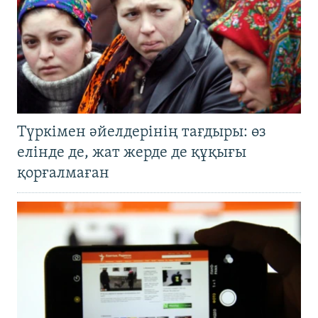
Түркімен әйелдерінің тағдыры: өз
елінде де, жат жерде де құқығы
қорғалмаған