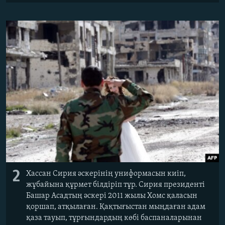
2
Хассан Сирия әскерінің униформасын киіп,
жұбайына құрмет білдіріп тұр. Сирия президенті
Башар Асадтың әскері 2011 жылы Хомс қаласын
қоршап, атқылаған. Қақтығыстан мыңдаған адам
қаза тауып, тұрғындардың көбі баспаналарынан