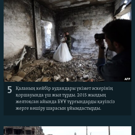
5
Қаланың кейбір аудандары үкімет әскерінің
қоршауында үш жыл тұрды. 2015 жылдың
желтоқсан айында БҰҰ тұрғындарды қауіпсіз
жерге көшіру шарасын ұйымдастырды.