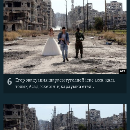
6
Егер эвакуация шарасы түгелдей іске асса, қала
толық Асад әскерінің қарауына өтеді.