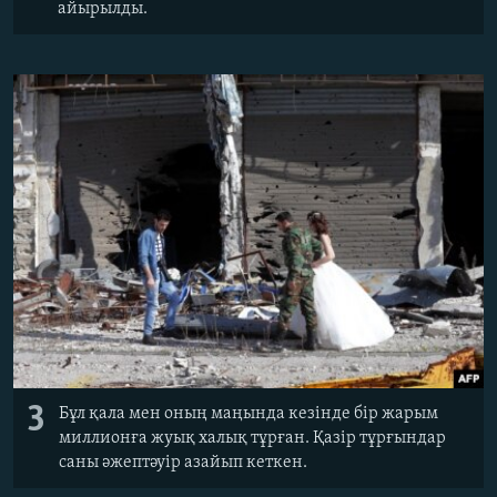
айырылды.
3
Бұл қала мен оның маңында кезінде бір жарым
миллионға жуық халық тұрған. Қазір тұрғындар
саны әжептәуір азайып кеткен.