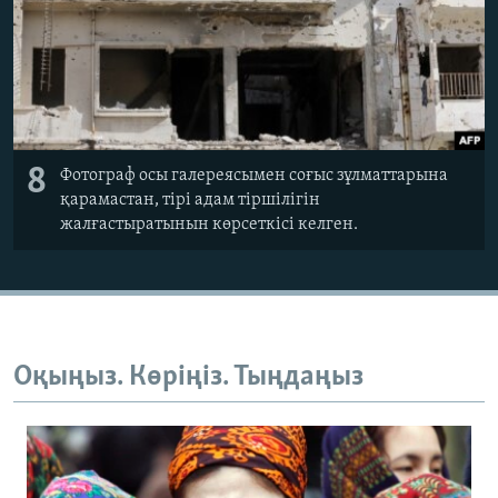
8
Фотограф осы галереясымен соғыс зұлматтарына
қарамастан, тірі адам тіршілігін
жалғастыратынын көрсеткісі келген.
Оқыңыз. Көріңіз. Тыңдаңыз