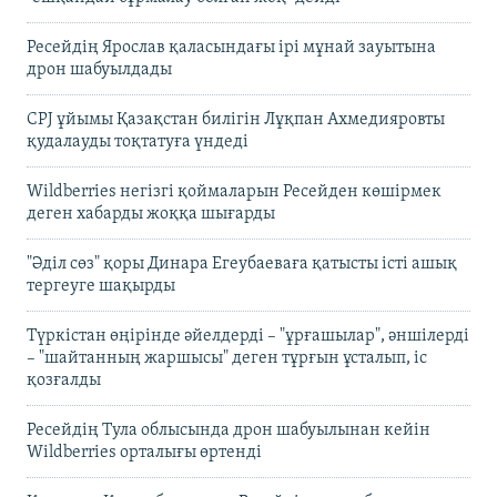
Ресейдің Ярослав қаласындағы ірі мұнай зауытына
дрон шабуылдады
CPJ ұйымы Қазақстан билігін Лұқпан Ахмедияровты
қудалауды тоқтатуға үндеді
Wildberries негізгі қоймаларын Ресейден көшірмек
деген хабарды жоққа шығарды
"Әділ сөз" қоры Динара Егеубаеваға қатысты істі ашық
тергеуге шақырды
Түркістан өңірінде әйелдерді – "ұрғашылар", әншілерді
– "шайтанның жаршысы" деген тұрғын ұсталып, іс
қозғалды
Ресейдің Тула облысында дрон шабуылынан кейін
Wildberries орталығы өртенді