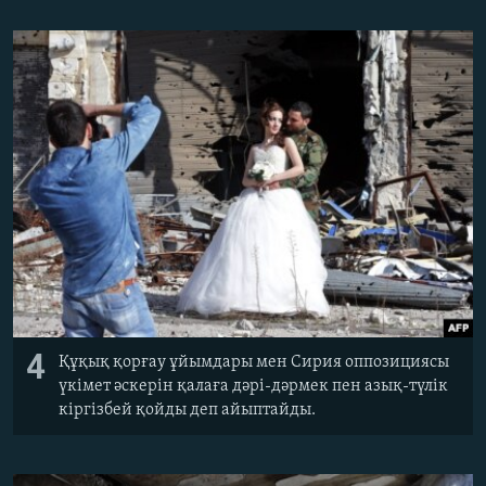
4
Құқық қорғау ұйымдары мен Сирия оппозициясы
үкімет әскерін қалаға дәрі-дәрмек пен азық-түлік
кіргізбей қойды деп айыптайды.