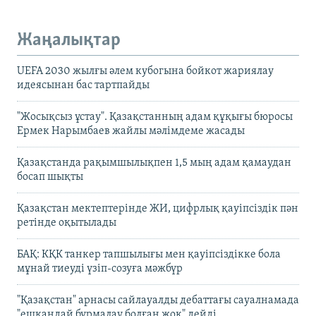
Жаңалықтар
UEFA 2030 жылғы әлем кубогына бойкот жариялау
идеясынан бас тартпайды
"Жосықсыз ұстау". Қазақстанның адам құқығы бюросы
Ермек Нарымбаев жайлы мәлімдеме жасады
Қазақстанда рақымшылықпен 1,5 мың адам қамаудан
босап шықты
Қазақстан мектептерінде ЖИ, цифрлық қауіпсіздік пән
ретінде оқытылады
БАҚ: КҚК танкер тапшылығы мен қауіпсіздікке бола
мұнай тиеуді үзіп-созуға мәжбүр
"Қазақстан" арнасы сайлауалды дебаттағы сауалнамада
"ешқандай бұрмалау болған жоқ" дейді