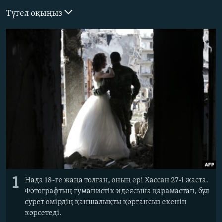
ЖАЗЫЛЫҢЫЗ
Түгел оқыңыз
Басқа тілдерде
1
Нада 18-ге жаңа толған, оның ері Хассан 27-і жаста.
Фотографтың гуманистік идеясына қарамастан, бұл
сурет өмірдің қаншалықты қорғансыз екенін
көрсетеді.