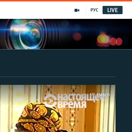
LIVE
РУС
EMBED