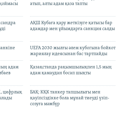
 қоймасы
атып, алты адам қаза тапты
ксандра
АҚШ Кубаға қару жеткізуге қатысы бар
уді
адамдар мен ұйымдарға санкция салды
банкіне
UEFA 2030 жылғы әлем кубогына бойкот
жариялау идеясынан бас тартпайды
нның адам
Қазақстанда рақымшылықпен 1,5 мың
мбаев
адам қамаудан босап шықты
И, цифрлық
БАҚ: КҚК танкер тапшылығы мен
тылады
қауіпсіздікке бола мұнай тиеуді үзіп-
созуға мәжбүр