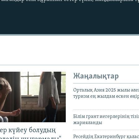
Жаңалықтар
Орталық Азия 2025 жылы әл
туризм ең жылдам өскен өңі
Білім грант иегерлерінің тізі
жарияланды
тер күйеу болудың
Ресейдің Екатеринбург қала