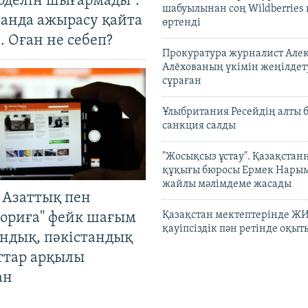
оделін шығармады".
шабуылынан соң Wildberries
танда ажырасу қайта
өртенді
. Оған не себеп?
Прокуратура журналист Але
Алёхованың үкімін жеңілдет
сұраған
Ұлыбритания Ресейдің алты 
санкция салды
"Жосықсыз ұстау". Қазақста
құқығы бюросы Ермек Нары
жайлы мәлімдеме жасады
 Азаттық пен
Қазақстан мектептерінде Ж
ориға" фейк шағым
қауіпсіздік пән ретінде оқы
андық, пәкістандық
ттар арқылы
ан