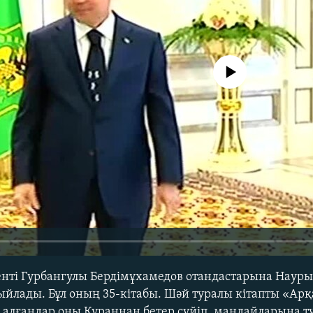
No media source currently avail
нті Гурбангулы Бердімұхамедов отандастарына Науры
ыйлады. Бұл оның 35-кітабы. Шәй туралы кітапты «Ар
 алғандар оны Құраннан бетер сүйіп, маңдайларына т