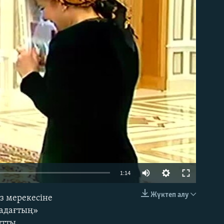
able
1:14
Жүктеп алу
з мерекесіне
EMBED
қадағтың»
ұтты.