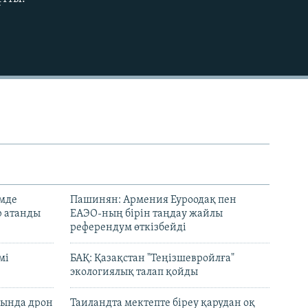
емде
Пашинян: Армения Еуроодақ пен
р атанды
ЕАЭО-ның бірін таңдау жайлы
референдум өткізбейді
мі
БАҚ: Қазақстан "Теңізшевройлға"
экологиялық талап қойды
сында дрон
Таиландта мектепте біреу қарудан оқ