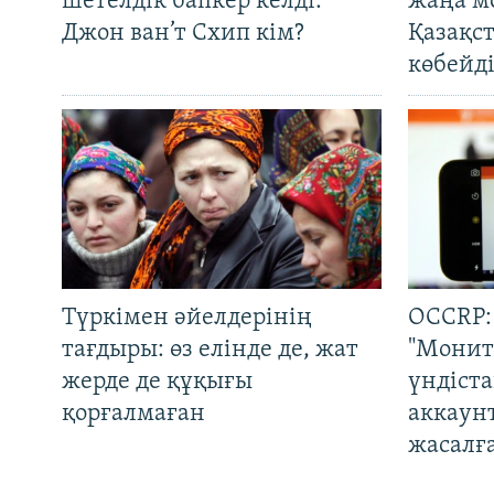
шетелдік бапкер келді.
жаңа м
Джон ван’т Схип кім?
Қазақс
көбейді
Түркімен әйелдерінің
OCCRP:
тағдыры: өз елінде де, жат
"Монит
жерде де құқығы
үндіст
қорғалмаған
аккаун
жасалғ