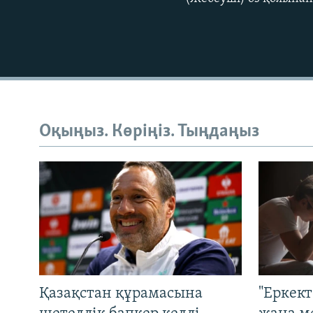
Оқыңыз. Көріңіз. Тыңдаңыз
Қазақстан құрамасына
"Еркек