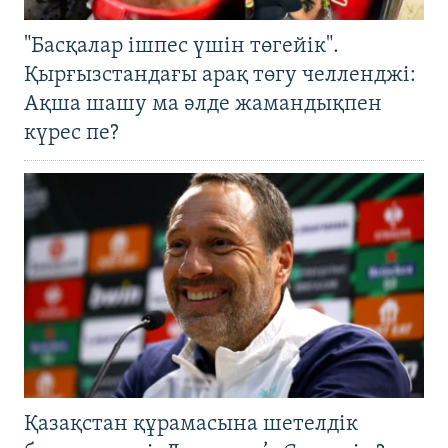
"Басқалар ішпес үшін төгейік".
Қырғызстандағы арақ төгу челленджі:
Ақша шашу ма әлде жамандықпен
күрес пе?
Қазақстан құрамасына шетелдік