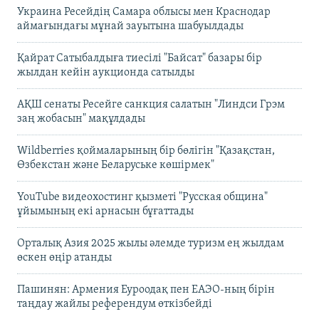
Украина Ресейдің Самара облысы мен Краснодар
аймағындағы мұнай зауытына шабуылдады
Қайрат Сатыбалдыға тиесілі "Байсат" базары бір
жылдан кейін аукционда сатылды
АҚШ сенаты Ресейге санкция салатын "Линдси Грэм
заң жобасын" мақұлдады
Wildberries қоймаларының бір бөлігін "Қазақстан,
Өзбекстан және Беларуське көшірмек"
YouTube видеохостинг қызметі "Русская община"
ұйымының екі арнасын бұғаттады
Орталық Азия 2025 жылы әлемде туризм ең жылдам
өскен өңір атанды
Пашинян: Армения Еуроодақ пен ЕАЭО-ның бірін
таңдау жайлы референдум өткізбейді