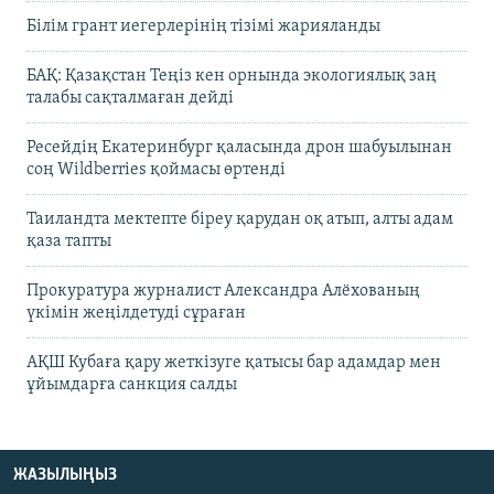
Білім грант иегерлерінің тізімі жарияланды
БАҚ: Қазақстан Теңіз кен орнында экологиялық заң
талабы сақталмаған дейді
Ресейдің Екатеринбург қаласында дрон шабуылынан
соң Wildberries қоймасы өртенді
Таиландта мектепте біреу қарудан оқ атып, алты адам
қаза тапты
Прокуратура журналист Александра Алёхованың
үкімін жеңілдетуді сұраған
АҚШ Кубаға қару жеткізуге қатысы бар адамдар мен
ұйымдарға санкция салды
ЖАЗЫЛЫҢЫЗ