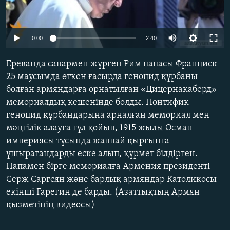
ЖАЗЫЛЫҢЫЗ
0:00
2:40
Басқа тілдерде
Ереванда сапармен жүрген Рим папасы Франциск
25 маусымда өткен ғасырда геноцид құрбаны
болған армяндарға орнатылған «Цицернакаберд»
мемориалдық кешенінде болды. Понтифик
геноцид құрбандарына арналған мемориал мен
мәңгілік алауға гүл қойып, 1915 жылы Осман
империясы тұсында жаппай қырғынға
ұшырағандарды еске алып, құрмет білдірген.
Папамен бірге мемориалға Армения президенті
Серж Саргсян және барлық армяндар Католикосы
екінші Гарегин де барды. (Азаттықтың Армян
қызметінің видеосы)