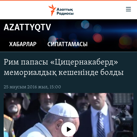
Accessibility
links
Skip
AZATTYQTV
to
ЖАҢАЛЫҚТАР
main
САЯСАТ
ХАБАРЛАР
СИПАТТАМАСЫ
content
AZATTYQTV
Skip
Рим папасы «Цицернакаберд»
to
ҚАҢТАР ОҚИҒАСЫ
main
мемориалдық кешенінде болды
АДАМ ҚҰҚЫҚТАРЫ
Navigation
Skip
25 маусым 2016 жыл, 15:00
ӘЛЕУМЕТ
to
ӘЛЕМ
Search
АРНАЙЫ ЖОБАЛАР
Русский
No media source currently available