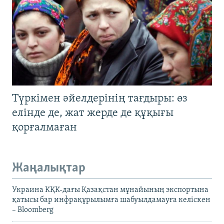
Түркімен әйелдерінің тағдыры: өз
елінде де, жат жерде де құқығы
қорғалмаған
Жаңалықтар
Украина КҚК-дағы Қазақстан мұнайының экспортына
қатысы бар инфрақұрылымға шабуылдамауға келіскен
– Bloomberg