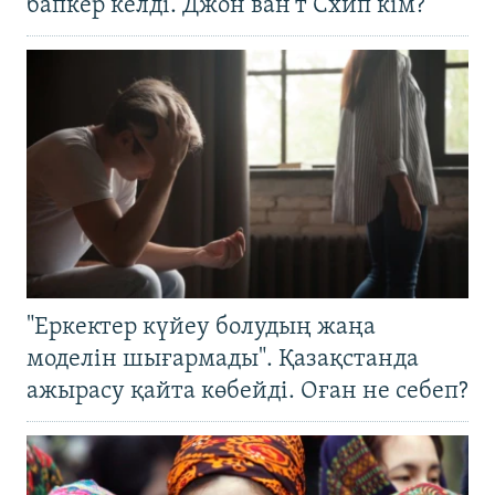
бапкер келді. Джон ван’т Схип кім?
"Еркектер күйеу болудың жаңа
моделін шығармады". Қазақстанда
ажырасу қайта көбейді. Оған не себеп?