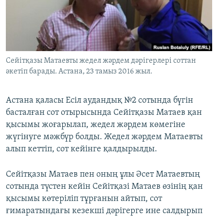
ЖАЗЫЛЫҢЫЗ
Басқа тілдерде
Сейітқазы Матаевты жедел жәрдем дәрігерлері соттан
әкетіп барады. Астана, 23 тамыз 2016 жыл.
Астана қаласы Есіл аудандық №2 сотында бүгін
басталған сот отырысында Сейітқазы Матаев қан
қысымы жоғарылап, жедел жәрдем көмегіне
жүгінуге мәжбүр болды. Жедел жәрдем Матаевты
алып кеттіп, сот кейінге қалдырылды.
Сейітқазы Матаев пен оның ұлы Әсет Матаевтың
сотында түстен кейін Сейітқазі Матаев өзінің қан
қысымы көтеріліп тұрғанын айтып, сот
ғимаратындағы кезекші дәрігерге ине салдырып