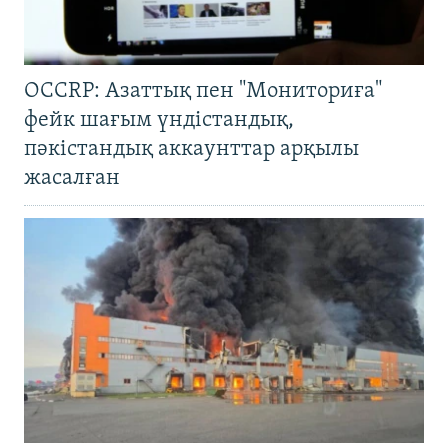
OCCRP: Азаттық пен "Мониториға"
фейк шағым үндістандық,
пәкістандық аккаунттар арқылы
жасалған