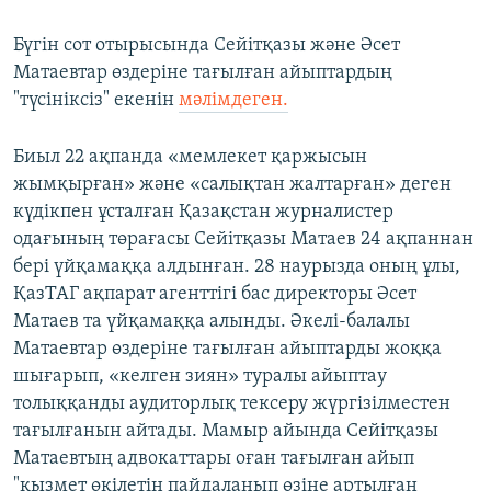
Бүгін сот отырысында Сейітқазы және Әсет
Матаевтар өздеріне тағылған айыптардың
"түсініксіз" екенін
мәлімдеген.
Биыл 22 ақпанда «мемлекет қаржысын
жымқырған» және «салықтан жалтарған» деген
күдікпен ұсталған Қазақстан журналистер
одағының төрағасы Сейітқазы Матаев 24 ақпаннан
бері үйқамаққа алдынған. 28 наурызда оның ұлы,
ҚазТАГ ақпарат агенттігі бас директоры Әсет
Матаев та үйқамаққа алынды. Әкелі-балалы
Матаевтар өздеріне тағылған айыптарды жоққа
шығарып, «келген зиян» туралы айыптау
толыққанды аудиторлық тексеру жүргізілместен
тағылғанын айтады. Мамыр айында Сейітқазы
Матаевтың адвокаттары оған тағылған айып
"қызмет өкілетін пайдаланып өзіне артылған