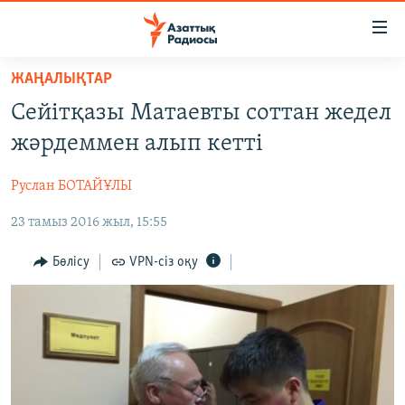
Accessibility
links
Skip
ЖАҢАЛЫҚТАР
to
ЖАҢАЛЫҚТАР
Сейітқазы Матаевты соттан жедел
main
САЯСАТ
content
жәрдеммен алып кетті
AZATTYQTV
Skip
to
Руслан БОТАЙҰЛЫ
ҚАҢТАР ОҚИҒАСЫ
main
23 тамыз 2016 жыл, 15:55
АДАМ ҚҰҚЫҚТАРЫ
Navigation
Skip
ӘЛЕУМЕТ
Бөлісу
VPN-сіз оқу
to
ӘЛЕМ
Search
АРНАЙЫ ЖОБАЛАР
Русский