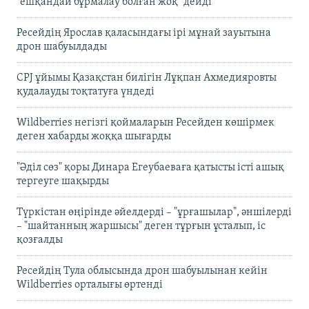
"ешқандай бұрмалау болған жоқ" дейді
Ресейдің Ярослав қаласындағы ірі мұнай зауытына
дрон шабуылдады
CPJ ұйымы Қазақстан билігін Лұқпан Ахмедияровты
қудалауды тоқтатуға үндеді
Wildberries негізгі қоймаларын Ресейден көшірмек
деген хабарды жоққа шығарды
"Әділ сөз" қоры Динара Егеубаеваға қатысты істі ашық
тергеуге шақырды
Түркістан өңірінде әйелдерді – "ұрғашылар", әншілерді
– "шайтанның жаршысы" деген тұрғын ұсталып, іс
қозғалды
Ресейдің Тула облысында дрон шабуылынан кейін
Wildberries орталығы өртенді