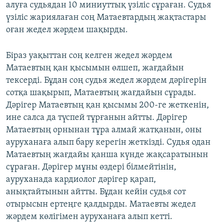
алуға судьядан 10 миниуттық үзіліс сұраған. Судья
үзіліс жариялаған соң Матаевтардың жақтастары
оған жедел жәрдем шақырды.
Біраз уақыттан соң келген жедел жәрдем
Матаевтың қан қысымын өлшеп, жағдайын
тексерді. Бұдан соң судья жедел жәрдем дәрігерін
сотқа шақырып, Матаевтың жағдайын сұрады.
Дәрігер Матаевтың қан қысымы 200-ге жеткенін,
ине салса да түспей тұрғанын айтты. Дәрігер
Матаевтың орнынан тұра алмай жатқанын, оны
ауруханаға алып бару керегін жеткізді. Судья одан
Матаевтың жағдайы қанша күнде жақсаратынын
сұраған. Дәрігер мұны өздері білмейтінін,
ауруханада кардиолог дәрігер қарап,
анықтайтынын айтты. Бұдан кейін судья сот
отырысын ертеңге қалдырды. Матаевты жедел
жәрдем көлігімен ауруханаға алып кетті.