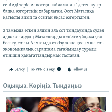
сенімді теріс мақсатқа пайдаланды" деген ауыр
бапқа өзгергенін хабарлаған. Әсет Матаевқа
қатысты айып та осыған ұқсас өзгертілген.
3 тамызда өткен алдын ала сот тыңдауында судья
адвокаттардың Матаевтарды кепілге үйқамақтан
босату, сотты Алматыда өткізу және қосымша сот-
экономикалық сараптама тағайындау туралы
өтінішін қанағаттандырмай тастаған.
Бөлісу
VPN-сіз оқу
Follow us
Оқыңыз. Көріңіз. Тыңдаңыз