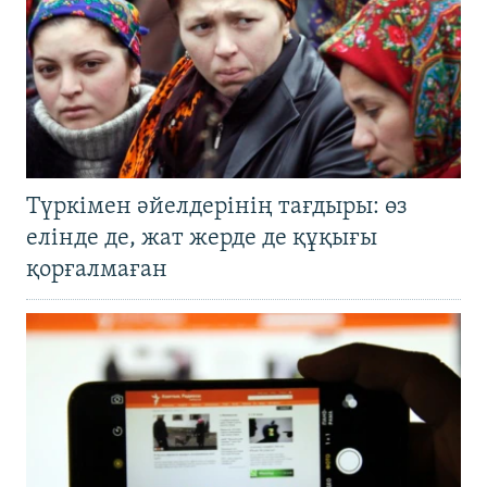
Түркімен әйелдерінің тағдыры: өз
елінде де, жат жерде де құқығы
қорғалмаған