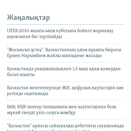
Жаңалықтар
UEFA 2030 жылғы әлем кубогына бойкот жариялау
идеясынан бас тартпайды
"Жосықсыз ұстау". Қазақстанның адам құқығы бюросы
Ермек Нарымбаев жайлы мәлімдеме жасады
Қазақстанда рақымшылықпен 1,5 мың адам қамаудан
босап шықты
Қазақстан мектептерінде ЖИ, цифрлық қауіпсіздік пән
ретінде оқытылады
БАҚ: КҚК танкер тапшылығы мен қауіпсіздікке бола
мұнай тиеуді үзіп-созуға мәжбүр
"Қазақстан" арнасы сайлауалды дебаттағы сауалнамада