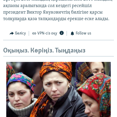
ақпаны аралығында сол кездегі ресейшіл
президент Виктор Януковичтің билігіне қарсы
толқуларда қаза тапқандарды ерекше еске алады.
Бөлісу
VPN-сіз оқу
Follow us
Оқыңыз. Көріңіз. Тыңдаңыз