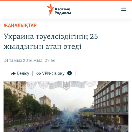
Accessibility
links
Skip
ЖАҢАЛЫҚТАР
to
ЖАҢАЛЫҚТАР
Украина тәуелсіздігінің 25
main
САЯСАТ
content
жылдығын атап өтеді
AZATTYQTV
Skip
to
24 тамыз 2016 жыл, 07:56
ҚАҢТАР ОҚИҒАСЫ
main
АДАМ ҚҰҚЫҚТАРЫ
Бөлісу
VPN-сіз оқу
Navigation
Skip
ӘЛЕУМЕТ
to
ӘЛЕМ
Search
АРНАЙЫ ЖОБАЛАР
Русский