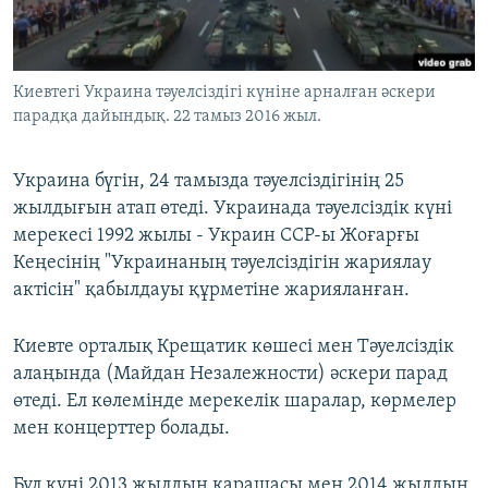
ЖАЗЫЛЫҢЫЗ
Киевтегі Украина тәуелсіздігі күніне арналған әскери
парадқа дайындық. 22 тамыз 2016 жыл.
Басқа тілдерде
Украина бүгін, 24 тамызда тәуелсіздігінің 25
жылдығын атап өтеді. Украинада тәуелсіздік күні
мерекесі 1992 жылы - Украин ССР-ы Жоғарғы
Кеңесінің "Украинаның тәуелсіздігін жариялау
актісін" қабылдауы құрметіне жарияланған.
Киевте орталық Крещатик көшесі мен Тәуелсіздік
алаңында (Майдан Незалежности) әскери парад
өтеді. Ел көлемінде мерекелік шаралар, көрмелер
мен концерттер болады.
Бұл күні 2013 жылдың қарашасы мен 2014 жылдың