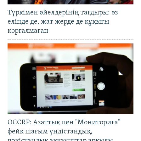
Түркімен әйелдерінің тағдыры: өз
елінде де, жат жерде де құқығы
қорғалмаған
OCCRP: Азаттық пен "Мониториға"
фейк шағым үндістандық,
пәкістандық аккаунттар арқылы