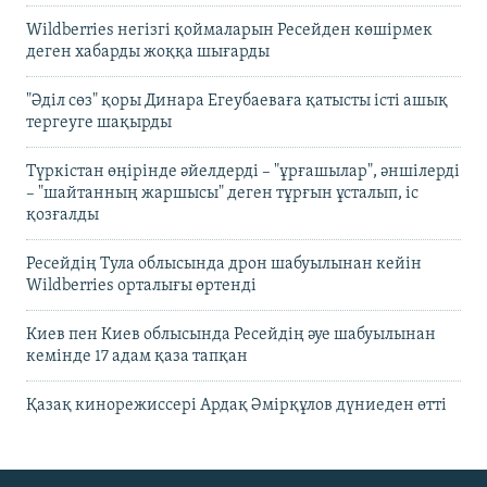
Wildberries негізгі қоймаларын Ресейден көшірмек
деген хабарды жоққа шығарды
"Әділ сөз" қоры Динара Егеубаеваға қатысты істі ашық
тергеуге шақырды
Түркістан өңірінде әйелдерді – "ұрғашылар", әншілерді
– "шайтанның жаршысы" деген тұрғын ұсталып, іс
қозғалды
Ресейдің Тула облысында дрон шабуылынан кейін
Wildberries орталығы өртенді
Киев пен Киев облысында Ресейдің әуе шабуылынан
кемінде 17 адам қаза тапқан
Қазақ кинорежиссері Ардақ Әмірқұлов дүниеден өтті