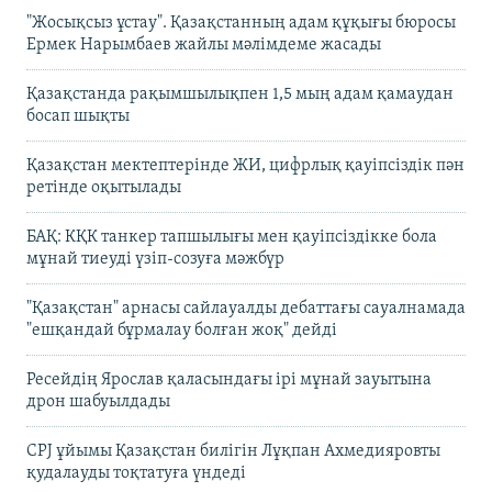
"Жосықсыз ұстау". Қазақстанның адам құқығы бюросы
Ермек Нарымбаев жайлы мәлімдеме жасады
Қазақстанда рақымшылықпен 1,5 мың адам қамаудан
босап шықты
Қазақстан мектептерінде ЖИ, цифрлық қауіпсіздік пән
ретінде оқытылады
БАҚ: КҚК танкер тапшылығы мен қауіпсіздікке бола
мұнай тиеуді үзіп-созуға мәжбүр
"Қазақстан" арнасы сайлауалды дебаттағы сауалнамада
"ешқандай бұрмалау болған жоқ" дейді
Ресейдің Ярослав қаласындағы ірі мұнай зауытына
дрон шабуылдады
CPJ ұйымы Қазақстан билігін Лұқпан Ахмедияровты
қудалауды тоқтатуға үндеді