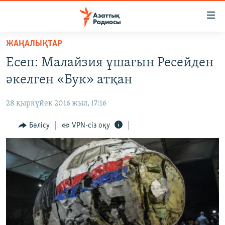
Accessibility
links
Skip
ЖАҢАЛЫҚТАР
to
ЖАҢАЛЫҚТАР
Есеп: Малайзия ұшағын Ресейден
main
САЯСАТ
content
әкелген «Бук» атқан
AZATTYQTV
Skip
to
28 қыркүйек 2016 жыл, 17:16
ҚАҢТАР ОҚИҒАСЫ
main
АДАМ ҚҰҚЫҚТАРЫ
Бөлісу
VPN-сіз оқу
Navigation
Skip
ӘЛЕУМЕТ
to
ӘЛЕМ
Search
АРНАЙЫ ЖОБАЛАР
Русский