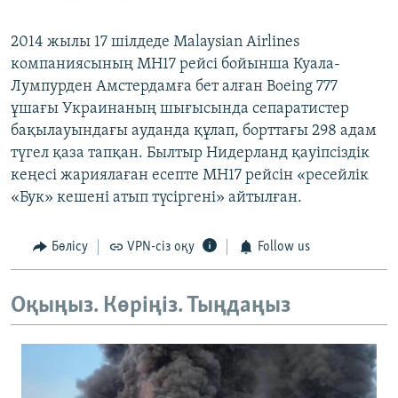
2014 жылы 17 шілдеде Malaysian Airlines
компаниясының MH17 рейсі бойынша Куала-
Лумпурден Амстердамға бет алған Boeing 777
ұшағы Украинаның шығысында сепаратистер
бақылауындағы ауданда құлап, борттағы 298 адам
түгел қаза тапқан. Былтыр Нидерланд қауіпсіздік
кеңесі жариялаған есепте MH17 рейсін «ресейлік
«Бук» кешені атып түсіргені» айтылған.
Бөлісу
VPN-сіз оқу
Follow us
Оқыңыз. Көріңіз. Тыңдаңыз