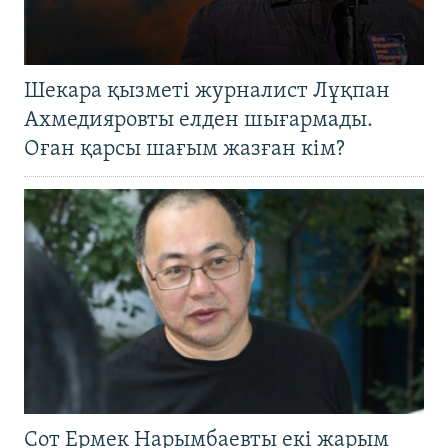
Шекара қызметі журналист Лұқпан
Ахмедияровты елден шығармады.
Оған қарсы шағым жазған кім?
Сот Ермек Нарымбаевты екі жарым