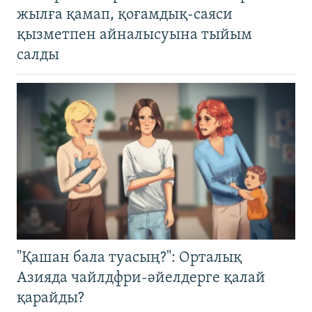
жылға қамап, қоғамдық-саяси
қызметпен айналысуына тыйым
салды
"Қашан бала туасың?": Орталық
Азияда чайлдфри-әйелдерге қалай
қарайды?