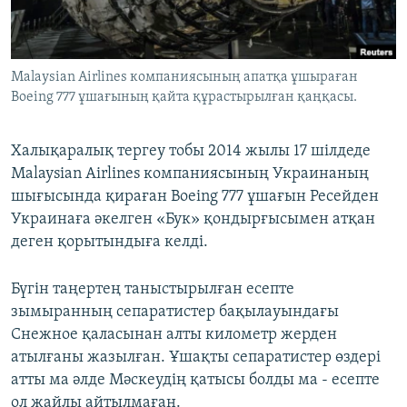
ЖАЗЫЛЫҢЫЗ
Malaysian Airlines компаниясының апатқа ұшыраған
Boeing 777 ұшағының қайта құрастырылған қаңқасы.
Басқа тілдерде
Халықаралық тергеу тобы 2014 жылы 17 шілдеде
Malaysian Airlines компаниясының Украинаның
шығысында қираған Boeing 777 ұшағын Ресейден
Украинаға әкелген «Бук» қондырғысымен атқан
деген қорытындыға келді.
Бүгін таңертең таныстырылған есепте
зымыранның сепаратистер бақылауындағы
Снежное қаласынан алты километр жерден
атылғаны жазылған. Ұшақты сепаратистер өздері
атты ма әлде Мәскеудің қатысы болды ма - есепте
ол жайлы айтылмаған.