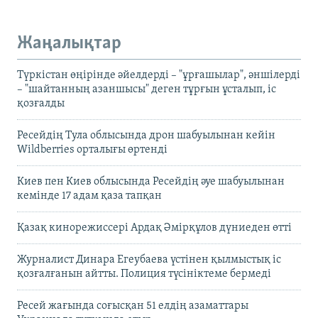
Жаңалықтар
Түркістан өңірінде әйелдерді – "ұрғашылар", әншілерді
– "шайтанның азаншысы" деген тұрғын ұсталып, іс
қозғалды
Ресейдің Тула облысында дрон шабуылынан кейін
Wildberries орталығы өртенді
Киев пен Киев облысында Ресейдің әуе шабуылынан
кемінде 17 адам қаза тапқан
Қазақ кинорежиссері Ардақ Әмірқұлов дүниеден өтті
Журналист Динара Егеубаева үстінен қылмыстық іс
қозғалғанын айтты. Полиция түсініктеме бермеді
Ресей жағында соғысқан 51 елдің азаматтары