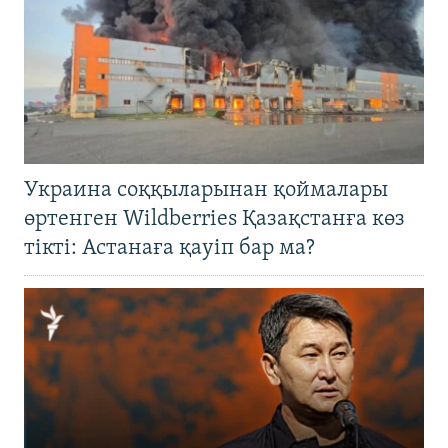
Украина соққыларынан қоймалары
өртенген Wildberries Қазақстанға көз
тікті: Астанаға қауіп бар ма?