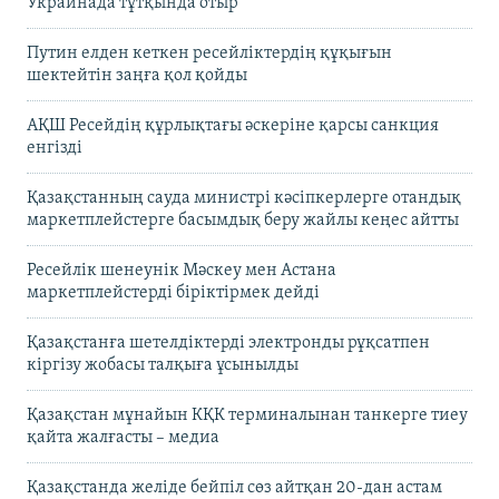
Украинада тұтқында отыр
Путин елден кеткен ресейліктердің құқығын
шектейтін заңға қол қойды
АҚШ Ресейдің құрлықтағы әскеріне қарсы санкция
енгізді
Қазақстанның сауда министрі кәсіпкерлерге отандық
маркетплейстерге басымдық беру жайлы кеңес айтты
Ресейлік шенеунік Мәскеу мен Астана
маркетплейстерді біріктірмек дейді
Қазақстанға шетелдіктерді электронды рұқсатпен
кіргізу жобасы талқыға ұсынылды
Қазақстан мұнайын КҚК терминалынан танкерге тиеу
қайта жалғасты – медиа
Қазақстанда желіде бейпіл сөз айтқан 20-дан астам