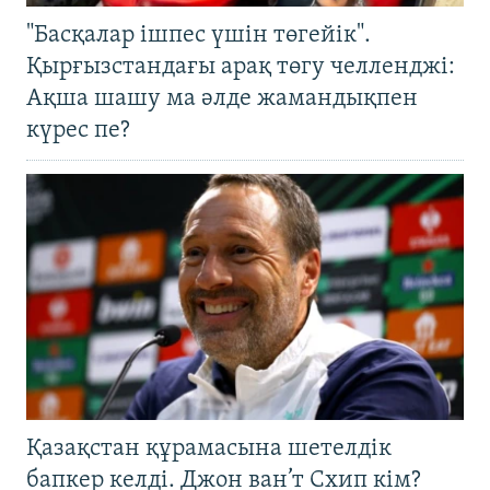
"Басқалар ішпес үшін төгейік".
Қырғызстандағы арақ төгу челленджі:
Ақша шашу ма әлде жамандықпен
күрес пе?
Қазақстан құрамасына шетелдік
бапкер келді. Джон ван’т Схип кім?