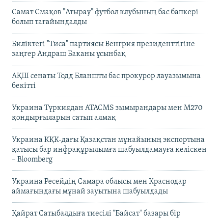
Самат Смақов "Атырау" футбол клубының бас бапкері
болып тағайындалды
Биліктегі "Тиса" партиясы Венгрия президенттігіне
заңгер Андраш Баканы ұсынбақ
АҚШ сенаты Тодд Бланшты бас прокурор лауазымына
бекітті
Украина Түркиядан ATACMS зымырандары мен M270
қондырғыларын сатып алмақ
Украина КҚК-дағы Қазақстан мұнайының экспортына
қатысы бар инфрақұрылымға шабуылдамауға келіскен
– Bloomberg
Украина Ресейдің Самара облысы мен Краснодар
аймағындағы мұнай зауытына шабуылдады
Қайрат Сатыбалдыға тиесілі "Байсат" базары бір