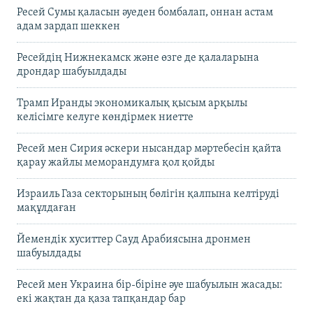
Ресей Сумы қаласын әуеден бомбалап, оннан астам
адам зардап шеккен
Ресейдің Нижнекамск және өзге де қалаларына
дрондар шабуылдады
Трамп Иранды экономикалық қысым арқылы
келісімге келуге көндірмек ниетте
Ресей мен Сирия әскери нысандар мәртебесін қайта
қарау жайлы меморандумға қол қойды
Израиль Газа секторының бөлігін қалпына келтіруді
мақұлдаған
Йемендік хуситтер Сауд Арабиясына дронмен
шабуылдады
Ресей мен Украина бір-біріне әуе шабуылын жасады:
екі жақтан да қаза тапқандар бар