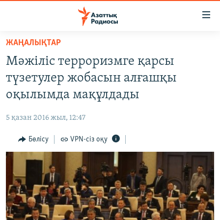
Accessibility
links
Skip
ЖАҢАЛЫҚТАР
to
ЖАҢАЛЫҚТАР
Мәжіліс терроризмге қарсы
main
САЯСАТ
content
түзетулер жобасын алғашқы
AZATTYQTV
Skip
оқылымда мақұлдады
to
ҚАҢТАР ОҚИҒАСЫ
main
5 қазан 2016 жыл, 12:47
АДАМ ҚҰҚЫҚТАРЫ
Navigation
Skip
Бөлісу
VPN-сіз оқу
ӘЛЕУМЕТ
to
ӘЛЕМ
Search
АРНАЙЫ ЖОБАЛАР
Русский