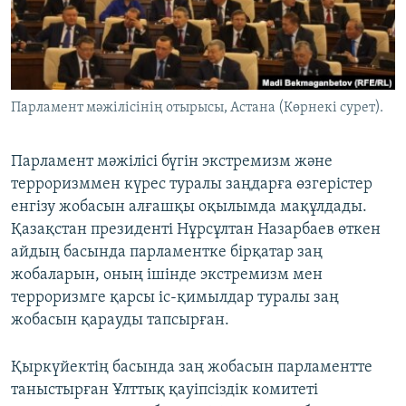
ЖАЗЫЛЫҢЫЗ
Басқа тілдерде
Парламент мәжілісінің отырысы, Астана (Көрнекі сурет).
Парламент мәжілісі бүгін экстремизм және
терроризммен күрес туралы заңдарға өзгерістер
енгізу жобасын алғашқы оқылымда мақұлдады.
Қазақстан президенті Нұрсұлтан Назарбаев өткен
айдың басында парламентке бірқатар заң
жобаларын, оның ішінде экстремизм мен
терроризмге қарсы іс-қимылдар туралы заң
жобасын қарауды тапсырған.
Қыркүйектің басында заң жобасын парламентте
таныстырған Ұлттық қауіпсіздік комитеті