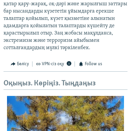
қатар қару-жарақ, оқ-дәрі және жарылғыш заттары
бар нысандарды күзететін ұйымдарға ерекше
талаптар қойылып, күзет қызметіне алынатын
адамдарға қойылатын талаптарды күшейту де
қарастырылып отыр. Заң жобасы мақұлданса,
экстремизм және терроризм айыбымен
сотталғандардың мүлкі тәркіленбек.
Бөлісу
VPN-сіз оқу
Follow us
Оқыңыз. Көріңіз. Тыңдаңыз