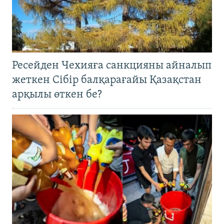
Ресейден Чехияға санкцияны айналып
жеткен Сібір балқарағайы Қазақстан
арқылы өткен бе?