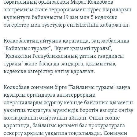
төрағасының орынбасары Марат Колкобаев
экстремизм және терроризммен күрес шараларын
күшейтуге байланысты 19 заң мен 5 кодекске
өзгерістер мен түзетулер енгізілетінін хабарлаған.
Колкобаевтың айтуына қарағанда, заң жобасында
"Байланыс туралы", "Күзет қызметі туралы",
"Қазақстан Республикасының ұлттық гвардиясы
туралы" және басқа да заңдарға, қылмыстық
кодекске өзгерістер енгізу қаралған.
Колкобаев сонымен бірге "Байланыс туралы" заңға
құзырлы органдарға антитеррорлық
операцияларды жүргізу кезінде байланыс қызметін
уақытша тоқтатуға мүмкіндік беретін өзгеріс енгізу
жоспарланып отырғанын айтқан. Оның сөзіне
қарағанда, байланыс қызметі бас прокуратураға
ескерту арқылы уақытша тоқтатылады. Сонымен