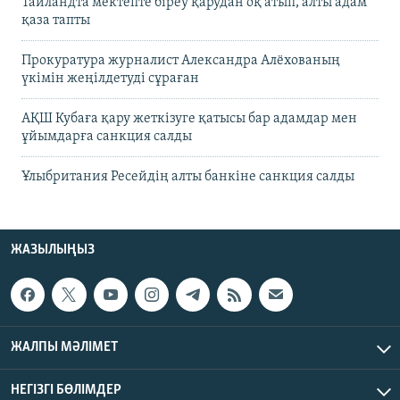
Таиландта мектепте біреу қарудан оқ атып, алты адам
қаза тапты
Прокуратура журналист Александра Алёхованың
үкімін жеңілдетуді сұраған
АҚШ Кубаға қару жеткізуге қатысы бар адамдар мен
ұйымдарға санкция салды
Ұлыбритания Ресейдің алты банкіне санкция салды
ЖАЗЫЛЫҢЫЗ
ЖАЛПЫ МӘЛІМЕТ
НЕГІЗГІ БӨЛІМДЕР