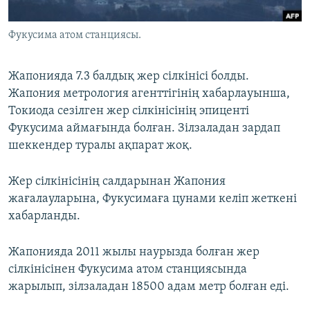
ЖАЗЫЛЫҢЫЗ
Фукусима атом станциясы.
Жапонияда 7.3 балдық жер сілкінісі болды.
Басқа тілдерде
Жапония метрология агенттігінің хабарлауынша,
Токиода сезілген жер сілкінісінің эпиценті
Фукусима аймағында болған. Зілзаладан зардап
шеккендер туралы ақпарат жоқ.
Жер сілкінісінің салдарынан Жапония
жағалауларына, Фукусимаға цунами келіп жеткені
хабарланды.
Жапонияда 2011 жылы наурызда болған жер
сілкінісінен Фукусима атом станциясында
жарылып, зілзаладан 18500 адам метр болған еді.