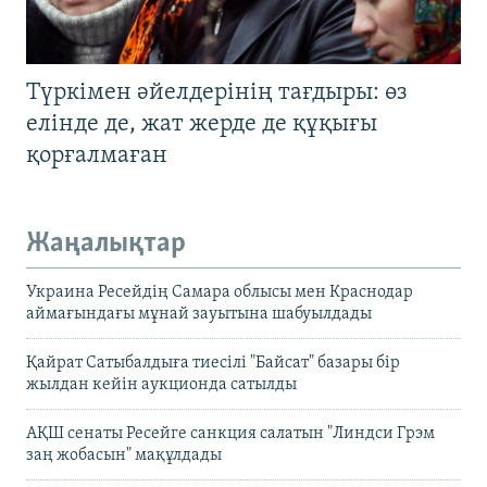
Түркімен әйелдерінің тағдыры: өз
елінде де, жат жерде де құқығы
қорғалмаған
Жаңалықтар
Украина Ресейдің Самара облысы мен Краснодар
аймағындағы мұнай зауытына шабуылдады
Қайрат Сатыбалдыға тиесілі "Байсат" базары бір
жылдан кейін аукционда сатылды
АҚШ сенаты Ресейге санкция салатын "Линдси Грэм
заң жобасын" мақұлдады