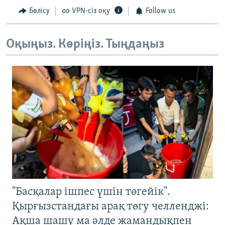
Бөлісу
VPN-сіз оқу
Follow us
Оқыңыз. Көріңіз. Тыңдаңыз
"Басқалар ішпес үшін төгейік".
Қырғызстандағы арақ төгу челленджі:
Ақша шашу ма әлде жамандықпен