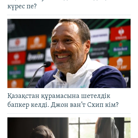
күрес пе?
Қазақстан құрамасына шетелдік
бапкер келді. Джон ван’т Схип кім?