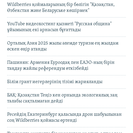
Wildberries қоймаларының бір бөлігін "Қазақстан,
Өзбекстан және Беларуське көшірмек"
YouTube видеохостинг қызметі "Русская община"
ұйымының екі арнасын бұғаттады
Орталық Азия 2025 жылы әлемде туризм ең жылдам
өскен өңір атанды
Пашинян: Армения Еуроодақ пен ЕАЭО-ның бірін
таңдау жайлы референдум өткізбейді
Білім грант иегерлерінің тізімі жарияланды
БАҚ: Қазақстан Теңіз кен орнында экологиялық заң
талабы сақталмаған дейді
Ресейдің Екатеринбург қаласында дрон шабуылынан
соң Wildberries қоймасы өртенді