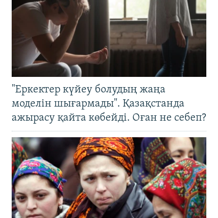
"Еркектер күйеу болудың жаңа
моделін шығармады". Қазақстанда
ажырасу қайта көбейді. Оған не себеп?