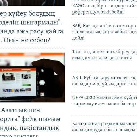
Пашинян: Армения Еуроодақ
ЕАЭО-ның бірін таңдау жай
референдум өткізбейді
тер күйеу болудың
оделін шығармады".
БАҚ: Қазақстан Теңіз кен ор
танда ажырасу қайта
экологиялық заң талабы сақ
дейді
. Оған не себеп?
Таиландта мектепте біреу қа
атып, алты адам қаза тапты
АҚШ Кубаға қару жеткізуге қ
адамдар мен ұйымдарға сан
UEFA 2030 жылғы әлем кубог
жариялау идеясынан бас та
 Азаттық пен
ориға" фейк шағым
Қазақстанда рақымшылықпен
андық, пәкістандық
адам қамаудан босап шықты