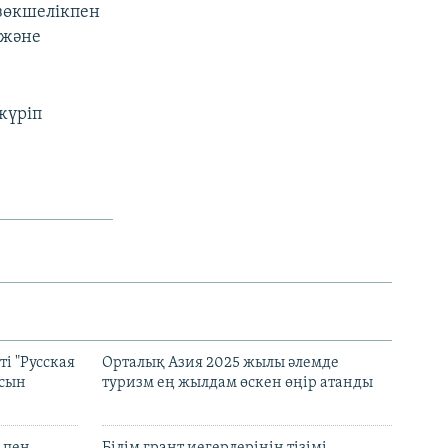
езөкшелiкпен
 және
жүріп
і "Русская
Орталық Азия 2025 жылы әлемде
асын
туризм ең жылдам өскен өңір атанды