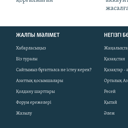
қорғалмаған
аккаун
жасалғ
ЖАЛПЫ МӘЛІМЕТ
НЕГІЗГІ 
Хабарласыңыз
Жаңалықта
Біз туралы
Қазақстан
Русский
Сайтымыз бұғатталса не істеу керек?
Қазақтар - 
Азаттық қосымшалары
Орталық А
ЖАЗЫЛЫҢЫЗ
Қолдану шарттары
Ресей
Форум ережелері
Қытай
Жазылу
Әлем
Басқа тілдерде