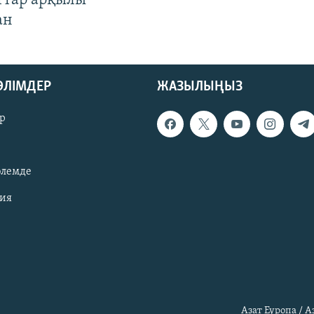
ттар арқылы
ан
БӨЛІМДЕР
ЖАЗЫЛЫҢЫЗ
р
әлемде
зия
Азат Еуропа / 