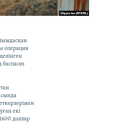
ұйымдасқан
ы операция
 делінген
ң баспасөз
стан
асында
еткерлерімен
уған екі
 1600 доллар