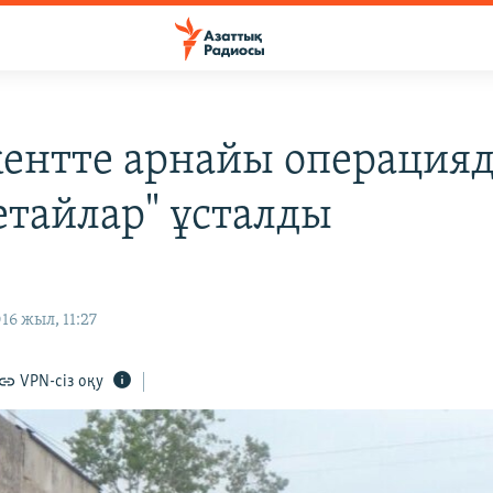
нтте арнайы операцияд
етайлар" ұсталды
16 жыл, 11:27
VPN-сіз оқу