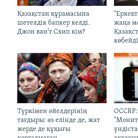
Қазақстан құрамасына
"Еркек
шетелдік бапкер келді.
жаңа м
Джон ван’т Схип кім?
Қазақс
көбейді
Түркімен әйелдерінің
OCCRP:
тағдыры: өз елінде де, жат
"Монит
жерде де құқығы
үндіст