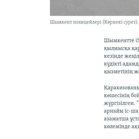
Шымкент полицейлері (Көрнекі сурет).
Шымкентте Оң
қылмысқа қар
кезінде жеңіл
күдікті адамд
қызметінің ж
Қаракөзованы
көшесінің бо
жүргізілген.
арнайы іс-ша
азаматша ұста
көлемінде ақ