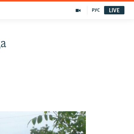
LIVE
РУС
а