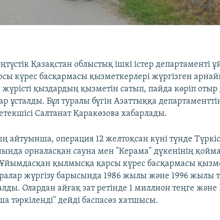
түстік Қазақстан облыстық ішкі істер департаменті 
сы күрес басқармасы қызметкерлері жүргізген арнай
 жүрісті қыздардың қызметін сатып, пайда көріп отыр
ар ұсталды. Бұл туралы бүгін Азаттыққа департаментті
етекшісі Салтанат Қаракөзова хабарлады.
ң айтуынша, операция 12 желтоқсан күні түнде Түркі
йында орналасқан сауна мен "Керама" дүкенінің қойм
 "Ұйымдасқан қылмысқа қарсы күрес басқармасы қызм
ралар жүргізу барысында 1986 жылы және 1996 жылы т
лды. Олардан айғақ зат ретінде 1 миллион теңге және
ша тәркіленді" дейді баспасөз хатшысы.