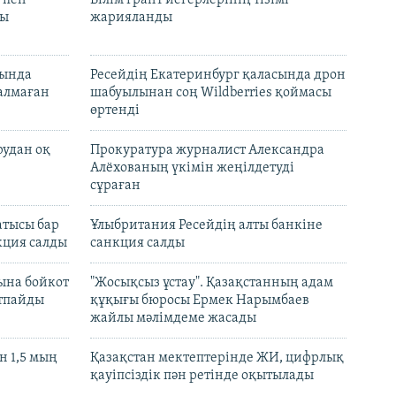
 пен
Білім грант иегерлерінің тізімі
лы
жарияланды
нында
Ресейдің Екатеринбург қаласында дрон
талмаған
шабуылынан соң Wildberries қоймасы
өртенді
рудан оқ
Прокуратура журналист Александра
Алёхованың үкімін жеңілдетуді
сұраған
атысы бар
Ұлыбритания Ресейдің алты банкіне
кция салды
санкция салды
ына бойкот
"Жосықсыз ұстау". Қазақстанның адам
ртпайды
құқығы бюросы Ермек Нарымбаев
жайлы мәлімдеме жасады
 1,5 мың
Қазақстан мектептерінде ЖИ, цифрлық
қауіпсіздік пән ретінде оқытылады