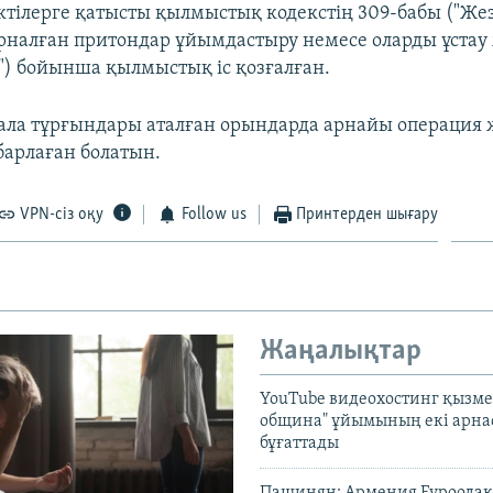
іктілерге қатысты қылмыстық кодекстің 309-бабы ("Ж
рналған притондар ұйымдастыру немесе оларды ұстау
) бойынша қылмыстық іс қозғалған.
қала тұрғындары аталған орындарда арнайы операция 
арлаған болатын.
VPN-сіз оқу
Follow us
Принтерден шығару
Жаңалықтар
YouTube видеохостинг қызмет
община" ұйымының екі арн
бұғаттады