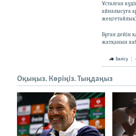
Ұсталған күд
айналысуға а
жеңгетайлық"
Бұған дейін 
жатқанын хаб
Бөлісу
Оқыңыз. Көріңіз. Тыңдаңыз