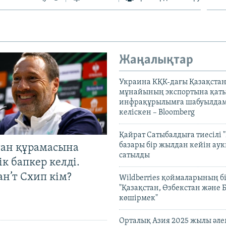
Жаңалықтар
Украина КҚК-дағы Қазақста
мұнайының экспортына қаты
инфрақұрылымға шабуылдам
келіскен – Bloomberg
Қайрат Сатыбалдыға тиесілі "
базары бір жылдан кейін ау
тан құрамасына
сатылды
к бапкер келді.
н’т Схип кім?
Wildberries қоймаларының бі
"Қазақстан, Өзбекстан және 
көшірмек"
Орталық Азия 2025 жылы әл