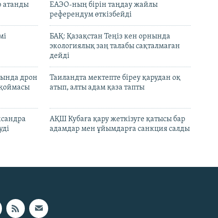
р атанды
ЕАЭО-ның бірін таңдау жайлы
референдум өткізбейді
мі
БАҚ: Қазақстан Теңіз кен орнында
экологиялық заң талабы сақталмаған
дейді
сында дрон
Таиландта мектепте біреу қарудан оқ
 қоймасы
атып, алты адам қаза тапты
ксандра
АҚШ Кубаға қару жеткізуге қатысы бар
уді
адамдар мен ұйымдарға санкция салды