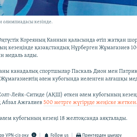
и олимпиадасы кезінде.
Оңтүстік Кореяның Каннын қаласында өтіп жатқан шо
ың кезеңінде қазақстандық Нұрберген Жұмағазиев 10
ын медаль алды.
ланы канадалық спортшылар Паскаль Дион мен Патри
 - Жұмағазиевтің әлем кубогында иеленген алғашқы мед
Солт-Лейк-Ситиде (АҚШ) өткен әлем кубогының кезеңі
қ Абзал Ажғалиев
500 метрге жүгіруде жеңіске жеткен
әлем кубогының кезеңі 18 желтоқсанда аяқталады.
VPN-сіз оқу
Follow us
Принтерден шығару