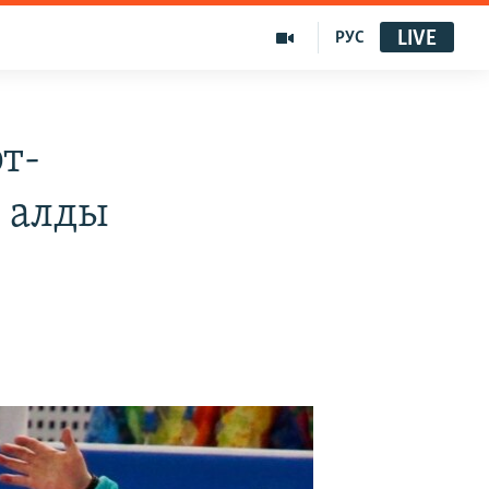
LIVE
РУС
т-
 алды