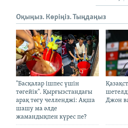
Оқыңыз. Көріңіз. Тыңдаңыз
"Басқалар ішпес үшін
Қазақс
төгейік". Қырғызстандағы
шетелді
арақ төгу челленджі: Ақша
Джон ва
шашу ма әлде
жамандықпен күрес пе?