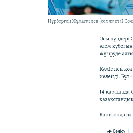
Нұрберген Жұмағазиев (сол жақта) Соч
Осы күндері 
әлем кубогын
жүгіруде алт
Күміс пен қо
иеленді. Бұл
14 қарашада 
қазақстанды
Кангвондағы 
Бөлісу