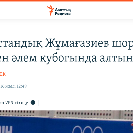
стандық Жұмағазиев шор
ен әлем кубогында алтын
БЕК
16 жыл, 12:49
VPN-сіз оқу