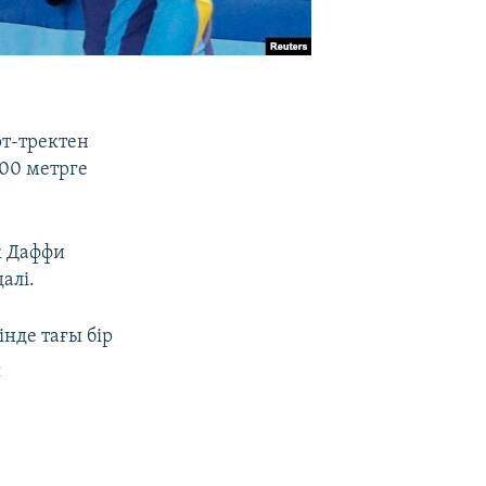
рт-тректен
00 метрге
к Даффи
алі.
нде тағы бір
.