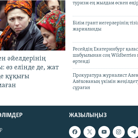
туризм ең жылдам өскен өңі
Білім грант иегерлерінің тізі
жарияланды
Ресейдің Екатеринбург қала
шабуылынан соң Wildberries
ен әйелдерінің
өртенді
: өз елінде де, жат
де құқығы
Прокуратура журналист Але
Алёхованың үкімін жеңілдет
маған
сұраған
БӨЛІМДЕР
ЖАЗЫЛЫҢЫЗ
р