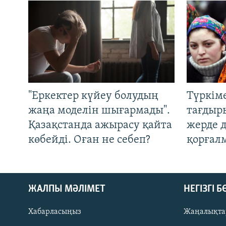
"Еркектер күйеу болудың
Түркім
жаңа моделін шығармады".
тағдыры
Қазақстанда ажырасу қайта
жерде 
көбейді. Оған не себеп?
қорғал
ЖАЛПЫ МӘЛІМЕТ
НЕГІЗГІ 
Хабарласыңыз
Жаңалықта