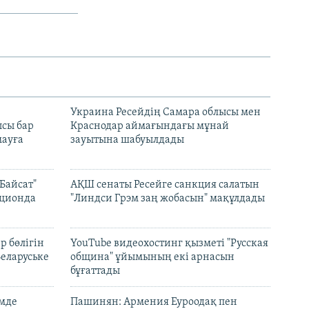
н
Украина Ресейдің Самара облысы мен
сы бар
Краснодар аймағындағы мұнай
ауға
зауытына шабуылдады
Байсат"
АҚШ сенаты Ресейге санкция салатын
кционда
"Линдси Грэм заң жобасын" мақұлдады
р бөлігін
YouTube видеохостинг қызметі "Русская
Беларуське
община" ұйымының екі арнасын
бұғаттады
емде
Пашинян: Армения Еуроодақ пен