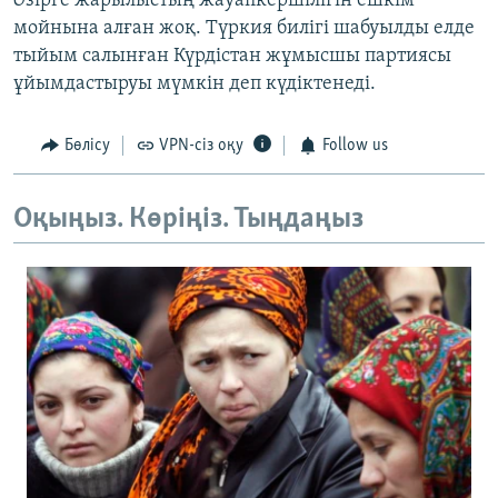
Әзірге жарылыстың жауапкершілігін ешкім
мойнына алған жоқ. Түркия билігі шабуылды елде
тыйым салынған Күрдістан жұмысшы партиясы
ұйымдастыруы мүмкін деп күдіктенеді.
Бөлісу
VPN-сіз оқу
Follow us
Оқыңыз. Көріңіз. Тыңдаңыз