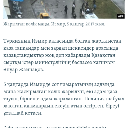
ЖАЗЫЛЫҢЫЗ
Жарылған көлік маңы. Измир, 5 қаңтар 2017 жыл.
Басқа тілдерде
Түркияның Измир қаласында болған жарылыстан
қаза тапқандар мен зардап шеккендер арасында
қазақстандықтар жоқ деп хабарлады Қазақстан
сыртқы істер министрлігінің баспасөз хатшысы
Әнуар Жайнақов.
5 қаңтарда Измирде сот ғимаратының алдында
мина жасырылған көлік жарылып, екі адам қаза
тауып, бірнеше адам жараланған. Полиция шабуыл
жасаған адамдардың екеуін атып өлтірген, біреуі
ұстатпай кеткен.