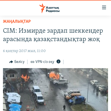
Accessibility
links
Skip
ЖАҢАЛЫҚТАР
to
ЖАҢАЛЫҚТАР
СІМ: Измирде зардап шеккендер
main
САЯСАТ
content
арасында қазақстандықтар жоқ
AZATTYQTV
Skip
to
6 қаңтар 2017 жыл, 11:00
ҚАҢТАР ОҚИҒАСЫ
main
АДАМ ҚҰҚЫҚТАРЫ
Бөлісу
VPN-сіз оқу
Navigation
Skip
ӘЛЕУМЕТ
to
ӘЛЕМ
Search
АРНАЙЫ ЖОБАЛАР
Русский