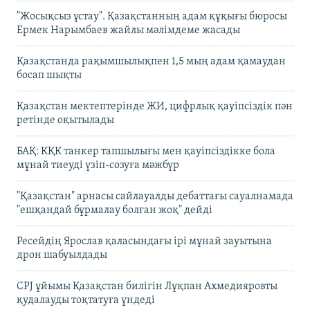
"Жосықсыз ұстау". Қазақстанның адам құқығы бюросы
Ермек Нарымбаев жайлы мәлімдеме жасады
Қазақстанда рақымшылықпен 1,5 мың адам қамаудан
босап шықты
Қазақстан мектептерінде ЖИ, цифрлық қауіпсіздік пән
ретінде оқытылады
БАҚ: КҚК танкер тапшылығы мен қауіпсіздікке бола
мұнай тиеуді үзіп-созуға мәжбүр
"Қазақстан" арнасы сайлауалды дебаттағы сауалнамада
"ешқандай бұрмалау болған жоқ" дейді
Ресейдің Ярослав қаласындағы ірі мұнай зауытына
дрон шабуылдады
CPJ ұйымы Қазақстан билігін Лұқпан Ахмедияровты
қудалауды тоқтатуға үндеді