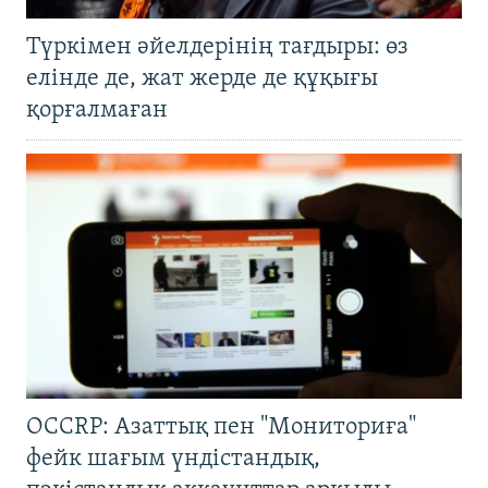
Түркімен әйелдерінің тағдыры: өз
елінде де, жат жерде де құқығы
қорғалмаған
OCCRP: Азаттық пен "Мониториға"
фейк шағым үндістандық,