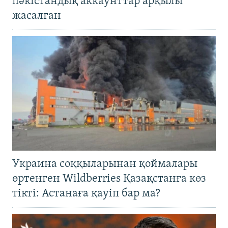
пәкістандық аккаунттар арқылы
жасалған
Украина соққыларынан қоймалары
өртенген Wildberries Қазақстанға көз
тікті: Астанаға қауіп бар ма?