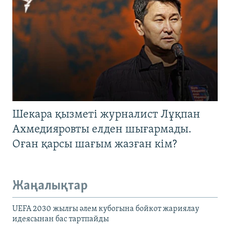
Шекара қызметі журналист Лұқпан
Ахмедияровты елден шығармады.
Оған қарсы шағым жазған кім?
Жаңалықтар
UEFA 2030 жылғы әлем кубогына бойкот жариялау
идеясынан бас тартпайды