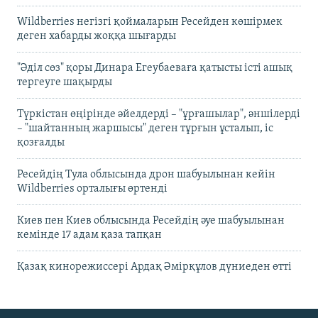
Wildberries негізгі қоймаларын Ресейден көшірмек
деген хабарды жоққа шығарды
"Әділ сөз" қоры Динара Егеубаеваға қатысты істі ашық
тергеуге шақырды
Түркістан өңірінде әйелдерді – "ұрғашылар", әншілерді
– "шайтанның жаршысы" деген тұрғын ұсталып, іс
қозғалды
Ресейдің Тула облысында дрон шабуылынан кейін
Wildberries орталығы өртенді
Киев пен Киев облысында Ресейдің әуе шабуылынан
кемінде 17 адам қаза тапқан
Қазақ кинорежиссері Ардақ Әмірқұлов дүниеден өтті