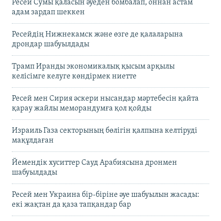
Ресей Сумы қаласын әуеден бомбалап, оннан астам
адам зардап шеккен
Ресейдің Нижнекамск және өзге де қалаларына
дрондар шабуылдады
Трамп Иранды экономикалық қысым арқылы
келісімге келуге көндірмек ниетте
Ресей мен Сирия әскери нысандар мәртебесін қайта
қарау жайлы меморандумға қол қойды
Израиль Газа секторының бөлігін қалпына келтіруді
мақұлдаған
Йемендік хуситтер Сауд Арабиясына дронмен
шабуылдады
Ресей мен Украина бір-біріне әуе шабуылын жасады:
екі жақтан да қаза тапқандар бар