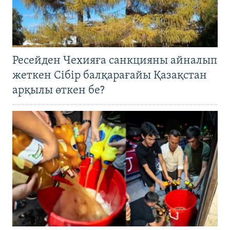
Ресейден Чехияға санкцияны айналып
жеткен Сібір балқарағайы Қазақстан
арқылы өткен бе?