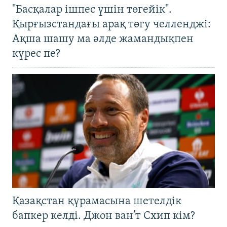
"Басқалар ішпес үшін төгейік".
Қырғызстандағы арақ төгу челленджі:
Ақша шашу ма әлде жамандықпен
күрес пе?
Қазақстан құрамасына шетелдік
бапкер келді. Джон ван’т Схип кім?