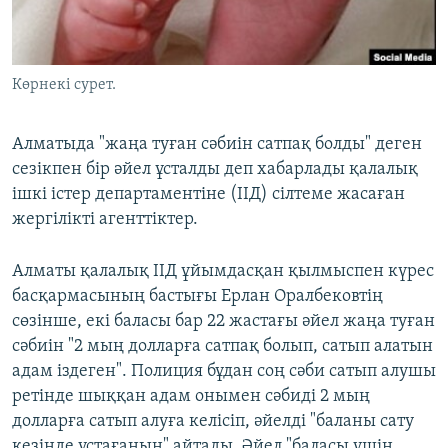
ЖАЗЫЛЫҢЫЗ
Көрнекі сурет.
Басқа тілдерде
Алматыда "жаңа туған сәбиін сатпақ болды" деген
сезікпен бір әйел ұсталды деп хабарлады қалалық
ішкі істер департаментіне (ІІД) сілтеме жасаған
жергілікті агенттіктер.
Алматы қалалық ІІД ұйымдасқан қылмыспен күрес
басқармасының бастығы Ерлан Оралбековтің
сөзінше, екі баласы бар 22 жастағы әйел жаңа туған
сәбиін "2 мың долларға сатпақ болып, сатып алатын
адам іздеген". Полиция бұдан соң сәби сатып алушы
ретінде шыққан адам онымен сәбиді 2 мың
долларға сатып алуға келісіп, әйелді "баланы сату
кезінде ұстағанын" айтады. Әйел "баласы үшін