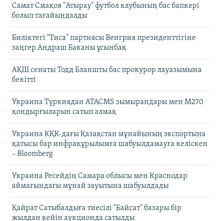
Самат Смақов "Атырау" футбол клубының бас бапкері
болып тағайындалды
Биліктегі "Тиса" партиясы Венгрия президенттігіне
заңгер Андраш Баканы ұсынбақ
АҚШ сенаты Тодд Бланшты бас прокурор лауазымына
бекітті
Украина Түркиядан ATACMS зымырандары мен M270
қондырғыларын сатып алмақ
Украина КҚК-дағы Қазақстан мұнайының экспортына
қатысы бар инфрақұрылымға шабуылдамауға келіскен
– Bloomberg
Украина Ресейдің Самара облысы мен Краснодар
аймағындағы мұнай зауытына шабуылдады
Қайрат Сатыбалдыға тиесілі "Байсат" базары бір
жылдан кейін аукционда сатылды