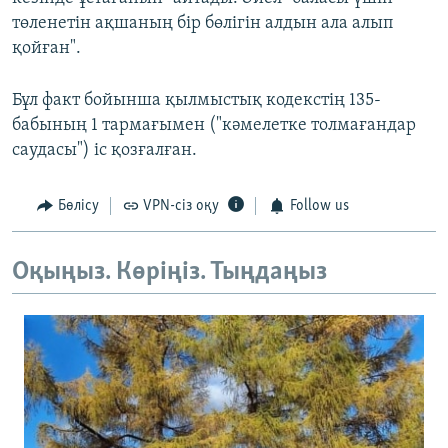
төленетін ақшаның бір бөлігін алдын ала алып
қойған".
Бұл факт бойынша қылмыстық кодекстің 135-
бабының 1 тармағымен ("кәмелетке толмағандар
саудасы") іс қозғалған.
Бөлісу
VPN-сіз оқу
Follow us
Оқыңыз. Көріңіз. Тыңдаңыз