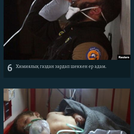
6
Химиялық газдан зардап шеккен ер адам.