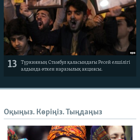
13
Түркияның Стамбул қаласындағы Ресей елшілігі
алдында өткен наразылық акциясы.
Оқыңыз. Көріңіз. Тыңдаңыз