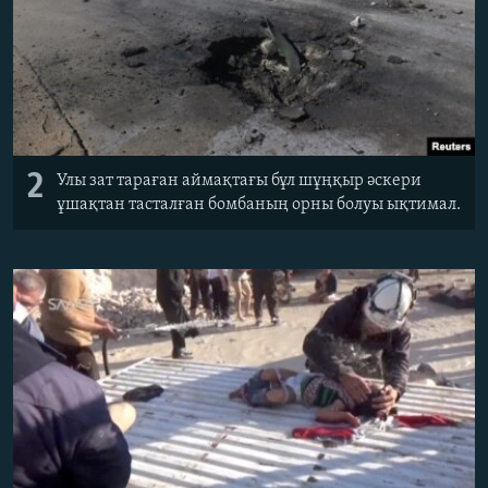
2
Улы зат тараған аймақтағы бұл шұңқыр әскери
ұшақтан тасталған бомбаның орны болуы ықтимал.