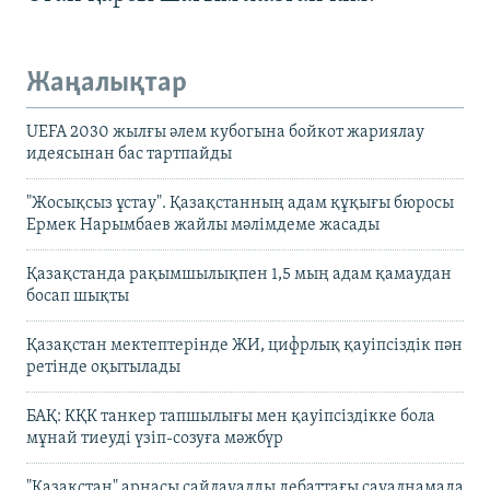
Жаңалықтар
UEFA 2030 жылғы әлем кубогына бойкот жариялау
идеясынан бас тартпайды
"Жосықсыз ұстау". Қазақстанның адам құқығы бюросы
Ермек Нарымбаев жайлы мәлімдеме жасады
Қазақстанда рақымшылықпен 1,5 мың адам қамаудан
босап шықты
Қазақстан мектептерінде ЖИ, цифрлық қауіпсіздік пән
ретінде оқытылады
БАҚ: КҚК танкер тапшылығы мен қауіпсіздікке бола
мұнай тиеуді үзіп-созуға мәжбүр
"Қазақстан" арнасы сайлауалды дебаттағы сауалнамада