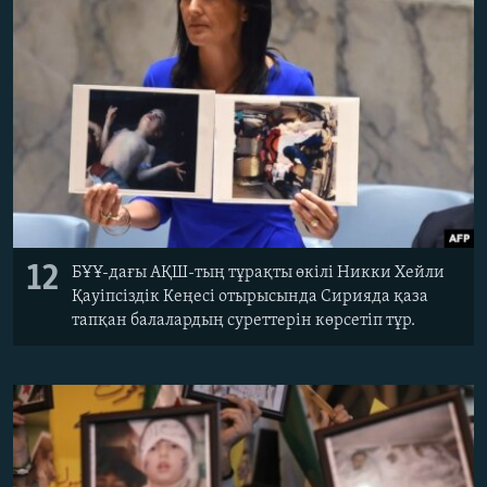
12
БҰҰ-дағы АҚШ-тың тұрақты өкілі Никки Хейли
Қауіпсіздік Кеңесі отырысында Сирияда қаза
тапқан балалардың суреттерін көрсетіп тұр.