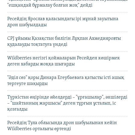
"ешқандай бұрмалау болған жоқ" дейді
Ресейдің Ярослав қаласындағы ірі мұнай зауытына
дрон шабуылдады
CPJ ұйымы Қазақстан билігін Лұқпан Ахмедияровты
қудалауды тоқтатуға үндеді
Wildberries негізгі қоймаларын Ресейден көшірмек
деген хабарды жоққа шығарды
"Әділ сөз" қоры Динара Егеубаеваға қатысты істі ашық
тергеуге шақырды
Түркістан өңірінде әйелдерді – "ұрғашылар", әншілерді
– "шайтанның жаршысы" деген тұрғын ұсталып, іс
қозғалды
Ресейдің Тула облысында дрон шабуылынан кейін
Wildberries орталығы өртенді