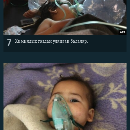
7
Химиялық газдан уланған балалар.