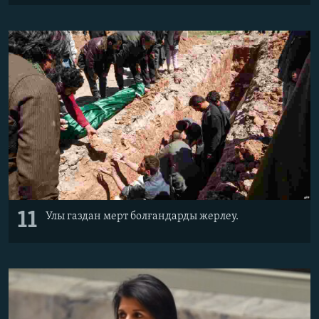
11
Улы газдан мерт болғандарды жерлеу.