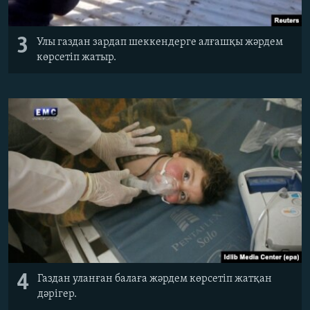
3
Улы газдан зардап шеккендерге алғашқы жәрдем
көрсетіп жатыр.
4
Газдан уланған балаға жәрдем көрсетіп жатқан
дәрігер.