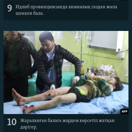
9
Идлиб провинциясында химиялық газдан жапа
шеккен бала.
10
Жараланған балаға жәрдем көрсетіп жатқан
дәрігер.