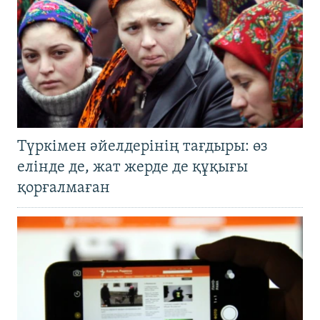
Түркімен әйелдерінің тағдыры: өз
елінде де, жат жерде де құқығы
қорғалмаған