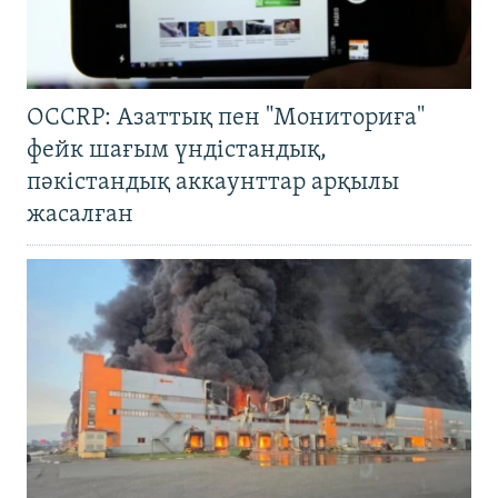
OCCRP: Азаттық пен "Мониториға"
фейк шағым үндістандық,
пәкістандық аккаунттар арқылы
жасалған