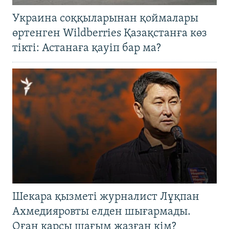
Украина соққыларынан қоймалары
өртенген Wildberries Қазақстанға көз
тікті: Астанаға қауіп бар ма?
Шекара қызметі журналист Лұқпан
Ахмедияровты елден шығармады.
Оған қарсы шағым жазған кім?