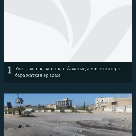
ЖАЗЫЛЫҢЫЗ
Басқа тілдерде
1
Улы газдан қаза тапқан баланың денесін көтеріп
бара жатқан ер адам.