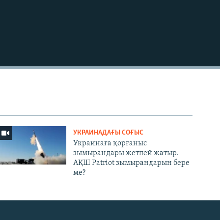
УКРАИНАДАҒЫ СОҒЫС
Украинаға қорғаныс
зымырандары жетпей жатыр.
АҚШ Patriot зымырандарын бере
ме?