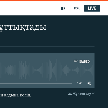
LIVE
РУС
ұттықтады
EMBED
able
1:46
Жүктеп алу
ң алдына келіп,
EMBED