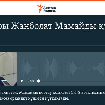
ры Жанболат Мамайды қ
No media source currently avail
0:00
налист Ж. Мамайды қорғау комитеті СИ-8 абақтысыны
асөз еркіндігі күнімен құттықтады.