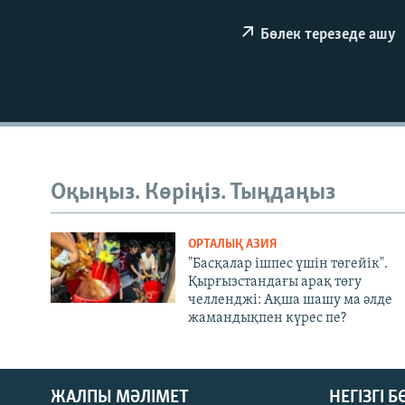
Бөлек терезеде ашу
Оқыңыз. Көріңіз. Тыңдаңыз
ОРТАЛЫҚ АЗИЯ
"Басқалар ішпес үшін төгейік".
Қырғызстандағы арақ төгу
челленджі: Ақша шашу ма әлде
жамандықпен күрес пе?
ЖАЛПЫ МӘЛІМЕТ
НЕГІЗГІ 