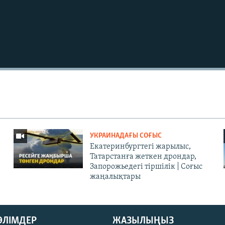
УКРАИНАДАҒЫ СОҒЫС
Екатеринбургтегі жарылыс,
Татарстанға жеткен дрондар,
Запорожьедегі тіршілік | Cоғыс
жаңалықтары
БӨЛІМДЕР
ЖАЗЫЛЫҢЫЗ