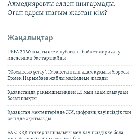
Ахмедияровты елден шығармады.
Оған қарсы шағым жазған кім?
Жаңалықтар
UEFA 2030 жылғы әлем кубогына бойкот жариялау
идеясынан бас тартпайды
"Жосықсыз ұстау". Қазақстанның адам құқығы бюросы
Ермек Нарымбаев жайлы мәлімдеме жасады
Қазақстанда рақымшылықпен 1,5 мың адам қамаудан
босап шықты
Қазақстан мектептерінде ЖИ, цифрлық қауіпсіздік пән
ретінде оқытылады
БАҚ: КҚК танкер тапшылығы мен қауіпсіздікке бола
мұнай тиеуді үзіп-созуға мәжбүр