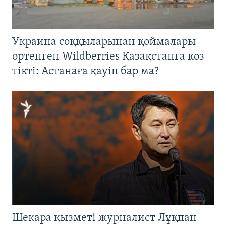
Украина соққыларынан қоймалары
өртенген Wildberries Қазақстанға көз
тікті: Астанаға қауіп бар ма?
Шекара қызметі журналист Лұқпан