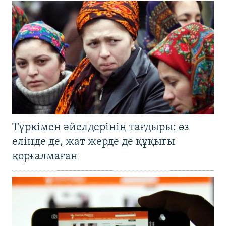
Түркімен әйелдерінің тағдыры: өз
елінде де, жат жерде де құқығы
қорғалмаған