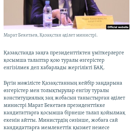
ЖАЗЫЛЫҢЫЗ
Басқа тілдерде
Марат Бекетаев, Қазақстан әділет министрі.
Қазақстанда заңға президенттіктен үміткерлерге
қосымша талаптар қою туралы өзгерістер
енгізілмек деп хабарлады жергілікті БАҚ.
Бүгін мәжілісте Қазақстанның кейбір заңдарына
өзгерістер мен толықтырулар енгізу туралы
конституциялық заң жобасын таныстырған әділет
министрі Марат Бекетаев президенттікке
кандитаттарға қосымша бірнеше талап қойылмақ
екенін айтты. Министрдің сөзінше, жобаға сай
кандидаттарға мемлекеттік қызмет немесе