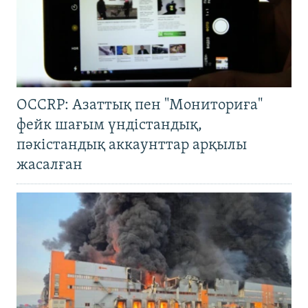
OCCRP: Азаттық пен "Мониториға"
фейк шағым үндістандық,
пәкістандық аккаунттар арқылы
жасалған