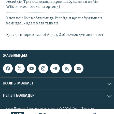
Ресейдің Тула облысында дрон шабуылынан кейін
Wildberries орталығы өртенді
Киев пен Киев облысында Ресейдің әуе шабуылынан
кемінде 17 адам қаза тапқан
Қазақ кинорежиссері Ардақ Әмірқұлов дүниеден өтті
ЖАЗЫЛЫҢЫЗ
ЖАЛПЫ МӘЛІМЕТ
НЕГІЗГІ БӨЛІМДЕР
Азат Еуропа / Азаттық радиосы © 2026, Inc. | Барлық