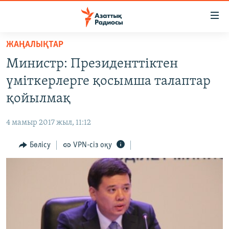
Accessibility
links
Skip
ЖАҢАЛЫҚТАР
to
ЖАҢАЛЫҚТАР
Министр: Президенттіктен
main
САЯСАТ
content
үміткерлерге қосымша талаптар
AZATTYQTV
Skip
қойылмақ
to
ҚАҢТАР ОҚИҒАСЫ
main
4 мамыр 2017 жыл, 11:12
АДАМ ҚҰҚЫҚТАРЫ
Navigation
Skip
Бөлісу
VPN-сіз оқу
ӘЛЕУМЕТ
to
ӘЛЕМ
Search
АРНАЙЫ ЖОБАЛАР
Русский