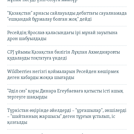
"Қазақстан" арнасы сайлауалды дебаттағы сауалнамада
"ешқандай бұрмалау болған жоқ" дейді
Ресейдің Ярослав қаласындағы ірі мұнай зауытына
дрон шабуылдады
CPJ ұйымы Қазақстан билігін Лұқпан Ахмедияровты
қудалауды тоқтатуға үндеді
Wildberries негізгі қоймаларын Ресейден көшірмек
деген хабарды жоққа шығарды
"Әділ сөз" қоры Динара Егеубаеваға қатысты істі ашық
тергеуге шақырды
Түркістан өңірінде әйелдерді – "ұрғашылар", әншілерді
– "шайтанның жаршысы" деген тұрғын ұсталып, іс
қозғалды