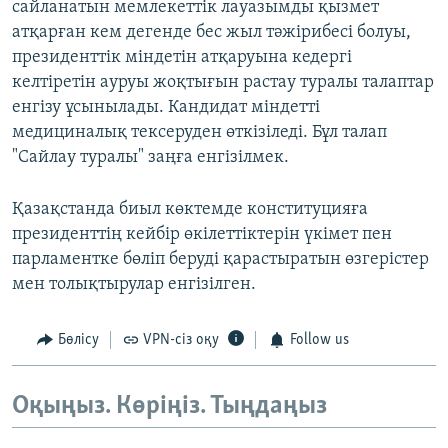
сайланатын мемлекеттік лауазымды қызмет
атқарған кем дегенде бес жыл тәжірибесі болуы,
президенттік міндетін атқаруына кедергі
келтіретін ауруы жоқтығын растау туралы талаптар
енгізу ұсынылады. Кандидат міндетті
медициналық тексеруден өткізіледі. Бұл талап
"Сайлау туралы" заңға енгізілмек.
Қазақстанда биыл көктемде конституцияға
президенттің кейбір өкілеттіктерін үкімет пен
парламентке бөліп беруді қарастыратын өзгерістер
мен толықтырулар енгізілген.
Бөлісу
VPN-сіз оқу
Follow us
Оқыңыз. Көріңіз. Тыңдаңыз