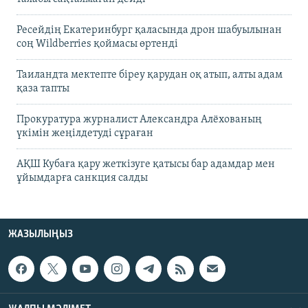
Ресейдің Екатеринбург қаласында дрон шабуылынан
соң Wildberries қоймасы өртенді
Таиландта мектепте біреу қарудан оқ атып, алты адам
қаза тапты
Прокуратура журналист Александра Алёхованың
үкімін жеңілдетуді сұраған
АҚШ Кубаға қару жеткізуге қатысы бар адамдар мен
ұйымдарға санкция салды
ЖАЗЫЛЫҢЫЗ