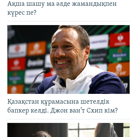
Ақша шашу ма әлде жамандықпен
күрес пе?
Қазақстан құрамасына шетелдік
бапкер келді. Джон ван’т Схип кім?