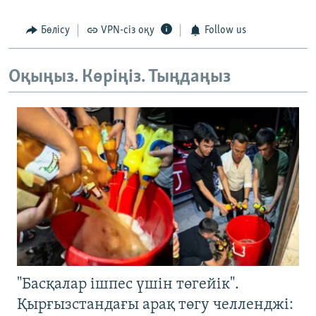
Бөлісу
VPN-сіз оқу
Follow us
Оқыңыз. Көріңіз. Тыңдаңыз
"Басқалар ішпес үшін төгейік".
Қырғызстандағы арақ төгу челленджі: