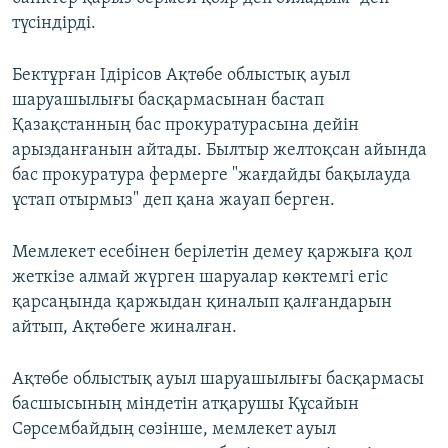
түсіндірді.
Бектұрған Ідірісов Ақтөбе облыстық ауыл
шаруашылығы басқармасынан бастап
Қазақстанның бас прокуратурасына дейін
арызданғанын айтады. Былтыр желтоқсан айында
бас прокуратура фермерге "жағдайды бақылауда
ұстап отырмыз" деп қана жауап берген.
Мемлекет есебінен берілетін демеу қаржыға қол
жеткізе алмай жүрген шаруалар көктемгі егіс
қарсаңында қаржыдан қиналып қалғандарын
айтып, Ақтөбеге жиналған.
Ақтөбе облыстық ауыл шаруашылығы басқармасы
басшысының міндетін атқарушы Құсайын
Сәрсембайдың сөзінше, мемлекет ауыл