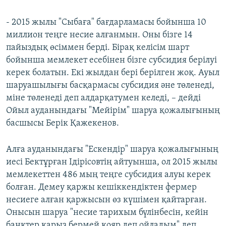
- 2015 жылы "Сыбаға" бағдарламасы бойынша 10
миллион теңге несие алғанмын. Оны бізге 14
пайыздық өсіммен берді. Бірақ келісім шарт
бойынша мемлекет есебінен бізге субсидия берілуі
керек болатын. Екі жылдан бері берілген жоқ. Ауыл
шаруашылығы басқармасы субсидия әне төленеді,
міне төленеді деп алдарқатумен келеді, – дейді
Ойыл ауданындағы "Мейірім" шаруа қожалығының
басшысы Берік Қажекенов.
Алға ауданындағы "Ескендір" шаруа қожалығының
иесі Бектұрған Ідірісовтің айтуынша, ол 2015 жылы
мемлекеттен 486 мың теңге субсидия алуы керек
болған. Демеу қаржы кешіккендіктен фермер
несиеге алған қаржысын өз күшімен қайтарған.
Онысын шаруа "несие тарихым бүлінбесін, кейін
банктер қарыз бермей қояр деп ойладым" деп