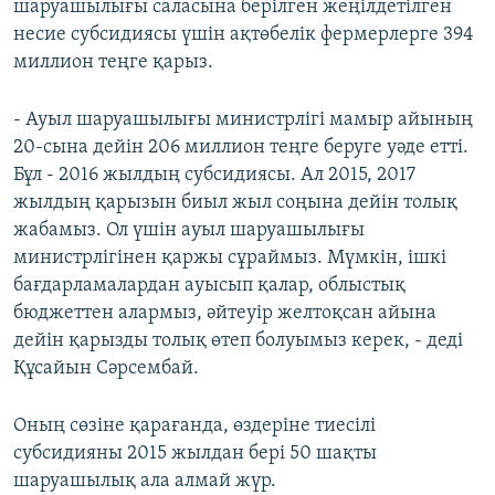
шаруашылығы саласына берілген жеңілдетілген
несие субсидиясы үшін ақтөбелік фермерлерге 394
миллион теңге қарыз.
- Ауыл шаруашылығы министрлігі мамыр айының
20-сына дейін 206 миллион теңге беруге уәде етті.
Бұл - 2016 жылдың субсидиясы. Ал 2015, 2017
жылдың қарызын биыл жыл соңына дейін толық
жабамыз. Ол үшін ауыл шаруашылығы
министрлігінен қаржы сұраймыз. Мүмкін, ішкі
бағдарламалардан ауысып қалар, облыстық
бюджеттен алармыз, әйтеуір желтоқсан айына
дейін қарызды толық өтеп болуымыз керек, - деді
Құсайын Сәрсембай.
Оның сөзіне қарағанда, өздеріне тиесілі
субсидияны 2015 жылдан бері 50 шақты
шаруашылық ала алмай жүр.