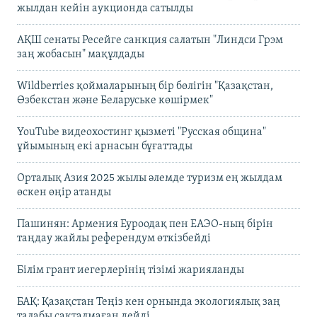
жылдан кейін аукционда сатылды
АҚШ сенаты Ресейге санкция салатын "Линдси Грэм
заң жобасын" мақұлдады
Wildberries қоймаларының бір бөлігін "Қазақстан,
Өзбекстан және Беларуське көшірмек"
YouTube видеохостинг қызметі "Русская община"
ұйымының екі арнасын бұғаттады
Орталық Азия 2025 жылы әлемде туризм ең жылдам
өскен өңір атанды
Пашинян: Армения Еуроодақ пен ЕАЭО-ның бірін
таңдау жайлы референдум өткізбейді
Білім грант иегерлерінің тізімі жарияланды
БАҚ: Қазақстан Теңіз кен орнында экологиялық заң
талабы сақталмаған дейді