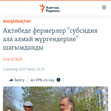
Accessibility
links
Skip
ЖАҢАЛЫҚТАР
to
ЖАҢАЛЫҚТАР
Ақтөбеде фермерлер "субсидия
main
САЯСАТ
content
ала алмай жүргендеріне"
AZATTYQTV
Skip
шағымданды
to
ҚАҢТАР ОҚИҒАСЫ
main
Әли АСҚАР
АДАМ ҚҰҚЫҚТАРЫ
Navigation
Skip
5 мамыр 2017 жыл, 15:15
ӘЛЕУМЕТ
to
ӘЛЕМ
Бөлісу
VPN-сіз оқу
Search
АРНАЙЫ ЖОБАЛАР
Русский