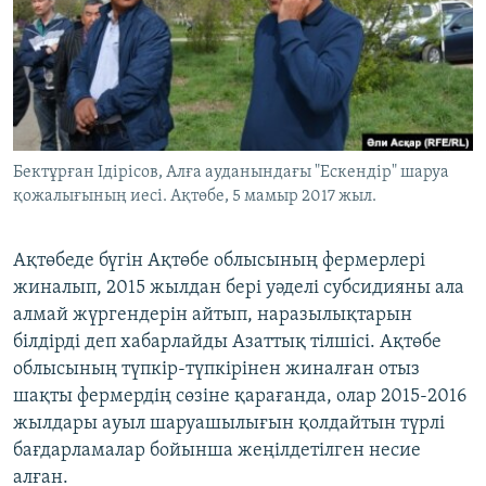
ЖАЗЫЛЫҢЫЗ
Басқа тілдерде
Бектұрған Ідірісов, Алға ауданындағы "Ескендір" шаруа
қожалығының иесі. Ақтөбе, 5 мамыр 2017 жыл.
Ақтөбеде бүгін Ақтөбе облысының фермерлері
жиналып, 2015 жылдан бері уәделі субсидияны ала
алмай жүргендерін айтып, наразылықтарын
білдірді деп хабарлайды Азаттық тілшісі. Ақтөбе
облысының түпкір-түпкірінен жиналған отыз
шақты фермердің сөзіне қарағанда, олар 2015-2016
жылдары ауыл шаруашылығын қолдайтын түрлі
бағдарламалар бойынша жеңілдетілген несие
алған.