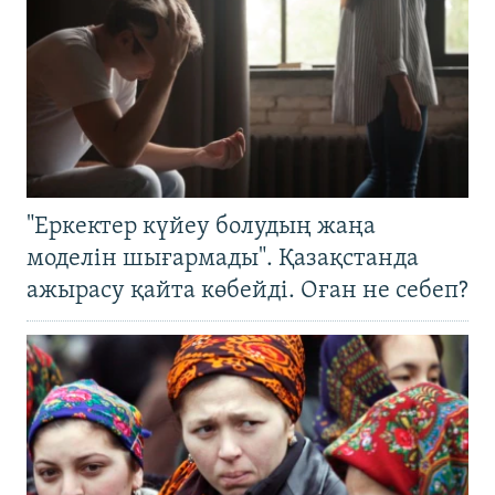
"Еркектер күйеу болудың жаңа
моделін шығармады". Қазақстанда
ажырасу қайта көбейді. Оған не себеп?