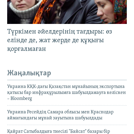
Түркімен әйелдерінің тағдыры: өз
елінде де, жат жерде де құқығы
қорғалмаған
Жаңалықтар
Украина КҚК-дағы Қазақстан мұнайының экспортына
қатысы бар инфрақұрылымға шабуылдамауға келіскен
– Bloomberg
Украина Ресейдің Самара облысы мен Краснодар
аймағындағы мұнай зауытына шабуылдады
Қайрат Сатыбалдыға тиесілі "Байсат" базары бір