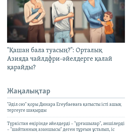
"Қашан бала туасың?": Орталық
Азияда чайлдфри-әйелдерге қалай
қарайды?
Жаңалықтар
"Әділ сөз" қоры Динара Егеубаеваға қатысты істі ашық
тергеуге шақырды
Түркістан өңірінде әйелдерді – "ұрғашылар", әншілерді
– "шайтанның азаншысы" деген тұрғын ұсталып, іс