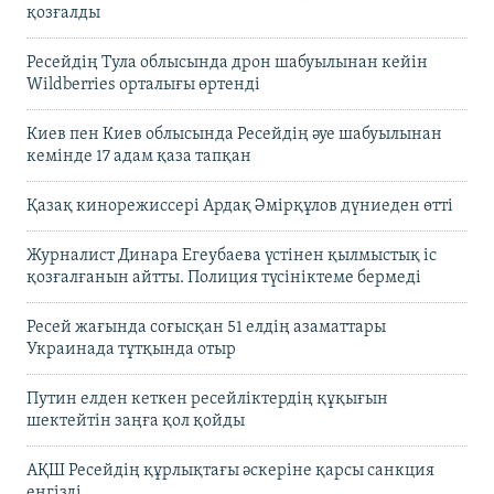
қозғалды
Ресейдің Тула облысында дрон шабуылынан кейін
Wildberries орталығы өртенді
Киев пен Киев облысында Ресейдің әуе шабуылынан
кемінде 17 адам қаза тапқан
Қазақ кинорежиссері Ардақ Әмірқұлов дүниеден өтті
Журналист Динара Егеубаева үстінен қылмыстық іс
қозғалғанын айтты. Полиция түсініктеме бермеді
Ресей жағында соғысқан 51 елдің азаматтары
Украинада тұтқында отыр
Путин елден кеткен ресейліктердің құқығын
шектейтін заңға қол қойды
АҚШ Ресейдің құрлықтағы әскеріне қарсы санкция
енгізді