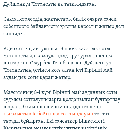
Дуйшенкул Чотоновты да тұтқындаған.
Саясаткерлердің жақтастары билік оларға саяси
себептерге байланысты қысым көрсетіп жатыр деп
санайды.
Адвокаттың айтуынша, Бішкек қалалық соты
Чотоновты да қамауда қалдыру туралы шешім
шығарған. Омурбек Текебаев пен Дуйшенкул
Чотоновтың үстінен қозғалған істі Бірінші май
аудандық соты қарап жатыр.
Маусымның 8-і күні Бірінші май аудандық соты
судьясы сотталушыларға қолданылған бұлтартпау
шарасы бойынша шешім шыққанға дейін
қылмыстық іс бойынша сот тыңдауын
тоқтата
тұруды бұйырған. Екі саясаткер Бішкектегі
Қырғызстан мемлекеттік ұлттық қауіпсіздік