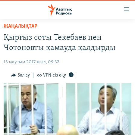
Accessibility
links
Skip
ЖАҢАЛЫҚТАР
to
ЖАҢАЛЫҚТАР
Қырғыз соты Текебаев пен
main
САЯСАТ
content
Чотоновты қамауда қалдырды
AZATTYQTV
Skip
to
13 маусым 2017 жыл, 09:33
ҚАҢТАР ОҚИҒАСЫ
main
АДАМ ҚҰҚЫҚТАРЫ
Бөлісу
VPN-сіз оқу
Navigation
Skip
ӘЛЕУМЕТ
to
ӘЛЕМ
Search
АРНАЙЫ ЖОБАЛАР
Русский