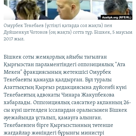
ЖАЗЫЛЫҢЫЗ
Омурбек Текебаев (үстіңгі қатарда сол жақта) пен
Дуйшенкул Чотонов (оң жақта) сотта тұр. Бішкек, 5 маусым
Басқа тілдерде
2017 жыл.
Бішкек соты жемқорлық айыбы тағылған
Қырғызстан парламентіндегі оппозициялық "Ата
Мекен" фракциясының жетекшісі Омурбек
Текебаевты қамауда қалдырған. Бұл туралы
Азаттықтың Қырғыз редакциясына дүйсенбі күні
Текебаевтың адвокаты Чинара Жакупбекова
хабарлады. Оппозициялық саясаткер ақпанның 26-
сы күні шетелден іссапардан оралысымен Бішкек
әуежайында ұсталып, қамауға алынған.
Текебаевпен бірге Қырғызстанның төтенше
жағдайлар жөніндегі бұрынғы министрі