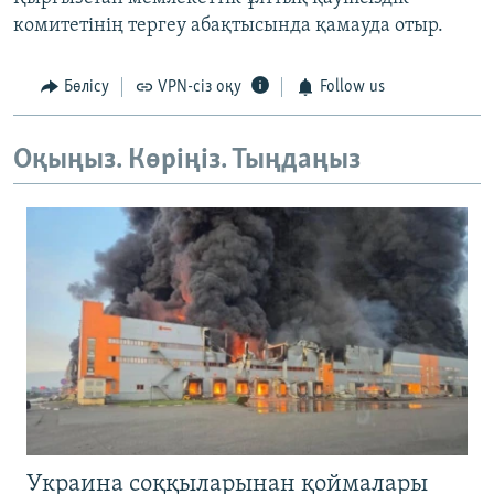
комитетінің тергеу абақтысында қамауда отыр.
Бөлісу
VPN-сіз оқу
Follow us
Оқыңыз. Көріңіз. Тыңдаңыз
Украина соққыларынан қоймалары