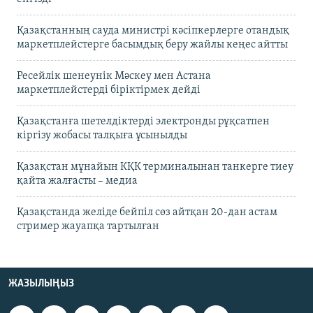
Қазақстанның сауда министрі кәсіпкерлерге отандық
маркетплейстерге басымдық беру жайлы кеңес айтты
Ресейлік шенеунік Мәскеу мен Астана
маркетплейстерді біріктірмек дейді
Қазақстанға шетелдіктерді электронды рұқсатпен
кіргізу жобасы талқыға ұсынылды
Қазақстан мұнайын КҚК терминалынан танкерге тиеу
қайта жалғасты – медиа
Қазақстанда желіде бейпіл сөз айтқан 20-дан астам
стример жауапқа тартылған
ЖАЗЫЛЫҢЫЗ