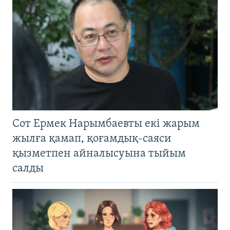
Сот Ермек Нарымбаевты екі жарым
жылға қамап, қоғамдық-саяси
қызметпен айналысуына тыйым
салды