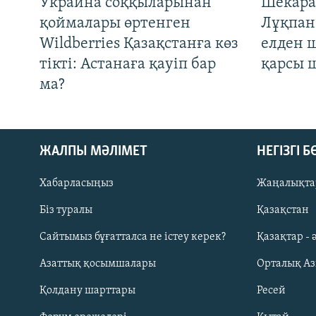
Украина соққыларынан
Шекара
қоймалары өртенген
Лұқпан
Wildberries Қазақстанға көз
елден 
тікті: Астанаға қауіп бар
қарсы 
ма?
ЖАЛПЫ МӘЛІМЕТ
НЕГІЗГІ 
Хабарласыңыз
Жаңалықта
Біз туралы
Қазақстан
Русский
Сайтымыз бұғатталса не істеу керек?
Қазақтар - 
Азаттық қосымшалары
Орталық А
ЖАЗЫЛЫҢЫЗ
Қолдану шарттары
Ресей