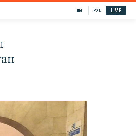
LIVE
РУС
ы
ған