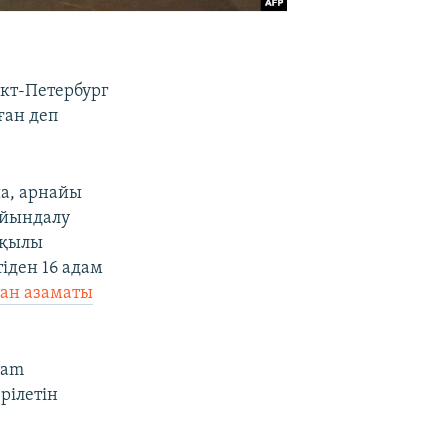
нкт-Петербург
ған деп
ша, арнайы
айындалу
рқылы
іден 16 адам
тан азаматы
ram
рілетін