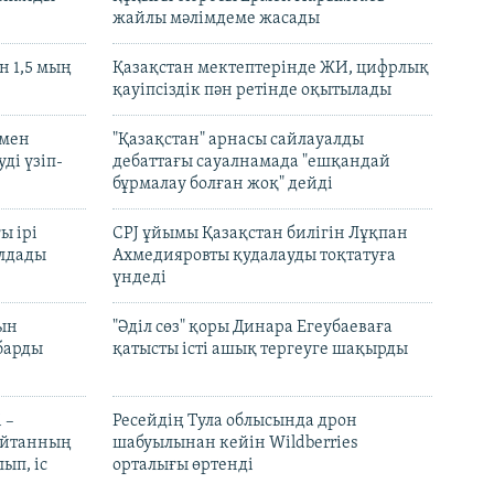
жайлы мәлімдеме жасады
 1,5 мың
Қазақстан мектептерінде ЖИ, цифрлық
қауіпсіздік пән ретінде оқытылады
 мен
"Қазақстан" арнасы сайлауалды
ді үзіп-
дебаттағы сауалнамада "ешқандай
бұрмалау болған жоқ" дейді
ы ірі
CPJ ұйымы Қазақстан билігін Лұқпан
лдады
Ахмедияровты қудалауды тоқтатуға
үндеді
рын
"Әділ сөз" қоры Динара Егеубаеваға
барды
қатысты істі ашық тергеуге шақырды
 –
Ресейдің Тула облысында дрон
шайтанның
шабуылынан кейін Wildberries
ып, іс
орталығы өртенді