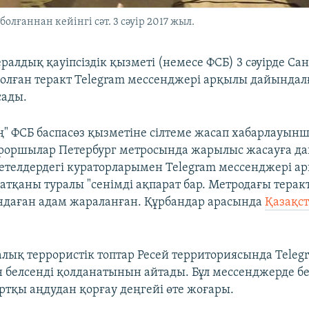
лғаннан кейінгі сәт. 3 сәуір 2017 жыл.
ралдық қауіпсіздік қызметі (немесе ФСБ) 3 сәуірде Са
олған теракт Telegram мессенджері арқылы дайындал
ады.
ң" ФСБ баспасөз қызметіне сілтеме жасап хабарлауын
рроршылар Петербург метросында жарылыс жасауға д
телдердегі кураторларымен Telegram мессенджері а
атқаны туралы "сенімді ақпарат бар. Метродағы теракт
ондаған адам жараланған. Құрбандар арасында
Қазақс
лық террористік топтар Ресей территориясында Teleg
 белсенді қолданатынын айтады. Бұл мессенджерде бе
ртқы аңдудан қорғау деңгейі өте жоғары.