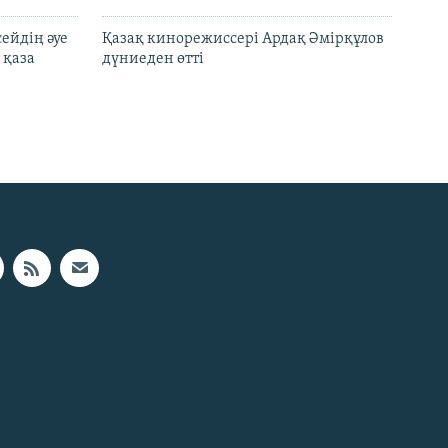
ейдің әуе
Қазақ кинорежиссері Ардақ Әмірқұлов
 қаза
дүниеден өтті