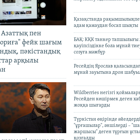
Қазақстанда рақымшылықпен
адам қамаудан босап шықты
 Азаттық пен
БАҚ: КҚК танкер тапшылығы
ориға" фейк шағым
қауіпсіздікке бола мұнай тиеу
андық, пәкістандық
созуға мәжбүр
ттар арқылы
Ресейдің Ярослав қаласындағ
ан
мұнай зауытына дрон шабуы
Wildberries негізгі қоймала
Ресейден көшірмек деген ха
жоққа шығарды
Түркістан өңірінде әйелдерді
"ұрғашылар", әншілерді – "
жаршысы" деген тұрғын ұстал
қозғалды