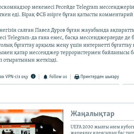
Роскомнадзор мекемесі Ресейде Telegram мессенджерін
кен еді. Бірақ ФСБ әзірге бұған қатысты комментарий
 негізін салған Павел Дуров бұған жауабында ақпаратт
сі Telegram-да ғана емес, басқа мессенджерлерде де 
толық бұғаттау арқылы жеңу үшін интернетті бұғаттау
нымен қатар мессенджер террористермен байланысы б
ап отыратынын жеткізді.
VPN-сіз оқу
Follow us
Принтерден шығару
Жаңалықтар
UEFA 2030 жылғы әлем кубог
жариялау идеясынан бас та