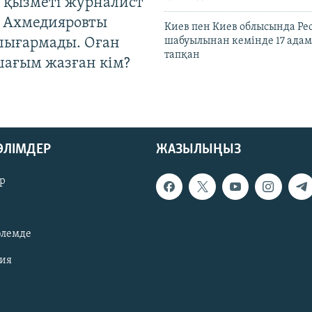
 қызметі журналист
 Ахмедияровты
Киев пен Киев облысында Рес
шығармады. Оған
шабуылынан кемінде 17 адам
тапқан
шағым жазған кім?
БӨЛІМДЕР
ЖАЗЫЛЫҢЫЗ
р
әлемде
зия