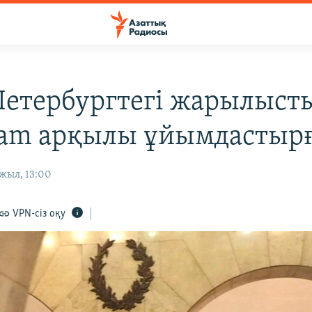
Петербургтегі жарылыст
ram арқылы ұйымдастыр
жыл, 13:00
VPN-сіз оқу