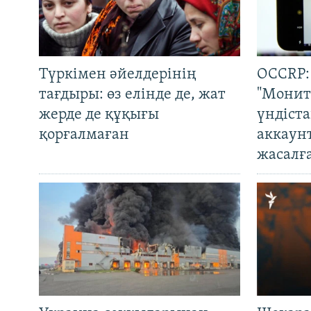
Түркімен әйелдерінің
OCCRP:
тағдыры: өз елінде де, жат
"Монит
жерде де құқығы
үндіст
қорғалмаған
аккаун
жасалғ