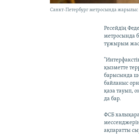
Санкт-Петербург метросында жарылыс бо
Ресейдің Феде
метросында б
тұжырым жас
"Интерфаксті
қызметте те
барысында ше
байланыс орн
қаза тауып, 
да бар.
ФСБ халықара
мессенджерін
ақпаратты сы