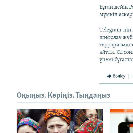
Бұған дейін 
мүмкін ескерт
Telegram-нің
шифрлау жүйе
терроризмді 
айтты. Ол со
үнемі бұғатт
Бөлісу
Оқыңыз. Көріңіз. Тыңдаңыз