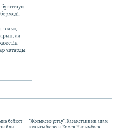
 бұғаттауы
 бермеді.
ы толық
барын, ал
 қажетін
ар чатарды
ына бойкот
"Жосықсыз ұстау". Қазақстанның адам
ртпайды
құқығы бюросы Ермек Нарымбаев