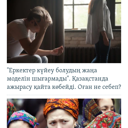
"Еркектер күйеу болудың жаңа
моделін шығармады". Қазақстанда
ажырасу қайта көбейді. Оған не себеп?