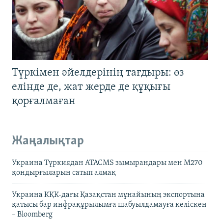
Түркімен әйелдерінің тағдыры: өз
елінде де, жат жерде де құқығы
қорғалмаған
Жаңалықтар
Украина Түркиядан ATACMS зымырандары мен M270
қондырғыларын сатып алмақ
Украина КҚК-дағы Қазақстан мұнайының экспортына
қатысы бар инфрақұрылымға шабуылдамауға келіскен
– Bloomberg