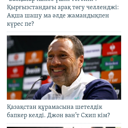
Қырғызстандағы арақ төгу челленджі:
Ақша шашу ма әлде жамандықпен
күрес пе?
Қазақстан құрамасына шетелдік
бапкер келді. Джон ван’т Схип кім?