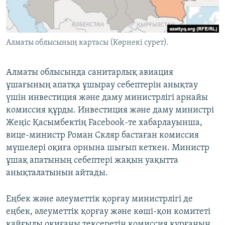
ЖАЗЫЛЫҢЫЗ
Алматы облысының картасы (Көрнекі сурет).
Басқа тілдерде
Алматы облысында санитарлық авиация
ұшағының апатқа ұшырау себептерін анықтау
үшін инвестиция және даму министрлігі арнайы
комиссия құрды. Инвестиция және даму министрі
Жеңіс Қасымбектің Facebook-те хабарлауынша,
вице-министр Роман Скляр бастаған комиссия
мүшелері оқиға орнына шығып кеткен. Министр
ұшақ апатының себептері жақын уақытта
анықталатынын айтады.
Еңбек және әлеуметтік қорғау министрлігі де
еңбек, әлеуметтік қорғау және көші-қон комитеті
қайғылы оқиғаны тексеретін комиссия құрғанын