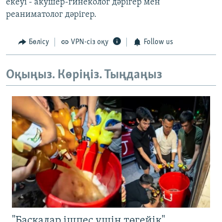
екеуі - акушер-гинеколог дәрігер мен
реаниматолог дәрігер.
Бөлісу
VPN-сіз оқу
Follow us
Оқыңыз. Көріңіз. Тыңдаңыз
"Басқалар ішпес үшін төгейік".