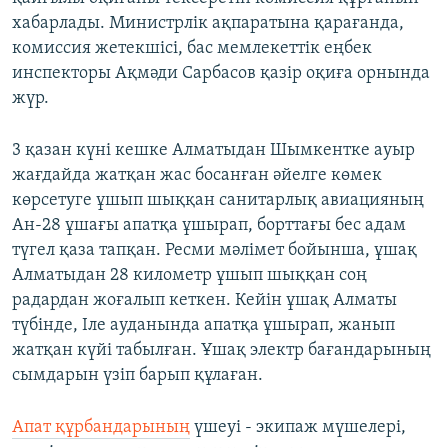
хабарлады. Министрлік ақпаратына қарағанда,
комиссия жетекшісі, бас мемлекеттік еңбек
инспекторы Ақмәди Сарбасов қазір оқиға орнында
жүр.
3 қазан күні кешке Алматыдан Шымкентке ауыр
жағдайда жатқан жас босанған әйелге көмек
көрсетуге ұшып шыққан санитарлық авиацияның
Ан-28 ұшағы апатқа ұшырап, борттағы бес адам
түгел қаза тапқан. Ресми мәлімет бойынша, ұшақ
Алматыдан 28 километр ұшып шыққан соң
радардан жоғалып кеткен. Кейін ұшақ Алматы
түбінде, Іле ауданында апатқа ұшырап, жанып
жатқан күйі табылған. Ұшақ электр бағандарының
сымдарын үзіп барып құлаған.
Апат құрбандарының
үшеуі - экипаж мүшелері,