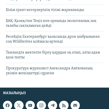
Білім грант иегерлерінің тізімі жарияланды
БАҚ: Қазақстан Теңіз кен орнында экологиялық заң
талабы сақталмаған дейді
Ресейдің Екатеринбург қаласында дрон шабуылынан
соң Wildberries қоймасы өртенді
Таиландта мектепте біреу қарудан оқ атып, алты адам
қаза тапты
Прокуратура журналист Александра Алёхованың
үкімін жеңілдетуді сұраған
ЖАЗЫЛЫҢЫЗ