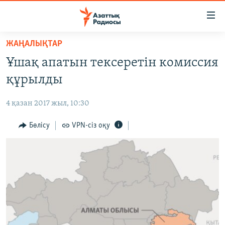
Accessibility
links
Skip
ЖАҢАЛЫҚТАР
to
ЖАҢАЛЫҚТАР
Ұшақ апатын тексеретін комиссия
main
САЯСАТ
content
құрылды
AZATTYQTV
Skip
to
4 қазан 2017 жыл, 10:30
ҚАҢТАР ОҚИҒАСЫ
main
АДАМ ҚҰҚЫҚТАРЫ
Бөлісу
VPN-сіз оқу
Navigation
Skip
ӘЛЕУМЕТ
to
ӘЛЕМ
Search
АРНАЙЫ ЖОБАЛАР
Русский