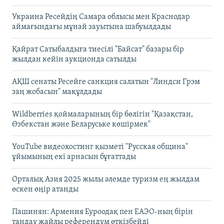
Украина Ресейдің Самара облысы мен Краснодар
аймағындағы мұнай зауытына шабуылдады
Қайрат Сатыбалдыға тиесілі "Байсат" базары бір
жылдан кейін аукционда сатылды
АҚШ сенаты Ресейге санкция салатын "Линдси Грэм
заң жобасын" мақұлдады
Wildberries қоймаларының бір бөлігін "Қазақстан,
Өзбекстан және Беларуське көшірмек"
YouTube видеохостинг қызметі "Русская община"
ұйымының екі арнасын бұғаттады
Орталық Азия 2025 жылы әлемде туризм ең жылдам
өскен өңір атанды
Пашинян: Армения Еуроодақ пен ЕАЭО-ның бірін
таңдау жайлы референдум өткізбейді