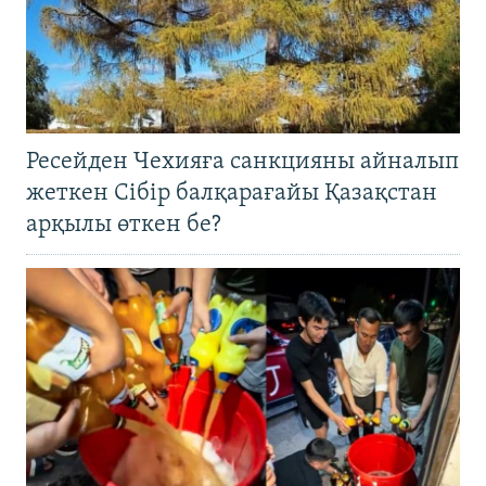
Ресейден Чехияға санкцияны айналып
жеткен Сібір балқарағайы Қазақстан
арқылы өткен бе?