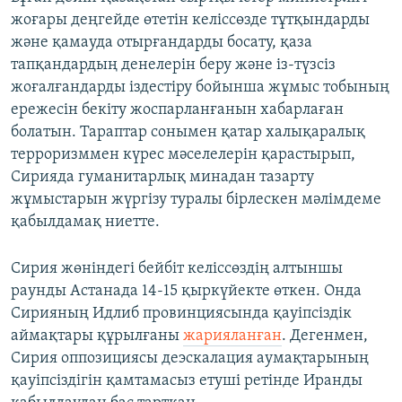
жоғары деңгейде өтетін келіссөзде тұтқындарды
және қамауда отырғандарды босату, қаза
тапқандардың денелерін беру және із-түзсіз
жоғалғандарды іздестіру бойынша жұмыс тобының
ережесін бекіту жоспарланғанын хабарлаған
болатын. Тараптар сонымен қатар халықаралық
терроризммен күрес мәселелерін қарастырып,
Сирияда гуманитарлық минадан тазарту
жұмыстарын жүргізу туралы бірлескен мәлімдеме
қабылдамақ ниетте.
Сирия жөніндегі бейбіт келіссөздің алтыншы
раунды Астанада 14-15 қыркүйекте өткен. Онда
Сирияның Идлиб провинциясында қауіпсіздік
аймақтары құрылғаны
жарияланған
. Дегенмен,
Сирия оппозициясы деэскалация аумақтарының
қауіпсіздігін қамтамасыз етуші ретінде Иранды