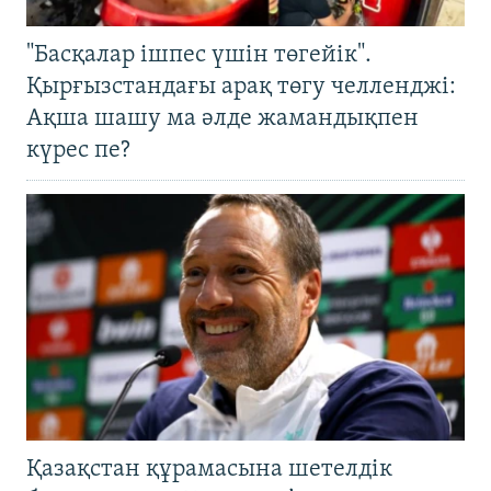
"Басқалар ішпес үшін төгейік".
Қырғызстандағы арақ төгу челленджі:
Ақша шашу ма әлде жамандықпен
күрес пе?
Қазақстан құрамасына шетелдік