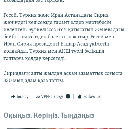
қабылдаудан бас тартқан.
Ресей, Түркия және Иран Астанадағы Сирия
жөніндегі келіссөзде гарант елдер мәртебесін
иеленген. Бұл келіссөз БҰҰ қатысатын Женевадағы
бейбіт келіссөзден бөлек өтіп жатыр. Ресей мен
Иран Сирия президенті Башар Асад үкіметін
қолдайды. Түркия мен АҚШ түрлі бүлікшіл
топтарға қолдау көрсетеді.
Сириядағы алты жылдан асқан азаматтық соғыста
330 мың адам қаза тапты.
Бөлісу
VPN-сіз оқу
Follow us
Оқыңыз. Көріңіз. Тыңдаңыз