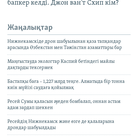
бапкер келді. Джон ван’т Схип кім?
Жаңалықтар
Нижнекамскіде дрон шабуылынан қаза тапқандар
арасында Өзбекстан мен Тәжікстан азаматтары бар
Маңғыстауда экологтар Каспий бетіндегі майлы
дақтарды тексермек
Бастапқы баға – 1,227 млрд теңге. Алматыда бір тонна
киік мүйізі саудаға қойылмақ
Ресей Сумы қаласын әуеден бомбалап, оннан астам
адам зардап шеккен
Ресейдің Нижнекамск және өзге де қалаларына
дрондар шабуылдады