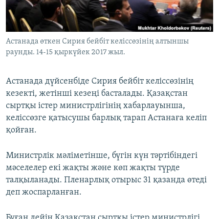
ЖАЗЫЛЫҢЫЗ
Астанада өткен Сирия бейбіт келіссөзінің алтыншы
раунды. 14-15 қыркүйек 2017 жыл.
Басқа тілдерде
Астанада дүйсенбіде Сирия бейбіт келіссөзінің
кезекті, жетінші кезеңі басталады. Қазақстан
сыртқы істер министрлігінің хабарлауынша,
келіссөзге қатысушы барлық тарап Астанаға келіп
қойған.
Министрлік мәліметінше, бүгін күн тәртібіндегі
мәселелер екі жақты және көп жақты түрде
талқыланады. Пленарлық отырыс 31 қазанда өтеді
деп жоспарланған.
Бұған дейін Қазақстан сыртқы істер министрлігі