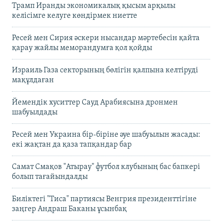
Трамп Иранды экономикалық қысым арқылы
келісімге келуге көндірмек ниетте
Ресей мен Сирия әскери нысандар мәртебесін қайта
қарау жайлы меморандумға қол қойды
Израиль Газа секторының бөлігін қалпына келтіруді
мақұлдаған
Йемендік хуситтер Сауд Арабиясына дронмен
шабуылдады
Ресей мен Украина бір-біріне әуе шабуылын жасады:
екі жақтан да қаза тапқандар бар
Самат Смақов "Атырау" футбол клубының бас бапкері
болып тағайындалды
Биліктегі "Тиса" партиясы Венгрия президенттігіне
заңгер Андраш Баканы ұсынбақ