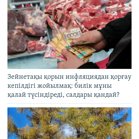
Зейнетақы қорын инфляциядан қорғау
кепілдігі жойылмақ: билік мұны
қалай түсіндіреді, салдары қандай?