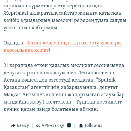
тарихына құрмет көрсету керегін айтқан.
Жергілікті ақпараттық сайттар жиынға қатысқан
кейбір адамдардың мәселені референдумға салуды
ұсынғанын хабарлады.
Оқыңыз:
Ленин көшесінің атын өзгерту жоспары
қарсылыққа кезікті
21 қарашада өткен қалалық мәслихат сессиясында
депутаттар көпшілік дауыспен Ленин көшесін
Астана көшесі деп өзгертуді қолдаған. "Sputnik
Қазақстан" агенттігінің хабарлауынша, депутат
Мақсат Айтышев көшенің жаңартылған атауы бар
маңдайша жазу 1 желтоқсан - Тұңғыш президент
күніне қарай пайда болатынын айтқан.
Бөлісу
VPN-сіз оқу
Follow us