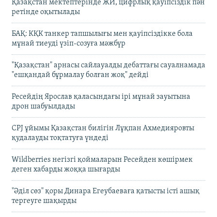
Қазақстан мектептерінде ЖИ, цифрлық қауіпсіздік пән
ретінде оқытылады
БАҚ: КҚК танкер тапшылығы мен қауіпсіздікке бола
мұнай тиеуді үзіп-созуға мәжбүр
"Қазақстан" арнасы сайлауалды дебаттағы сауалнамада
"ешқандай бұрмалау болған жоқ" дейді
Ресейдің Ярослав қаласындағы ірі мұнай зауытына
дрон шабуылдады
CPJ ұйымы Қазақстан билігін Лұқпан Ахмедияровты
қудалауды тоқтатуға үндеді
Wildberries негізгі қоймаларын Ресейден көшірмек
деген хабарды жоққа шығарды
"Әділ сөз" қоры Динара Егеубаеваға қатысты істі ашық
тергеуге шақырды