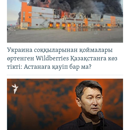
Украина соққыларынан қоймалары
өртенген Wildberries Қазақстанға көз
тікті: Астанаға қауіп бар ма?