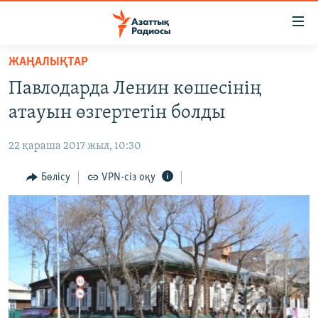
Accessibility
links
Skip
ЖАҢАЛЫҚТАР
to
ЖАҢАЛЫҚТАР
Павлодарда Ленин көшесінің
main
САЯСАТ
content
атауын өзгертетін болды
AZATTYQTV
Skip
to
22 қараша 2017 жыл, 10:30
ҚАҢТАР ОҚИҒАСЫ
main
АДАМ ҚҰҚЫҚТАРЫ
Бөлісу
VPN-сіз оқу
Navigation
Skip
ӘЛЕУМЕТ
to
ӘЛЕМ
Search
АРНАЙЫ ЖОБАЛАР
Русский