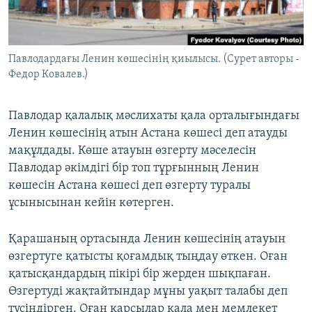
ЖАЗЫЛЫҢЫЗ
Павлодардағы Ленин көшесінің қиылысы. (Сурет авторы -
Федор Ковалев.)
Басқа тілдерде
Павлодар қалалық мәслихаты қала орталығындағы
Ленин көшесінің атын Астана көшесі деп атауды
мақұлдады. Көше атауын өзгерту мәселесін
Павлодар әкімдігі бір топ тұрғынның Ленин
көшесін Астана көшесі деп өзгерту туралы
ұсынысынан кейін көтерген.
Қарашаның ортасында Ленин көшесінің атауын
өзгертуге қатысты қоғамдық тыңдау өткен. Оған
қатысқандардың пікірі бір жерден шықпаған.
Өзгертуді жақтайтындар мұны уақыт талабы деп
түсіндірген. Оған қарсылар қала мен мемлекет