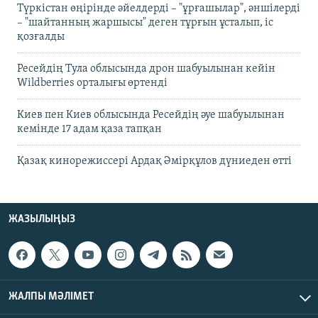
Түркістан өңірінде әйелдерді – "ұрғашылар", әншілерді
– "шайтанның жаршысы" деген тұрғын ұсталып, іс
қозғалды
Ресейдің Тула облысында дрон шабуылынан кейін
Wildberries орталығы өртенді
Киев пен Киев облысында Ресейдің әуе шабуылынан
кемінде 17 адам қаза тапқан
Қазақ кинорежиссері Ардақ Әмірқұлов дүниеден өтті
ЖАЗЫЛЫҢЫЗ
ЖАЛПЫ МӘЛІМЕТ