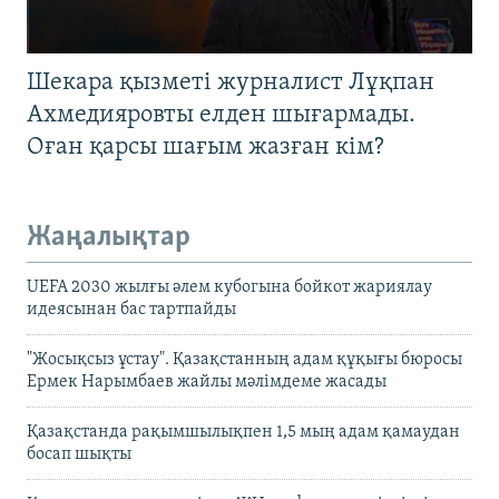
Шекара қызметі журналист Лұқпан
Ахмедияровты елден шығармады.
Оған қарсы шағым жазған кім?
Жаңалықтар
UEFA 2030 жылғы әлем кубогына бойкот жариялау
идеясынан бас тартпайды
"Жосықсыз ұстау". Қазақстанның адам құқығы бюросы
Ермек Нарымбаев жайлы мәлімдеме жасады
Қазақстанда рақымшылықпен 1,5 мың адам қамаудан
босап шықты