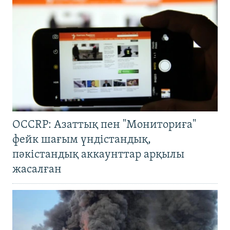
OCCRP: Азаттық пен "Мониториға"
фейк шағым үндістандық,
пәкістандық аккаунттар арқылы
жасалған