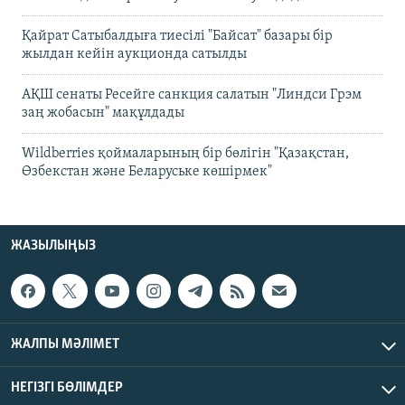
Қайрат Сатыбалдыға тиесілі "Байсат" базары бір
жылдан кейін аукционда сатылды
АҚШ сенаты Ресейге санкция салатын "Линдси Грэм
заң жобасын" мақұлдады
Wildberries қоймаларының бір бөлігін "Қазақстан,
Өзбекстан және Беларуське көшірмек"
ЖАЗЫЛЫҢЫЗ
ЖАЛПЫ МӘЛІМЕТ
НЕГІЗГІ БӨЛІМДЕР