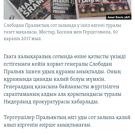
ЖАЗЫЛЫҢЫЗ
Слободан Праляктың сот залында у ішіп өлгені туралы
газет мақаласы. Мостар, Босния мен Герцеговина, 30
Басқа тілдерде
қараша 2017 жыл.
Гаага халықаралық сотында өзіне қатысты үкімді
естігеннен кейін хорват генералы Слободан
Пральяк ішкен удың құрамы анықталды. Оның
құрамында цианды калий болуы мүмкін.
Генералдың қазасына байланысты жүргізілген
сараптаманың алдын ала қорытындысы туралы
Нидерланд прокуратурасы хабарлады.
Тергеушілер Пральяктың әлгі уды сот залына қалай
алып кіргенін әзірше анықтамаған.