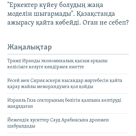
"Еркектер күйеу болудың жаңа
моделін шығармады". Қазақстанда
ажырасу қайта көбейді. Оған не себеп?
Жаңалықтар
Трамп Иранды экономикалық қысым арқылы
келісімге келуге көндірмек ниетте
Ресей мен Сирия әскери нысандар мәртебесін қайта
қарау жайлы меморандумға қол қойды
Израиль Газа секторының бөлігін қалпына келтіруді
мақұлдаған
Йемендік хуситтер Сауд Арабиясына дронмен
шабуылдады