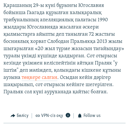
Қарашаның 29-ы күні бұрынғы Югославия
бойынша Гаагада құрылған халықаралық
трибуналының апелляциялық палатасы 1990
жылдары Югославияда жасалған әскери
қылмыстарға айыпты деп танылған 72 жастағы
босниялық хорват Слободан Пральякқа 2013 жылы
шығарылған «20 жыл түрме жазасын тағайындау»
туралы үкімді күшінде қалдырған. Сот отырысы
кезінде үкіммен келіспейтінін айтқан Праляк "у
іштім" деп мәлімдеп, қолындағы кішкене құтыны
аузына
төңкере салған
. Осыдан кейін дәрігер
шақырылып, сот отырысы кейінге шегерілген.
Пральяк сол күні ауруханада қайтыс болған.
Бөлісу
VPN-сіз оқу
Follow us