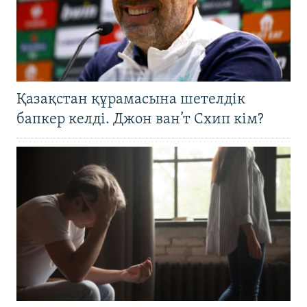
Қазақстан құрамасына шетелдік
бапкер келді. Джон ван’т Схип кім?