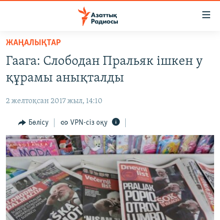
Accessibility
links
Skip
ЖАҢАЛЫҚТАР
to
ЖАҢАЛЫҚТАР
Гаага: Слободан Пральяк ішкен у
main
САЯСАТ
content
құрамы анықталды
AZATTYQTV
Skip
to
2 желтоқсан 2017 жыл, 14:10
ҚАҢТАР ОҚИҒАСЫ
main
АДАМ ҚҰҚЫҚТАРЫ
Бөлісу
VPN-сіз оқу
Navigation
Skip
ӘЛЕУМЕТ
to
ӘЛЕМ
Search
АРНАЙЫ ЖОБАЛАР
Русский