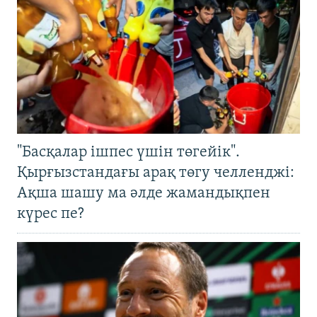
"Басқалар ішпес үшін төгейік".
Қырғызстандағы арақ төгу челленджі:
Ақша шашу ма әлде жамандықпен
күрес пе?