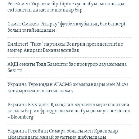
Ресей мен Украина бір-біріне әуе шабуылын жасады:
екі жақтан да қаза тапқандар бар
Самат Смақов "Атырау" футбол клубының бас бапкері
болып тағайындалды
Биліктегі "Тиса" партиясы Венгрия президенттігіне
заңгер Андраш Баканы ұсынбақ
АҚШ сенаты Тодд Бланшты бас прокурор лауазымына
бекітті
Украина Түркиядан ATACMS зымырандары мен M270
қондырғыларын сатып алмақ
Украина КҚК-дағы Қазақстан мұнайының экспортына
қатысы бар инфрақұрылымға шабуылдамауға келіскен
– Bloomberg
Украина Ресейдің Самара облысы мен Краснодар
аймағындағы мұнай зауытына шабуылдады