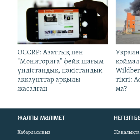
OCCRP: Азаттық пен
Украин
"Мониториға" фейк шағым
қоймал
үндістандық, пәкістандық
Wildber
аккаунттар арқылы
тікті: 
жасалған
ма?
ЖАЛПЫ МӘЛІМЕТ
НЕГІЗГІ 
Хабарласыңыз
Жаңалықта