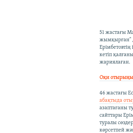
51 жастағы М
жымқырған" д
Ерімбетовтің
кетіп қалған
жариялаған.
Оқи отырыңыз
46 жастағы Е
абақтыда оты
азаптағаны т
сайттары Ері
туралы сөзде
көрсетпей жә