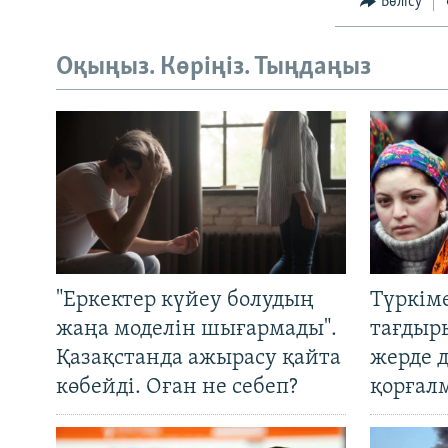
Бөлісу
Оқыңыз. Көріңіз. Тыңдаңыз
"Еркектер күйеу болудың
Түркім
жаңа моделін шығармады".
тағдыры
Қазақстанда ажырасу қайта
жерде 
көбейді. Оған не себеп?
қорғал