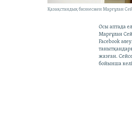
Қазақстандық бизнесмен Марғұлан Сей
Осы аптада е
Марғұлан Сей
Facebook әле
танытқандарғ
жазған. Сейс
бойынша келі