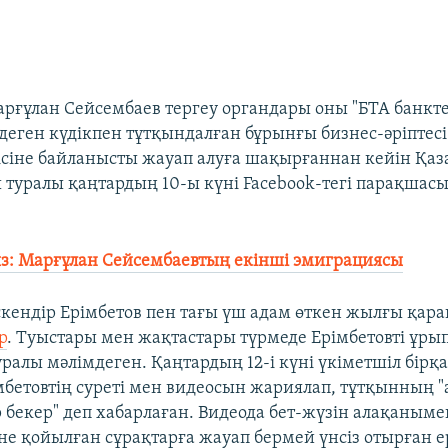
арғұлан Сейсембаев тергеу органдары оны "БТА банк
еген күдікпен тұтқындалған бұрынғы бизнес-әріптесі
 ісіне байланысты жауап алуға шақырғаннан кейін Қа
ы туралы қаңтардың 10-ы күні Facebook-тегі парақшас
: Марғұлан Сейсембаевтың екінші эмиграциясы
скендір Ерімбетов пен тағы үш адам өткен жылғы қара
р
. Туыстары мен жақтастары түрмеде Ерімбетовті ұры
уралы мәлімдеген. Қаңтардың 12-і күні үкіметшіл бірқ
мбетовтің суреті мен видеосын жариялап, тұтқынның 
р бекер" деп хабарлаған. Видеода бет-жүзін алақаным
не қойылған сұрақтарға жауап бермей үнсіз отырған е