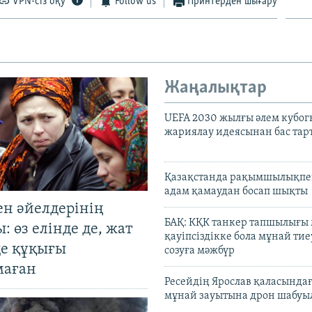
VPN-сіз оқу
Follow us
Принтерден шығару
Жаңалықтар
UEFA 2030 жылғы әлем кубог
жариялау идеясынан бас та
Қазақстанда рақымшылықпен
адам қамаудан босап шықты
ен әйелдерінің
БАҚ: КҚК танкер тапшылығы
: өз елінде де, жат
қауіпсіздікке бола мұнай тиеу
де құқығы
созуға мәжбүр
маған
Ресейдің Ярослав қаласындағ
мұнай зауытына дрон шабуы