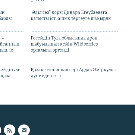
рын
"Әділ сөз" қоры Динара Егеубаеваға
барды
қатысты істі ашық тергеуге шақырды
 –
Ресейдің Тула облысында дрон
шайтанның
шабуылынан кейін Wildberries
ып, іс
орталығы өртенді
ейдің әуе
Қазақ кинорежиссері Ардақ Әмірқұлов
 қаза
дүниеден өтті