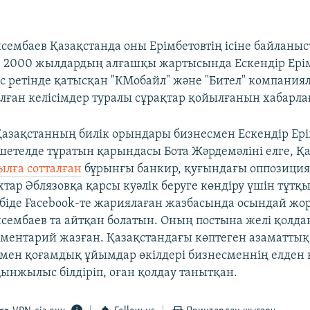
сембаев Қазақстанда оны Ерімбетовтің ісіне байланыс
2000 жылдардың алғашқы жартысында Ескендір Ерім
ес ретінде қатысқан "КМобайл" және "Бител" компани
лған келісімдер туралы сұрақтар қойылғанын хабарла
азақстанның билік орындары бизнесмен Ескендір Ері
е шетелде тұратын қарындасы Бота Жәрдемәліні елге, Қ
ылға сотталған
бұрынғы банкир, қуғындағы оппозици
хтар Әблязовқа қарсы куәлік беруге көндіру үшін тұтқ
енбіде Facebook-те жариялаған жазбасында осындай ж
сембаев та айтқан болатын. Оның постына желі қол
ментарий жазған. Қазақстандағы көптеген азаматтық 
мен қоғамдық ұйымдар өкілдері бизнесменнің елден 
ынжылыс білдіріп, оған қолдау танытқан.