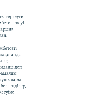
ты тергеуге
бетов екеуі
яларына
ған.
мбетовті
азақстанда
ялық
ындады деп
орамалды
данушылары
белсенділер,
кетуіне