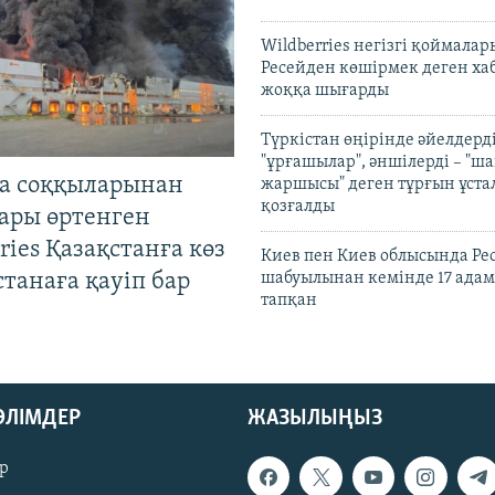
Wildberries негізгі қоймала
Ресейден көшірмек деген ха
жоққа шығарды
Түркістан өңірінде әйелдерді
"ұрғашылар", әншілерді – "
а соққыларынан
жаршысы" деген тұрғын ұстал
қозғалды
ары өртенген
ries Қазақстанға көз
Киев пен Киев облысында Рес
Астанаға қауіп бар
шабуылынан кемінде 17 адам
тапқан
БӨЛІМДЕР
ЖАЗЫЛЫҢЫЗ
р