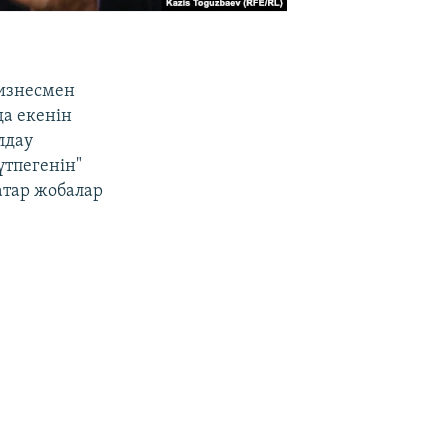
бизнесмен
а екенін
лдау
үтпегенін"
атар жобалар