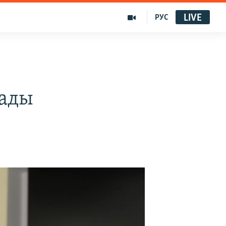
LIVE
РУС
лады