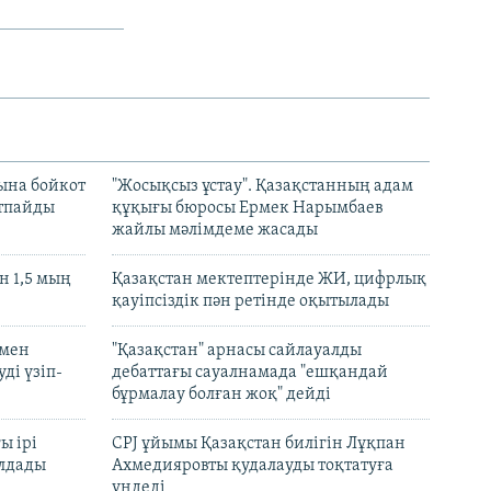
ына бойкот
"Жосықсыз ұстау". Қазақстанның адам
ртпайды
құқығы бюросы Ермек Нарымбаев
жайлы мәлімдеме жасады
 1,5 мың
Қазақстан мектептерінде ЖИ, цифрлық
қауіпсіздік пән ретінде оқытылады
 мен
"Қазақстан" арнасы сайлауалды
ді үзіп-
дебаттағы сауалнамада "ешқандай
бұрмалау болған жоқ" дейді
ы ірі
CPJ ұйымы Қазақстан билігін Лұқпан
лдады
Ахмедияровты қудалауды тоқтатуға
үндеді