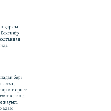
тен қаржы
 Ескендір
зақстаннан
ында
шадан бері
п-соғып,
атар интернет
"азапталғаны
ен жауып,
р адам