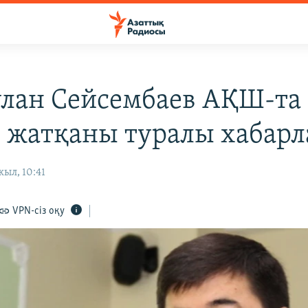
лан Сейсембаев АҚШ-та
 жатқаны туралы хабар
жыл, 10:41
VPN-сіз оқу