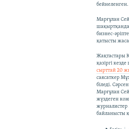
бейнеленген.
Марғұлан Сей
шақыртқанда 
бизнес-әріпт
қатысты жаса
Жақтастары Қ
қазіргі кезд
сырттай 20 ж
саясаткер Мұ
біледі. Сәрс
Марғұлан Сей
жүздеген ком
журналистер 
байланысты қ