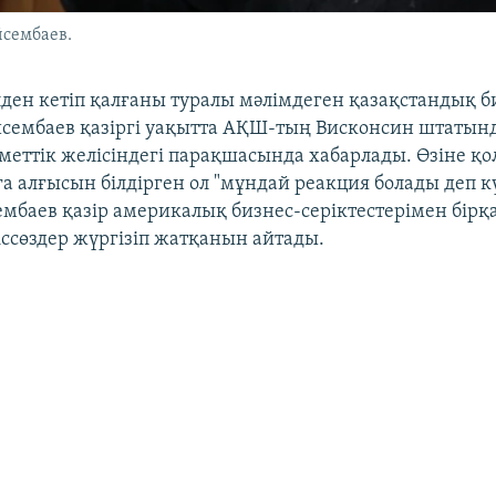
сембаев.
лден кетіп қалғаны туралы мәлімдеген қазақстандық 
сембаев қазіргі уақытта АҚШ-тың Висконсин штатынд
уметтік желісіндегі парақшасында хабарлады. Өзіне қо
а алғысын білдірген ол "мұндай реакция болады деп к
ембаев қазір америкалық бизнес-серіктестерімен бірқ
ссөздер жүргізіп жатқанын айтады.