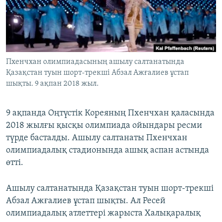
ЖАЗЫЛЫҢЫЗ
Басқа тілдерде
Пхенчхан олимпиадасының ашылу салтанатында
Қазақстан туын шорт-трекші Абзал Ажғалиев ұстап
шықты. 9 ақпан 2018 жыл.
9 ақпанда Оңтүстік Кореяның Пхенчхан қаласында
2018 жылғы қысқы олимпиада ойындары ресми
түрде басталды. Ашылу салтанаты Пхенчхан
олимпиадалық стадионында ашық аспан астында
өтті.
Ашылу салтанатында Қазақстан туын шорт-трекші
Абзал Ажғалиев ұстап шықты. Ал Ресей
олимпиадалық атлеттері жарыста Халықаралық