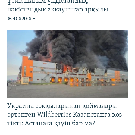
фейк шағым үндістандық,
пәкістандық аккаунттар арқылы
жасалған
Украина соққыларынан қоймалары
өртенген Wildberries Қазақстанға көз
тікті: Астанаға қауіп бар ма?