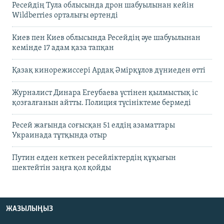
Ресейдің Тула облысында дрон шабуылынан кейін
Wildberries орталығы өртенді
Киев пен Киев облысында Ресейдің әуе шабуылынан
кемінде 17 адам қаза тапқан
Қазақ кинорежиссері Ардақ Әмірқұлов дүниеден өтті
Журналист Динара Егеубаева үстінен қылмыстық іс
қозғалғанын айтты. Полиция түсініктеме бермеді
Ресей жағында соғысқан 51 елдің азаматтары
Украинада тұтқында отыр
Путин елден кеткен ресейліктердің құқығын
шектейтін заңға қол қойды
ЖАЗЫЛЫҢЫЗ