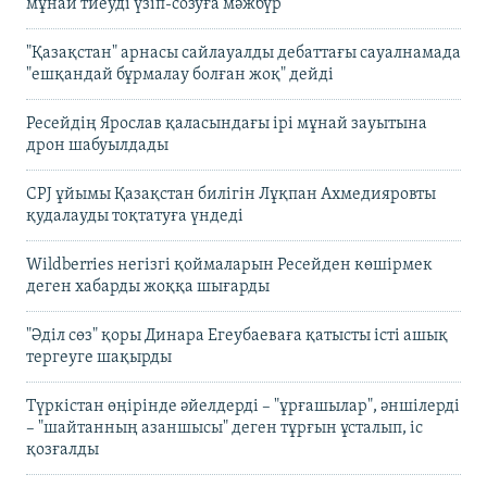
мұнай тиеуді үзіп-созуға мәжбүр
"Қазақстан" арнасы сайлауалды дебаттағы сауалнамада
"ешқандай бұрмалау болған жоқ" дейді
Ресейдің Ярослав қаласындағы ірі мұнай зауытына
дрон шабуылдады
CPJ ұйымы Қазақстан билігін Лұқпан Ахмедияровты
қудалауды тоқтатуға үндеді
Wildberries негізгі қоймаларын Ресейден көшірмек
деген хабарды жоққа шығарды
"Әділ сөз" қоры Динара Егеубаеваға қатысты істі ашық
тергеуге шақырды
Түркістан өңірінде әйелдерді – "ұрғашылар", әншілерді
– "шайтанның азаншысы" деген тұрғын ұсталып, іс
қозғалды