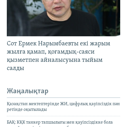
Сот Ермек Нарымбаевты екі жарым
жылға қамап, қоғамдық-саяси
қызметпен айналысуына тыйым
салды
Жаңалықтар
Қазақстан мектептерінде ЖИ, цифрлық қауіпсіздік пән
ретінде оқытылады
БАҚ: КҚК танкер тапшылығы мен қауіпсіздікке бола