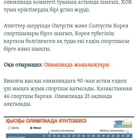
олимпиада комитеті туының астында шығып, ХОК
туын еріктілердің бірі ұстап жүрді.
Атлеттер шеруінде Оңтүстік және Солтүстік Корея
спортшылары бірге шығып, Корея түбегінің
картасы белгіленген ақ туды екі елдің спортшысы
бірге алып шықты.
Оқи отырыңыз:
Олимпиада жаңалықтары
Биылғы қысқы олимпиадаға 90-нан астам елден
үш мыңға жуық спортшы қатысады. Қазақстаннан
46 спортшы барған. Олимпиада 25 ақпанда
аяқталады.