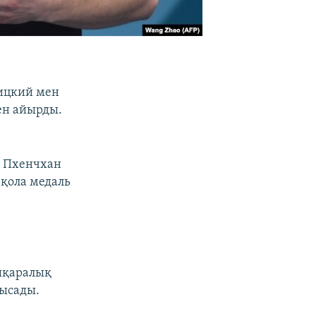
ницкий мен
ен айырды.
е Пхенчхан
қола медаль
ықаралық
лысады.