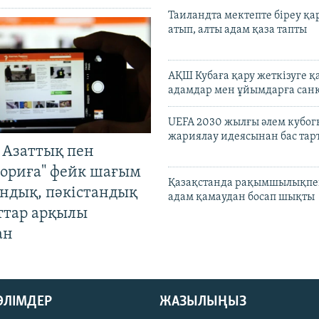
Таиландта мектепте біреу қа
атып, алты адам қаза тапты
АҚШ Кубаға қару жеткізуге қ
адамдар мен ұйымдарға сан
UEFA 2030 жылғы әлем кубог
жариялау идеясынан бас та
 Азаттық пен
ориға" фейк шағым
Қазақстанда рақымшылықпен
андық, пәкістандық
адам қамаудан босап шықты
ттар арқылы
ан
БӨЛІМДЕР
ЖАЗЫЛЫҢЫЗ