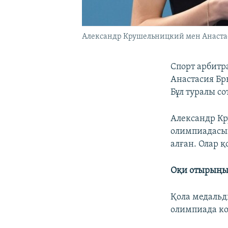
Александр Крушельницкий мен Анастас
Спорт арбитр
Анастасия Бр
Бұл туралы с
Александр Кр
олимпиадасын
алған. Олар 
Оқи отырыңы
Қола медальд
олимпиада ко