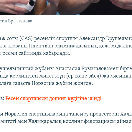
ия Брызгалова.
аж соты (СAS) ресейлік спортшы Александр Крушель
ызгалованы Пхенчхан олимпиадасының қола медалін
от ресми сайтында хабарлады.
ушельницкий жұбайы Анастасия Брызгаловамен бірг
да керлингтен микст жұп (ер және әйел) жарысында 
қолаға таласта Норвегия жұбын жеңген.
з:
Ресей спортшысы допинг күдігіне ілінді
ы Норвегия спортшыларына тапсыру процестерін Хал
митеті мен Халықаралық керлинг федерациясы айна