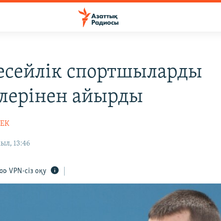
есейлік спортшыларды
лерінен айырды
БЕК
ыл, 13:46
VPN-сіз оқу