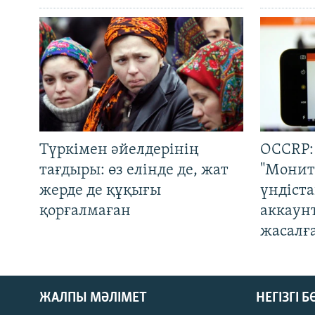
Түркімен әйелдерінің
OCCRP:
тағдыры: өз елінде де, жат
"Монит
жерде де құқығы
үндіст
қорғалмаған
аккаун
жасалғ
ЖАЛПЫ МӘЛІМЕТ
НЕГІЗГІ 