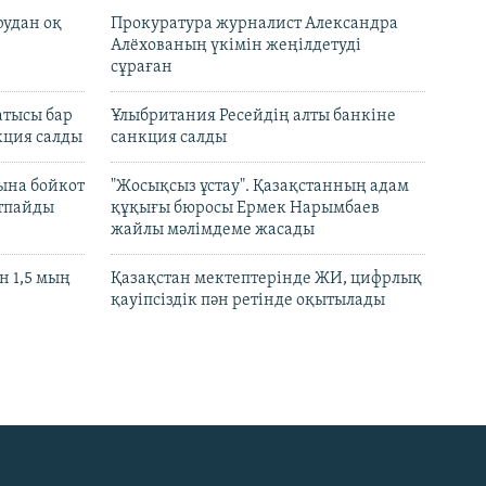
рудан оқ
Прокуратура журналист Александра
Алёхованың үкімін жеңілдетуді
сұраған
атысы бар
Ұлыбритания Ресейдің алты банкіне
кция салды
санкция салды
ына бойкот
"Жосықсыз ұстау". Қазақстанның адам
ртпайды
құқығы бюросы Ермек Нарымбаев
жайлы мәлімдеме жасады
 1,5 мың
Қазақстан мектептерінде ЖИ, цифрлық
қауіпсіздік пән ретінде оқытылады