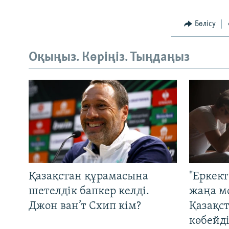
Бөлісу
Оқыңыз. Көріңіз. Тыңдаңыз
Қазақстан құрамасына
"Еркек
шетелдік бапкер келді.
жаңа м
Джон ван’т Схип кім?
Қазақс
көбейді