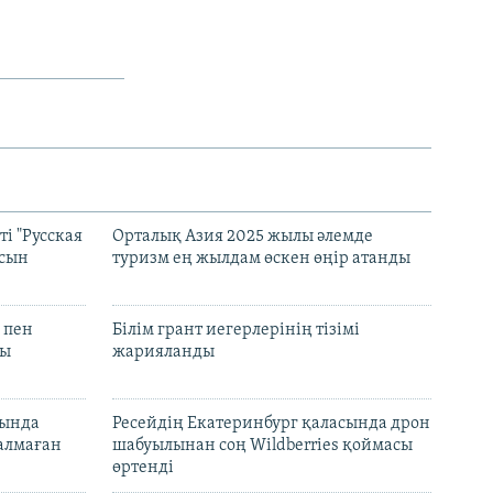
і "Русская
Орталық Азия 2025 жылы әлемде
асын
туризм ең жылдам өскен өңір атанды
 пен
Білім грант иегерлерінің тізімі
лы
жарияланды
нында
Ресейдің Екатеринбург қаласында дрон
талмаған
шабуылынан соң Wildberries қоймасы
өртенді