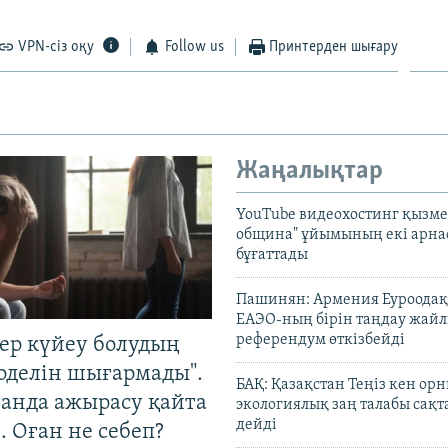
VPN-сіз оқу
Follow us
Принтерден шығару
Жаңалықтар
YouTube видеохостинг қызмет
община" ұйымының екі арн
бұғаттады
Пашинян: Армения Еуроодақ
ЕАЭО-ның бірін таңдау жай
референдум өткізбейді
тер күйеу болудың
оделін шығармады".
БАҚ: Қазақстан Теңіз кен ор
танда ажырасу қайта
экологиялық заң талабы сақ
дейді
. Оған не себеп?