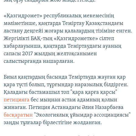
заң бұзу салдарын жою міндеттеледі.
«Қазгидромет» республикалық мекемесінің
мәліметінше, қаңтарда Теміртау Қазақстандағы
ластану деңгейі жоғары қалалардың тізіміне енген.
Жергілікті БАҚ-тың «Қазгидрометке» сілтеп
хабарлауынша, қаңтарда Теміртаудағы ауаның
сапасы 2017 жылдың желтоқсанымен
салыстырғанда нашарлаған.
Биыл қаңтардың басында Теміртауда жауған қар
қара түсті болып, тұрғындар наразылық білдірген.
Қаладағы бастамашыл топ "қара қарға қарсы"
петицияға
бес мыңнан астам адамның қолын
жинаған. Петиция Астанадағы Әлия Назарбаева
басқаратын
"Экологиялық ұйымдар ассоциациясы"
заңды тұлғалар бірлестігіне жолданған.