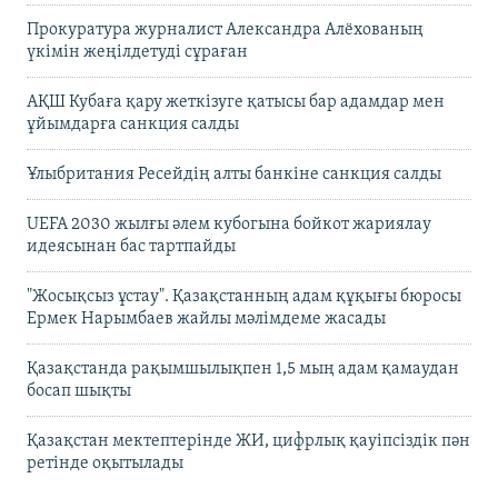
Прокуратура журналист Александра Алёхованың
үкімін жеңілдетуді сұраған
АҚШ Кубаға қару жеткізуге қатысы бар адамдар мен
ұйымдарға санкция салды
Ұлыбритания Ресейдің алты банкіне санкция салды
UEFA 2030 жылғы әлем кубогына бойкот жариялау
идеясынан бас тартпайды
"Жосықсыз ұстау". Қазақстанның адам құқығы бюросы
Ермек Нарымбаев жайлы мәлімдеме жасады
Қазақстанда рақымшылықпен 1,5 мың адам қамаудан
босап шықты
Қазақстан мектептерінде ЖИ, цифрлық қауіпсіздік пән
ретінде оқытылады