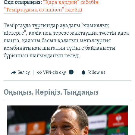
Оқи отырыңыз:
“Қара қардың” себебін
“Теміртаудың өз ішінен" іздейді
Теміртауда тұрғындар ауадағы "химиялық
иістерге", көлік пен терезе жақтауына түсетін қара
шаңға, қаланы басып қалатын металлургия
комбинатынан шығатын түтінге байланысты
бұрыннан шағымданып келеді.
Бөлісу
VPN-сіз оқу
Follow us
Оқыңыз. Көріңіз. Тыңдаңыз