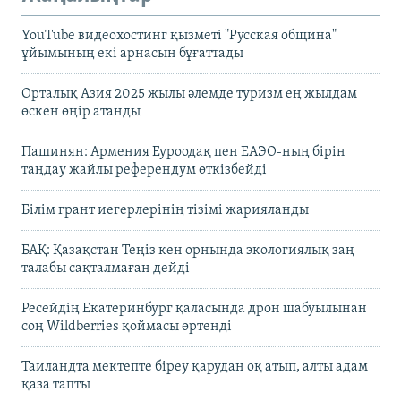
YouTube видеохостинг қызметі "Русская община"
ұйымының екі арнасын бұғаттады
Орталық Азия 2025 жылы әлемде туризм ең жылдам
өскен өңір атанды
Пашинян: Армения Еуроодақ пен ЕАЭО-ның бірін
таңдау жайлы референдум өткізбейді
Білім грант иегерлерінің тізімі жарияланды
БАҚ: Қазақстан Теңіз кен орнында экологиялық заң
талабы сақталмаған дейді
Ресейдің Екатеринбург қаласында дрон шабуылынан
соң Wildberries қоймасы өртенді
Таиландта мектепте біреу қарудан оқ атып, алты адам
қаза тапты