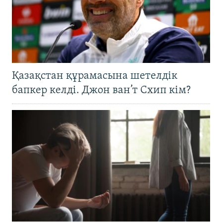
Қазақстан құрамасына шетелдік
бапкер келді. Джон ван’т Схип кім?