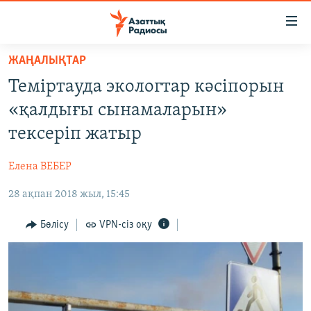
Accessibility
links
Skip
ЖАҢАЛЫҚТАР
to
ЖАҢАЛЫҚТАР
Теміртауда экологтар кәсіпорын
main
САЯСАТ
content
«қалдығы сынамаларын»
AZATTYQTV
Skip
тексеріп жатыр
to
ҚАҢТАР ОҚИҒАСЫ
main
Елена ВЕБЕР
АДАМ ҚҰҚЫҚТАРЫ
Navigation
Skip
28 ақпан 2018 жыл, 15:45
ӘЛЕУМЕТ
to
ӘЛЕМ
Бөлісу
VPN-сіз оқу
Search
АРНАЙЫ ЖОБАЛАР
Русский