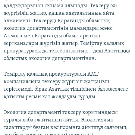
қалдықтарынан сынама алынады. Тексеру әлі
жүргізіліп жатыр, қашан аяқталатынын айта
алмаймын. Тексеруді Қарағанды облыстық
экология департаментінің мамандары және
Ақмола мен Қарағанды облыстарының
зертханалары жүргізіп жатыр. Теміртау қалалық
прокуратурасы да тексеріп жатыр, - деді Азаттыққа
облыстық экология департаментінен.
Теміртау қалалық прокуратурасы АМТ
компаниясына тексеру жүргізіп жатқанын
терістемеді, бірақ Азаттық тілшісінен бұл мәселеге
қатысты ресми хат жолдауды сұрады.
Экология департаменті тексеру қорытындысы
туралы хабарлайтынын айтты. Экологиялық
талаптарды бұзған кәсіпорынға айыппұл салынып,