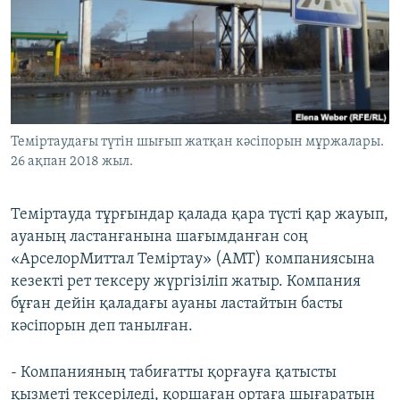
ЖАЗЫЛЫҢЫЗ
Басқа тілдерде
Теміртаудағы түтін шығып жатқан кәсіпорын мұржалары.
26 ақпан 2018 жыл.
Теміртауда тұрғындар қалада қара түсті қар жауып,
ауаның ластанғанына шағымданған соң
«АрселорМиттал Теміртау» (АМТ) компаниясына
кезекті рет тексеру жүргізіліп жатыр. Компания
бұған дейін қаладағы ауаны ластайтын басты
кәсіпорын деп танылған.
- Компанияның табиғатты қорғауға қатысты
қызметі тексеріледі, қоршаған ортаға шығаратын