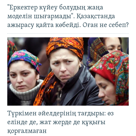
"Еркектер күйеу болудың жаңа
моделін шығармады". Қазақстанда
ажырасу қайта көбейді. Оған не себеп?
Түркімен әйелдерінің тағдыры: өз
елінде де, жат жерде де құқығы
қорғалмаған