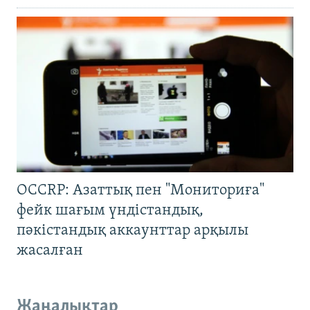
OCCRP: Азаттық пен "Мониториға"
фейк шағым үндістандық,
пәкістандық аккаунттар арқылы
жасалған
Жаңалықтар