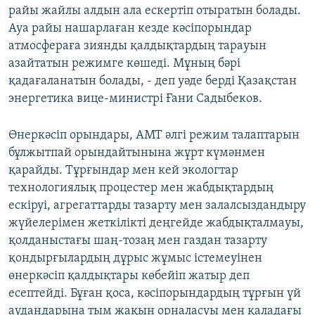
райы жайлы алдын ала ескертіп отыратын болады.
Ауа райы нашарлаған кезде кәсіпорындар
атмосфераға зиянды қалдықтардың тарауын
азайтатын режимге көшеді. Мұның бәрі
қадағаланатын болады, - деп уәде берді Қазақстан
энергетика вице-министрі Ғани Садыбеков.
Өнеркәсіп орындары, АМТ әлгі режим талаптарын
бұлжытпай орындайтынына жұрт күмәнмен
қарайды. Тұрғындар мен кей экологтар
технологиялық процестер мен жабдықтардың
ескіруі, агрегаттарды тазарту мен залалсыздандыру
жүйелерімен жеткілікті деңгейде жабдықталмауы,
қолданыстағы шаң-тозаң мен газдан тазарту
қондырғылардың дұрыс жұмыс істемеуінен
өнеркәсіп қалдықтары көбейіп жатыр деп
есептейді. Бұған қоса, кәсіпорындардың тұрғын үй
аудандарына тым жақын орналасуы мен қаладағы