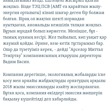
анықтағымыз келді. Ештеңені жасырып қалған
жоқпыз. Бізде ТЭЦ ПСВ (АМТ-ға қарайтын жылу-
энергия орталығы) кінәлі шығар деген бір болжам
болған. Бірақ ол жақтан шекті нормадан
ауытқыған, аномальды кемшілік тапқан жоқпыз.
Бұрын мұндай болып көрмеген. Меніңше, бұл -
тымық ауаның кесірі. Жел тыйылып, көп уақыт қар
жаумай қойды. Әрине, кем-кетік тұстарымыз бар.
Олар да түзетуіміз керек, - дейді "Арселор Миттал
Теміртау" компаниясының атқарушы директоры
Вадим Басин.
Компания дерегінше, экологиялық жобаларды іске
қосу мен арнайы жабдықтарды орнатудың арқылы
2018 жылы эмиссияларды азайту жоспарланған.
Бұған қоса, компания өкілдері эмиссия мөлшерін
бақылау күшейтілді деп хабарлайды.