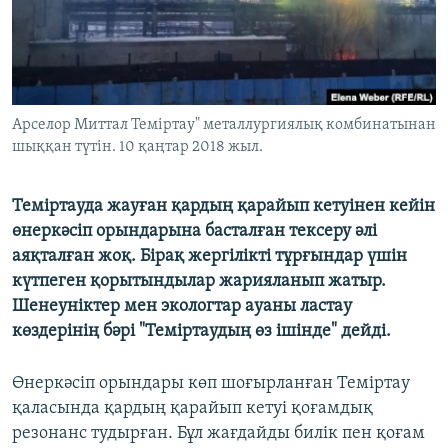
ЖАЗЫЛЫҢЫЗ
Басқа тілдерде
Арселор Миттал Теміртау" металлургиялық комбинатынан
шыққан түтін. 10 қаңтар 2018 жыл.
Теміртауда жауған қардың қарайып кетуінен кейін
өнеркәсіп орындарына басталған тексеру әлі
аяқталған жоқ. Бірақ жергілікті тұрғындар үшін
күтпеген қорытындылар жарияланып жатыр.
Шенеуніктер мен экологтар ауаны ластау
көздерінің бәрі "Теміртаудың өз ішінде" дейді.
Өнеркәсіп орындары көп шоғырланған Теміртау
қаласында қардың қарайып кетуі қоғамдық
резонанс тудырған. Бұл жағдайды билік пен қоғам