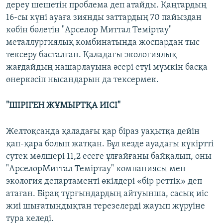
дереу шешетін проблема деп атайды. Қаңтардың
16-сы күні ауаға зиянды заттардың 70 пайыздан
көбін бөлетін "Арселор Миттал Теміртау"
металлургиялық комбинатында жоспардан тыс
тексеру басталған. Қаладағы экологиялық
жағдайдың нашарлауына әсері етуі мүмкін басқа
өнеркәсіп нысандарын да тексермек.
"ШІРІГЕН ЖҰМЫРТҚА ИІСІ"
Желтоқсанда қаладағы қар біраз уақытқа дейін
қап-қара болып жатқан. Бұл кезде ауадағы күкіртті
сутек мөлшері 11,2 есеге ұлғайғаны байқалып, оны
"АрселорМиттал Теміртау" компаниясы мен
экология департаменті өкілдері «бір реттік» деп
атаған. Бірақ тұрғындардың айтуынша, сасық иіс
жиі шығатындықтан терезелерді жауып жүруіне
тура келеді.