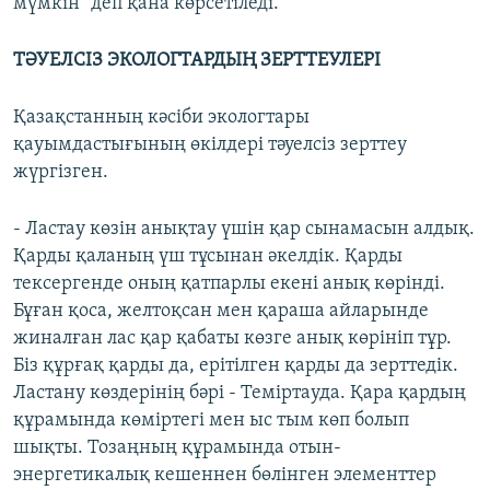
мүмкін" деп қана көрсетіледі.
ТӘУЕЛСІЗ ЭКОЛОГТАРДЫҢ ЗЕРТТЕУЛЕРІ
Қазақстанның кәсіби экологтары
қауымдастығының өкілдері тәуелсіз зерттеу
жүргізген.
- Ластау көзін анықтау үшін қар сынамасын алдық.
Қарды қаланың үш тұсынан әкелдік. Қарды
тексергенде оның қатпарлы екені анық көрінді.
Бұған қоса, желтоқсан мен қараша айларынде
жиналған лас қар қабаты көзге анық көрініп тұр.
Біз құрғақ қарды да, ерітілген қарды да зерттедік.
Ластану көздерінің бәрі - Теміртауда. Қара қардың
құрамында көміртегі мен ыс тым көп болып
шықты. Тозаңның құрамында отын-
энергетикалық кешеннен бөлінген элементтер