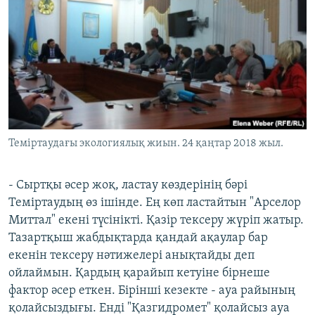
Теміртаудағы экологиялық жиын. 24 қаңтар 2018 жыл.
- Сыртқы әсер жоқ, ластау көздерінің бәрі
Теміртаудың өз ішінде. Ең көп ластайтын "Арселор
Миттал" екені түсінікті. Қазір тексеру жүріп жатыр.
Тазартқыш жабдықтарда қандай ақаулар бар
екенін тексеру нәтижелері анықтайды деп
ойлаймын. Қардың қарайып кетуіне бірнеше
фактор әсер еткен. Бірінші кезекте - ауа райының
қолайсыздығы. Енді "Қазгидромет" қолайсыз ауа