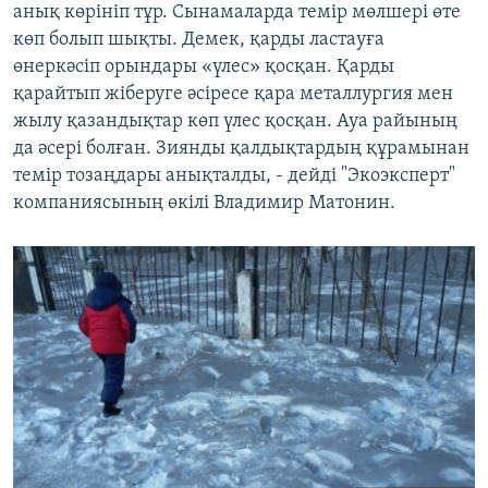
анық көрініп тұр. Сынамаларда темір мөлшері өте
көп болып шықты. Демек, қарды ластауға
өнеркәсіп орындары «үлес» қосқан. Қарды
қарайтып жіберуге әсіресе қара металлургия мен
жылу қазандықтар көп үлес қосқан. Ауа райының
да әсері болған. Зиянды қалдықтардың құрамынан
темір тозаңдары анықталды, - дейді "Экоэксперт"
компаниясының өкілі Владимир Матонин.