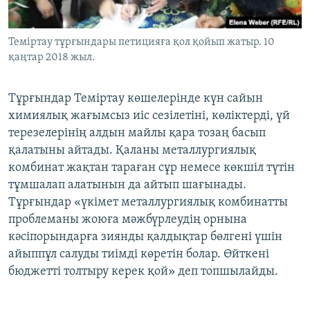
Теміртау тұрғындары петицияға қол қойып жатыр. 10
қаңтар 2018 жыл.
​Тұрғындар Теміртау көшелерінде күн сайын
химиялық жағымсыз иіс сезілетіні, көліктерді, үй
терезелерінің алдын майлы қара тозаң басып
қалатыны айтады. Қаланы металлургиялық
комбинат жақтан тараған сұр немесе көкшіл түтін
тұмшалап алатынын да айтып шағынады.
Тұрғындар «үкімет металлургиялық комбинатты
проблеманы жоюға мәжбүрлеудің орнына
кәсіпорындарға зиянды қалдықтар бөлгені үшін
айыппұл салуды тиімді көретін болар. Өйткені
бюджетті толтыру керек қой» деп топшылайды.