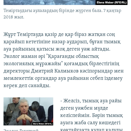
Теміртаудағы аулалардың бірінде жүрген бала. 7 қаңтар
2018 жыл.
Жұрт Теміртауда қазір де қар біраз жатқан соң
қарайып кететініне назар аударып, бұған тымық
ауа райының қатысы жоқ деген уәж айтады.
Эколог маман әрі "Қарағанды облыстық
экологиялық мұражайы" қоғамдық бірлестігінің
директоры Дмитрий Калмыков кәсіпорындар мен
мемлекеттік органдар ауа райынан себеп іздемеу
керек деп санайды.
- Желсіз, тымық ауа райы
деген уәжбен мүлде
келіспеймін. Бәрін тымық
ауаға жаба салу көшедегі
көктайғақта құлап қалуды