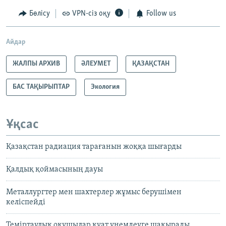
Бөлісу
VPN-сіз оқу
Follow us
Айдар
ЖАЛПЫ АРХИВ
ӘЛЕУМЕТ
ҚАЗАҚСТАН
БАС ТАҚЫРЫПТАР
Экология
Ұқсас
Қазақстан радиация тарағанын жоққа шығарды
Қалдық қоймасының дауы
Металлургтер мен шахтерлер жұмыс берушімен
келіспейді
Теміртаулық оқушылар қуат үнемдеуге шақырады