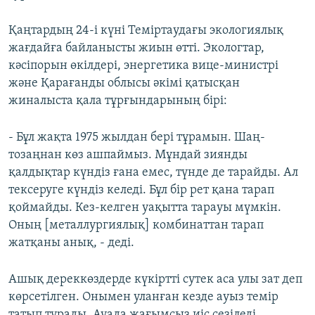
Қаңтардың 24-і күні Теміртаудағы экологиялық
жағдайға байланысты жиын өтті. Экологтар,
кәсіпорын өкілдері, энергетика вице-министрі
және Қарағанды облысы әкімі қатысқан
жиналыста қала тұрғындарының бірі:
- Бұл жақта 1975 жылдан бері тұрамын. Шаң-
тозаңнан көз ашпаймыз. Мұндай зиянды
қалдықтар күндіз ғана емес, түнде де тарайды. Ал
тексеруге күндіз келеді. Бұл бір рет қана тарап
қоймайды. Кез-келген уақытта тарауы мүмкін.
Оның [металлургиялық] комбинаттан тарап
жатқаны анық, - деді.
Ашық дереккөздерде күкіртті сутек аса улы зат деп
көрсетілген. Онымен уланған кезде ауыз темір
татып тұрады. Ауада жағымсыз иіс сезіледі.