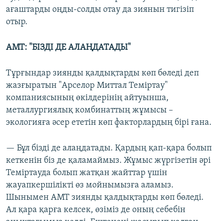
ағаштарды оңды-солды отау да зиянын тигізіп
отыр.
АМТ: "БІЗДІ ДЕ АЛАҢДАТАДЫ"
Тұрғындар зиянды қалдықтарды көп бөледі деп
жазғыратын "Арселор Миттал Теміртау"
компаниясының өкілдерінің айтуынша,
металлургиялық комбинаттың жұмысы –
экологияға әсер ететін көп факторлардың бірі ғана.
— Бұл бізді де алаңдатады. Қардың қап-қара болып
кеткенін біз де қаламаймыз. Жұмыс жүргізетін әрі
Теміртауда болып жатқан жайттар үшін
жауапкершілікті өз мойнымызға аламыз.
Шынымен АМТ зиянды қалдықтарды көп бөледі.
Ал қара қарға келсек, өзіміз де оның себебін