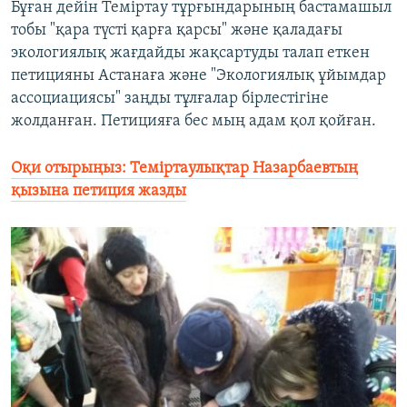
Бұған дейін Теміртау тұрғындарының бастамашыл
тобы "қара түсті қарға қарсы" және қаладағы
экологиялық жағдайды жақсартуды талап еткен
петицияны Астанаға және "Экологиялық ұйымдар
ассоциациясы" заңды тұлғалар бірлестігіне
жолданған. Петицияға бес мың адам қол қойған.
Оқи отырыңыз: Теміртаулықтар Назарбаевтың
қызына петиция жазды