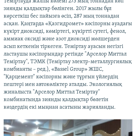
Теміртауда жалпы көлемі 273 мың тоннадан көп
зиянды қалдықтар бөлінген. 2017 жылы бұл
көрсеткіш бес пайызға өсіп, 287 мың тоннадан
асқан. Қаңтарда «Қазгидромет» кәсіпорны ауадағы
күкірт диоксиді, көміртегі, күкіртті сутегі, фенол,
аммиак оксиді және азот диоксиді мөлшерден
асып кеткенін тіркеген. Теміртау ауасын негізгі
ластаушы кәсіпорындар ретінде "Арселор Миттал
Теміртау", ТЭМК (Теміртау электр-металлургиялық
комбианты – ред.), «Bassel Group» ЖШС,
"Қарцемент" кәсіпорны және тұрғын үйлердің
пештері мен автокөліктер аталды. Экологиялық
жиналыста "Арселор Миттал Теміртау"
комбинатында зиянды қалдықтар бөлетін
көздердің екі мыңнан асатыны жарияланды.