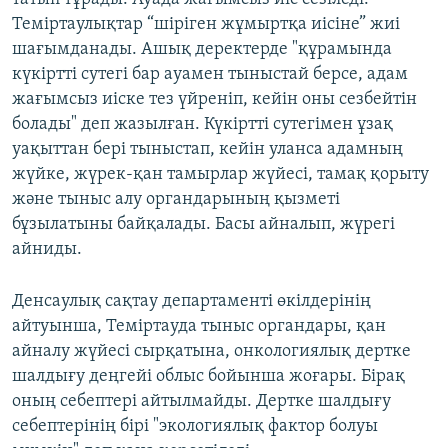
Теміртаулықтар “шіріген жұмыртқа иісіне” жиі
шағымданады. Ашық деректерде "құрамында
күкіртті сутегі бар ауамен тыныстай берсе, адам
жағымсыз иіске тез үйреніп, кейін оны сезбейтін
болады" деп жазылған. Күкіртті сутегімен ұзақ
уақыттан бері тыныстап, кейін уланса адамның
жүйке, жүрек-қан тамырлар жүйесі, тамақ қорыту
және тыныс алу органдарының қызметі
бұзылатыны байқалады. Басы айналып, жүрегі
айниды.
Денсаулық сақтау департаменті өкілдерінің
айтуынша, Теміртауда тыныс органдары, қан
айналу жүйесі сырқатына, онкологиялық дертке
шалдығу деңгейі облыс бойынша жоғары. Бірақ
оның себептері айтылмайды. Дертке шалдығу
себептерінің бірі "экологиялық фактор болуы