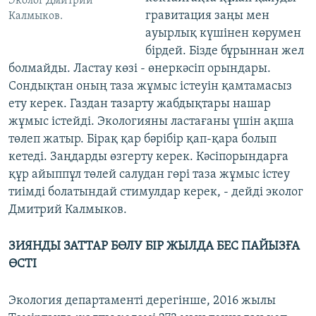
Эколог Дмитрий
гравитация заңы мен
Калмыков.
ауырлық күшінен көрумен
бірдей. Бізде бұрыннан жел
болмайды. Ластау көзі - өнеркәсіп орындары.
Сондықтан оның таза жұмыс істеуін қамтамасыз
ету керек. Газдан тазарту жабдықтары нашар
жұмыс істейді. Экологияны ластағаны үшін ақша
төлеп жатыр. Бірақ қар бәрібір қап-қара болып
кетеді. Заңдарды өзгерту керек. Кәсіпорындарға
құр айыппұл төлей салудан гөрі таза жұмыс істеу
тиімді болатындай стимулдар керек, - дейді эколог
Дмитрий Калмыков.
ЗИЯНДЫ ЗАТТАР БӨЛУ БІР ЖЫЛДА БЕС ПАЙЫЗҒА
ӨСТІ
Экология департаменті дерегінше, 2016 жылы