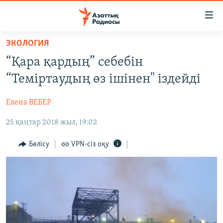
Accessibility
links
Skip
ЭКОЛОГИЯ
to
ЖАҢАЛЫҚТАР
“Қара қардың” себебін
main
САЯСАТ
content
“Теміртаудың өз ішінен" іздейді
AZATTYQTV
Skip
to
Елена ВЕБЕР
ҚАҢТАР ОҚИҒАСЫ
main
25 қаңтар 2018 жыл, 19:02
АДАМ ҚҰҚЫҚТАРЫ
Navigation
Skip
ӘЛЕУМЕТ
Бөлісу
VPN-сіз оқу
to
ӘЛЕМ
Search
АРНАЙЫ ЖОБАЛАР
Русский