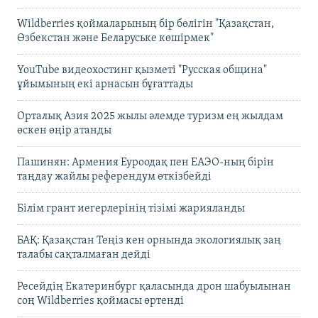
Wildberries қоймаларының бір бөлігін "Қазақстан,
Өзбекстан және Беларуське көшірмек"
YouTube видеохостинг қызметі "Русская община"
ұйымының екі арнасын бұғаттады
Орталық Азия 2025 жылы әлемде туризм ең жылдам
өскен өңір атанды
Пашинян: Армения Еуроодақ пен ЕАЭО-ның бірін
таңдау жайлы референдум өткізбейді
Білім грант иегерлерінің тізімі жарияланды
БАҚ: Қазақстан Теңіз кен орнында экологиялық заң
талабы сақталмаған дейді
Ресейдің Екатеринбург қаласында дрон шабуылынан
соң Wildberries қоймасы өртенді