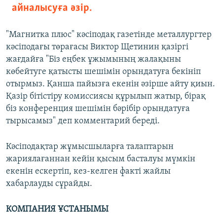
айналысуға әзір.
"Магнитка плюс" кәсіподақ газетінде металлургтер
кәсіподағы төрағасы Виктор Щетинин қазіргі
жағдайға "Біз еңбек ұжымының жалақыны
көбейтуге қатысты шешімін орындатуға бекініп
отырмыз. Қанша пайызға екенін әзірше айту қиын.
Қазір бітістіру комиссиясы құрылып жатыр, бірақ
біз конференция шешімін бәрібір орындатуға
тырысамыз" деп комментарий береді.
Кәсіподақтар жұмысшыларға талаптарын
жариялағаннан кейін қысым басталуы мүмкін
екенін ескертіп, кез-келген факті жайлы
хабарлауды сұрайды.
КОМПАНИЯ ҰСТАНЫМЫ