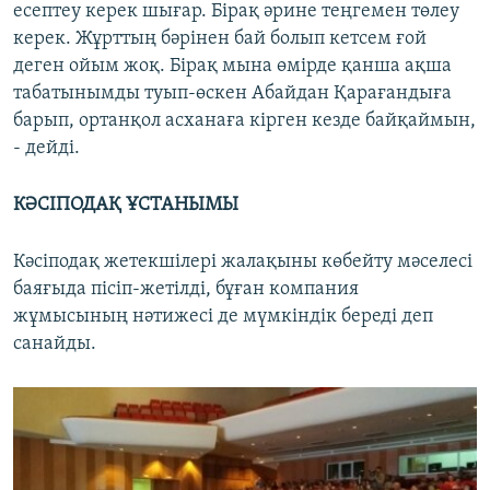
есептеу керек шығар. Бірақ әрине теңгемен төлеу
керек. Жұрттың бәрінен бай болып кетсем ғой
деген ойым жоқ. Бірақ мына өмірде қанша ақша
табатынымды туып-өскен Абайдан Қарағандыға
барып, ортанқол асханаға кірген кезде байқаймын,
- дейді.
КӘСІПОДАҚ ҰСТАНЫМЫ
Кәсіподақ жетекшілері жалақыны көбейту мәселесі
баяғыда пісіп-жетілді, бұған компания
жұмысының нәтижесі де мүмкіндік береді деп
санайды.