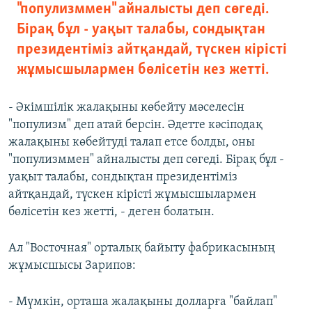
"популизммен" айналысты деп сөгеді.
Бірақ бұл - уақыт талабы, сондықтан
президентіміз айтқандай, түскен кірісті
жұмысшылармен бөлісетін кез жетті.
- Әкімшілік жалақыны көбейту мәселесін
"популизм" деп атай берсін. Әдетте кәсіподақ
жалақыны көбейтуді талап етсе болды, оны
"популизммен" айналысты деп сөгеді. Бірақ бұл -
уақыт талабы, сондықтан президентіміз
айтқандай, түскен кірісті жұмысшылармен
бөлісетін кез жетті, - деген болатын.
Ал "Восточная" орталық байыту фабрикасының
жұмысшысы Зарипов:
- Мүмкін, орташа жалақыны долларға "байлап"