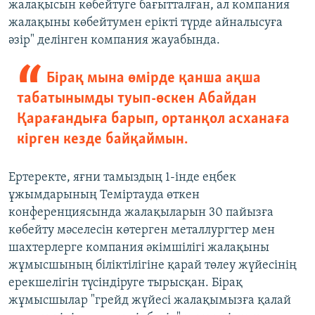
жалақысын көбейтуге бағытталған, ал компания
жалақыны көбейтумен ерікті түрде айналысуға
әзір" делінген компания жауабында.
Бірақ мына өмірде қанша ақша
табатынымды туып-өскен Абайдан
Қарағандыға барып, ортанқол асханаға
кірген кезде байқаймын.
Ертеректе, яғни тамыздың 1-інде еңбек
ұжымдарының Теміртауда өткен
конференциясында жалақыларын 30 пайызға
көбейту мәселесін көтерген металлургтер мен
шахтерлерге компания әкімшілігі жалақыны
жұмысшының біліктілігіне қарай төлеу жүйесінің
ерекшелігін түсіндіруге тырысқан. Бірақ
жұмысшылар "грейд жүйесі жалақымызға қалай