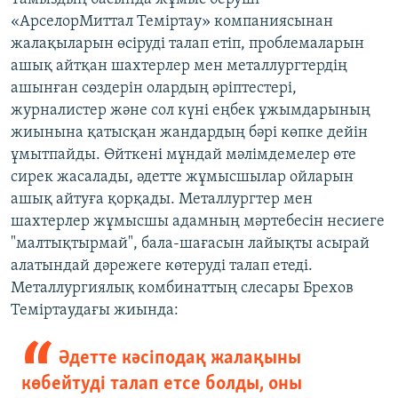
«АрселорМиттал Теміртау» компаниясынан
жалақыларын өсіруді талап етіп, проблемаларын
ашық айтқан шахтерлер мен металлургтердің
ашынған сөздерін олардың әріптестері,
журналистер және сол күні еңбек ұжымдарының
жиынына қатысқан жандардың бәрі көпке дейін
ұмытпайды. Өйткені мұндай мәлімдемелер өте
сирек жасалады, әдетте жұмысшылар ойларын
ашық айтуға қорқады. Металлургтер мен
шахтерлер жұмысшы адамның мәртебесін несиеге
"малтықтырмай", бала-шағасын лайықты асырай
алатындай дәрежеге көтеруді талап етеді.
Металлургиялық комбинаттың слесары Брехов
Теміртаудағы жиында:
Әдетте кәсіподақ жалақыны
көбейтуді талап етсе болды, оны