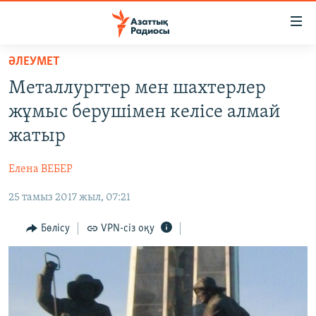
Accessibility
links
Skip
ӘЛЕУМЕТ
to
ЖАҢАЛЫҚТАР
Металлургтер мен шахтерлер
main
САЯСАТ
content
жұмыс берушімен келісе алмай
AZATTYQTV
Skip
жатыр
to
ҚАҢТАР ОҚИҒАСЫ
main
Елена ВЕБЕР
АДАМ ҚҰҚЫҚТАРЫ
Navigation
Skip
25 тамыз 2017 жыл, 07:21
ӘЛЕУМЕТ
to
ӘЛЕМ
Бөлісу
VPN-сіз оқу
Search
АРНАЙЫ ЖОБАЛАР
Русский