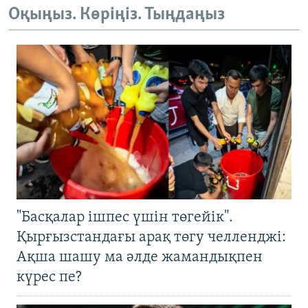
Оқыңыз. Көріңіз. Тыңдаңыз
"Басқалар ішпес үшін төгейік".
Қырғызстандағы арақ төгу челленджі:
Ақша шашу ма әлде жамандықпен
күрес пе?