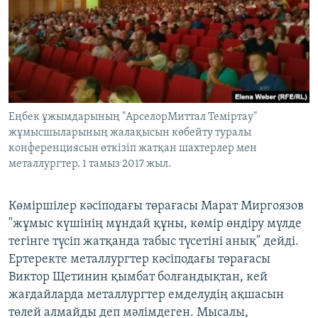
Еңбек ұжымдарының "АрселорМиттал Теміртау"
жұмысшыларының жалақысын көбейту туралы
конференциясын өткізіп жатқан шахтерлер мен
металлургтер. 1 тамыз 2017 жыл.
Көміршілер кәсіподағы төрағасы Марат Миргоязов
"жұмыс күшінің мұндай құны, көмір өндіру мүлде
тегінге түсіп жатқанда табыс түсетіні анық" дейді.
Ертеректе металлургтер кәсіподағы төрағасы
Виктор Щетинин қымбат болғандықтан, кей
жағдайларда металлургтер емделудің ақшасын
төлей алмайды деп мәлімдеген. Мысалы,