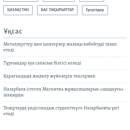
ҚАЗАҚСТАН
БАС ТАҚЫРЫПТАР
Ереуілдер
Ұқсас
Металлургтер мен шахтерлер жалақы көбейтуді талап
етеді
Тұрғындар ауа сапасын білгісі келеді
Қарағандыда жылыту жүйелерін тексермек
Назарбаев істеген Магнитка жұмысшыларын «шыдауға»
шақырды
Теміртауда үндістандық студенттерге Назарбаевты үлгі
етеді