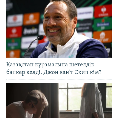
Қазақстан құрамасына шетелдік
бапкер келді. Джон ван’т Схип кім?