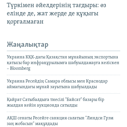
Түркімен әйелдерінің тағдыры: өз
елінде де, жат жерде де құқығы
қорғалмаған
Жаңалықтар
Украина КҚК-дағы Қазақстан мұнайының экспортына
қатысы бар инфрақұрылымға шабуылдамауға келіскен
– Bloomberg
Украина Ресейдің Самара облысы мен Краснодар
аймағындағы мұнай зауытына шабуылдады
Қайрат Сатыбалдыға тиесілі "Байсат" базары бір
жылдан кейін аукционда сатылды
АҚШ сенаты Ресейге санкция салатын "Линдси Грэм
заң жобасын" мақұлдады