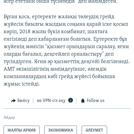
әсер ететінін онша түсінбедік" деп мәлімдеген.
Бұған қоса, ертеректе жалақы төлеудің грейд
жүйесін биылғы жылдың соңына қарай іске қосып
көріп, 2018 жылы бүкіл комбинат, шахтаға
енгізіледі деп хабарланған болатын. Ертеректе бұл
жүйенің мәнісін "қызмет орындарын саралау, яғни
оларды бағалап, деңгейлеп орналастыру" деп
түсіндірген. Яғни әр қызметтің деңгейі белгіленеді.
АМТ әкімшілігінің мәлімдеуінше, әлемдік
компаниялардың көбі грейд жүйесі бойынша
жұмыс істейді.
Бөлісу
VPN-сіз оқу
Follow us
Айдар
ЖАЛПЫ АРХИВ
ЭКОНОМИКА
ӘЛЕУМЕТ