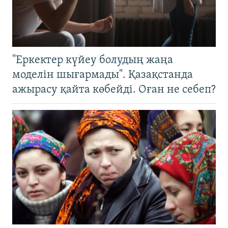
"Еркектер күйеу болудың жаңа
моделін шығармады". Қазақстанда
ажырасу қайта көбейді. Оған не себеп?