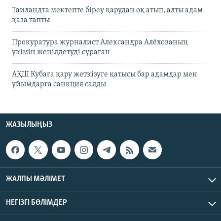
Таиландта мектепте біреу қарудан оқ атып, алты адам
қаза тапты
Прокуратура журналист Александра Алёхованың
үкімін жеңілдетуді сұраған
АҚШ Кубаға қару жеткізуге қатысы бар адамдар мен
ұйымдарға санкция салды
ЖАЗЫЛЫҢЫЗ
ЖАЛПЫ МӘЛІМЕТ
НЕГІЗГІ БӨЛІМДЕР