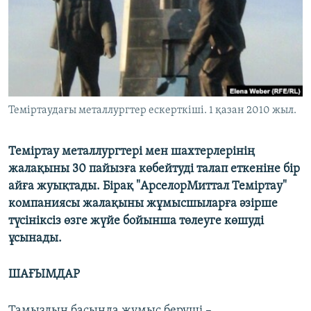
ЖАЗЫЛЫҢЫЗ
Басқа тілдерде
Теміртаудағы металлургтер ескерткіші. 1 қазан 2010 жыл.
Теміртау металлургтері мен шахтерлерінің
жалақыны 30 пайызға көбейтуді талап еткеніне бір
айға жуықтады. Бірақ "АрселорМиттал Теміртау"
компаниясы жалақыны жұмысшыларға әзірше
түсініксіз өзге жүйе бойынша төлеуге көшуді
ұсынады.
ШАҒЫМДАР
Тамыздың басында жұмыс беруші –