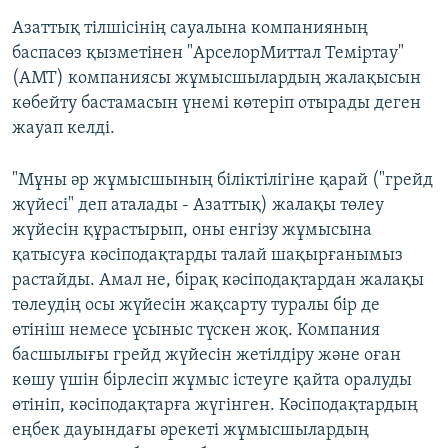
Азаттық тілшісінің сауалына компанияның
баспасөз қызметінен "АрселорМиттал Теміртау"
(АМТ) компаниясы жұмысшылардың жалақысын
көбейту бастамасын үнемі көтеріп отырады деген
жауап келді.
"Мұны әр жұмысшының біліктілігіне қарай ("грейд
жүйесі" деп аталады - Азаттық) жалақы төлеу
жүйесін құрастырып, оны енгізу жұмысына
қатысуға кәсіподақтарды талай шақырғанымыз
растайды. Амал не, бірақ кәсіподақтардан жалақы
төлеудің осы жүйесін жақсарту туралы бір де
өтініш немесе ұсыныс түскен жоқ. Компания
басшылығы грейд жүйесін жетілдіру және оған
көшу үшін бірлесіп жұмыс істеуге қайта оралуды
өтініп, кәсіподақтарға жүгінген. Кәсіподақтардың
еңбек дауындағы әрекеті жұмысшылардың