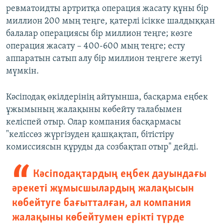
ревматоидты артритқа операция жасату құны бір
миллион 200 мың теңге, қатерлі ісікке шалдыққан
балалар операциясы бір миллион теңге; көзге
операция жасату – 400-600 мың теңге; есту
аппаратын сатып алу бір миллион теңгеге жетуі
мүмкін.
Кәсіподақ өкілдерінің айтуынша, басқарма еңбек
ұжымының жалақыны көбейту талабымен
келіспей отыр. Олар компания басқармасы
"келіссөз жүргізуден қашқақтап, бітістіру
комиссиясын құруды да созбақтап отыр" дейді.
Кәсіподақтардың еңбек дауындағы
әрекеті жұмысшылардың жалақысын
көбейтуге бағытталған, ал компания
жалақыны көбейтумен ерікті түрде