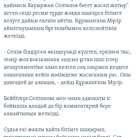
қайнысы Бауыржан Селтанов бөгет жасап жатыр"
деген сөзді ресми түрде жоққа шығарса бітімге
келуге дайын екенін айтты. Құрманғазы Мүсір
айыптаушының бұл талабымен келіспейтінін
жеткізді.
- Сенім білдірген өкілдерімді күштеп, еркінен тыс,
темір жол вокзалынан заңсыз ұстап ішкі істер
департаментіне алып келген соң олармен кездесе
алмағаннан кейін мәлімдеме жасағаным рас. Оны
дәлелдей де аламын, - дейді Құрманғазы Мүсір.
Бейбіткүл Селтанова мен оның адвокаты іс
бойынша қандай да бір комментарий бере
алмайтынын жеткізді.
Судья екі жақты қайта бітімге шақырып,