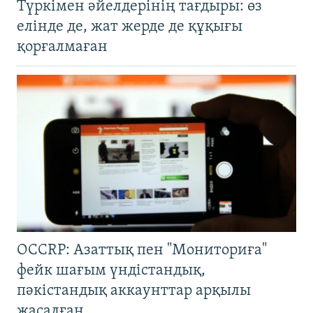
Түркімен әйелдерінің тағдыры: өз
елінде де, жат жерде де құқығы
қорғалмаған
OCCRP: Азаттық пен "Мониториға"
фейк шағым үндістандық,
пәкістандық аккаунттар арқылы
жасалған