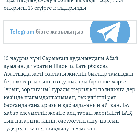
тараптардың сұрауы бойынша уақыт берді. Сот
отырысы 16 сәуірге қалдырылды.
Telegram
бізге жазылыңыз
13 наурыз күні Сарыағаш ауданындағы Абай
ауылында тұратын Шарипа Батырбекова
Азаттыққа жеті жастағы жиенін былтыр тамыздан
бері жоғарғы сынып оқушылары бірнеше мәрте
"ұрып, зорлағаны" туралы жергілікті полицияға дер
кезінде шағымданғанымен, тек үшінші рет
барғанда ғана арызын қабылдағанын айтқан. Бұл
хабар әлеуметтік желіге кең тарап, жергілікті БАҚ-
тың назарына ілініп, әлеуметтің ашу-ызасын
тудырып, қатты талқылауға ұласқан.