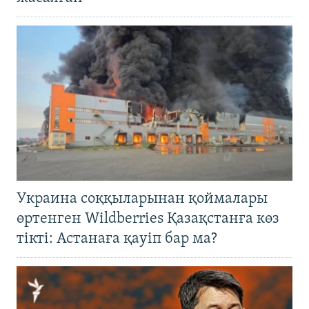
Украина соққыларынан қоймалары
өртенген Wildberries Қазақстанға көз
тікті: Астанаға қауіп бар ма?