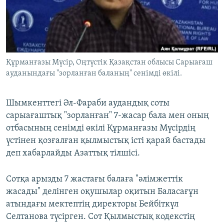
ЖАЗЫЛЫҢЫЗ
Басқа тілдерде
Құрманғазы Мүсір, Оңтүстік Қазақстан облысы Сарыағаш
ауданындағы "зорланған баланың" сенімді өкілі.
Шымкенттегі Әл-Фараби аудандық соты
сарыағаштық "зорланған" 7-жасар бала мен оның
отбасының сенімді өкілі Құрманғазы Мүсірдің
үстінен қозғалған қылмыстық істі қарай бастады
деп хабарлайды Азаттық тілшісі.
Сотқа арызды 7 жастағы балаға "әлімжеттік
жасады" делінген оқушылар оқитын Баласағұн
атындағы мектептің директоры Бейбіткүл
Селтанова түсірген. Сот Қылмыстық кодекстің