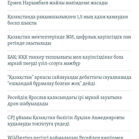
Ермек Нарымбаев жайлы мәлімдеме жасады
Қазақстанда рақымшылықпен 1,5 мың адам қамаудан
босап шықты
Қазақстан мектептерінде ЖИ, цифрлық қауіпсіздік пән
ретінде оқытылады
БАҚ: КҚК танкер тапшылығы мен қауіпсіздікке бола
мұнай тиеуді үзіп-созуға мәжбүр
"Қазақстан" арнасы сайлауалды дебаттағы сауалнамада
"ешқандай бұрмалау болған жоқ" дейді
Ресейдің Ярослав қаласындағы ірі мұнай зауытына
дрон шабуылдады
CPJ ұйымы Қазақстан билігін Лұқпан Ахмедияровты
қудалауды тоқтатуға үндеді
Wildberries негізгі қоймаларын Ресейден көшірмек