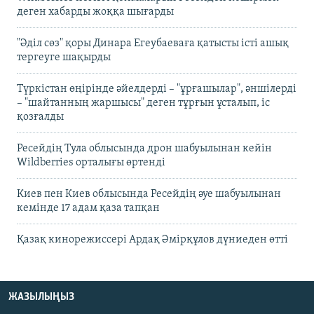
деген хабарды жоққа шығарды
"Әділ сөз" қоры Динара Егеубаеваға қатысты істі ашық
тергеуге шақырды
Түркістан өңірінде әйелдерді – "ұрғашылар", әншілерді
– "шайтанның жаршысы" деген тұрғын ұсталып, іс
қозғалды
Ресейдің Тула облысында дрон шабуылынан кейін
Wildberries орталығы өртенді
Киев пен Киев облысында Ресейдің әуе шабуылынан
кемінде 17 адам қаза тапқан
Қазақ кинорежиссері Ардақ Әмірқұлов дүниеден өтті
ЖАЗЫЛЫҢЫЗ