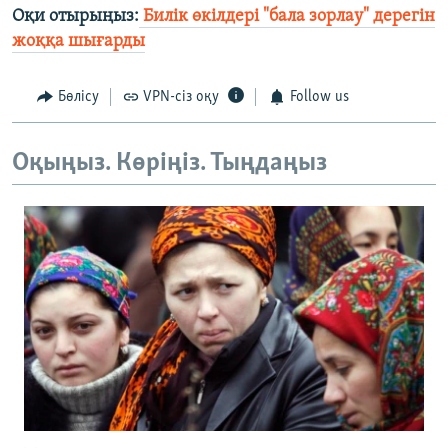
Оқи отырыңыз:
Билік өкілдері "бала зорлау" дерегін
жоққа шығарды
Бөлісу
VPN-сіз оқу
Follow us
Оқыңыз. Көріңіз. Тыңдаңыз