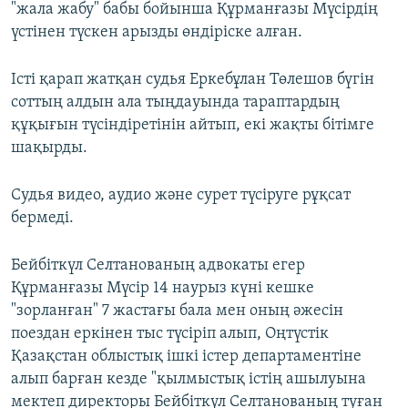
"жала жабу" бабы бойынша Құрманғазы Мүсірдің
үстінен түскен арызды өндіріске алған.
Істі қарап жатқан судья Еркебұлан Төлешов бүгін
соттың алдын ала тыңдауында тараптардың
құқығын түсіндіретінін айтып, екі жақты бітімге
шақырды.
Судья видео, аудио және сурет түсіруге рұқсат
бермеді.
Бейбіткүл Селтанованың адвокаты егер
Құрманғазы Мүсір 14 наурыз күні кешке
"зорланған" 7 жастағы бала мен оның әжесін
поездан еркінен тыс түсіріп алып, Оңтүстік
Қазақстан облыстық ішкі істер департаментіне
алып барған кезде "қылмыстық істің ашылуына
мектеп директоры Бейбіткүл Селтанованың туған