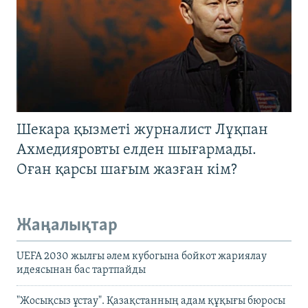
Шекара қызметі журналист Лұқпан
Ахмедияровты елден шығармады.
Оған қарсы шағым жазған кім?
Жаңалықтар
UEFA 2030 жылғы әлем кубогына бойкот жариялау
идеясынан бас тартпайды
"Жосықсыз ұстау". Қазақстанның адам құқығы бюросы