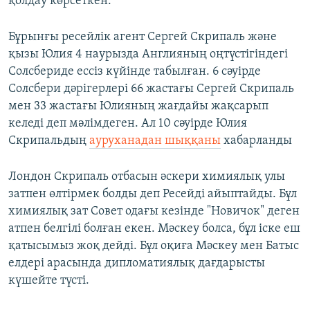
қолдау көрсеткен.
Бұрынғы ресейлік агент Сергей Скрипаль және
қызы Юлия 4 наурызда Англияның оңтүстігіндегі
Солсбериде ессіз күйінде табылған. 6 сәуірде
Солсбери дәрігерлері 66 жастағы Сергей Скрипаль
мен 33 жастағы Юлияның жағдайы жақсарып
келеді деп мәлімдеген. Ал 10 сәуірде Юлия
Скрипальдың
ауруханадан шыққаны
хабарланды
Лондон Скрипаль отбасын әскери химиялық улы
затпен өлтірмек болды деп Ресейді айыптайды. Бұл
химиялық зат Совет одағы кезінде "Новичок" деген
атпен белгілі болған екен. Мәскеу болса, бұл іске еш
қатысымыз жоқ дейді. Бұл оқиға Мәскеу мен Батыс
елдері арасында дипломатиялық дағдарысты
күшейте түсті.