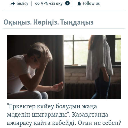
Бөлісу
VPN-сіз оқу
Follow us
Оқыңыз. Көріңіз. Тыңдаңыз
"Еркектер күйеу болудың жаңа
моделін шығармады". Қазақстанда
ажырасу қайта көбейді. Оған не себеп?