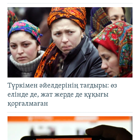
Түркімен әйелдерінің тағдыры: өз
елінде де, жат жерде де құқығы
қорғалмаған