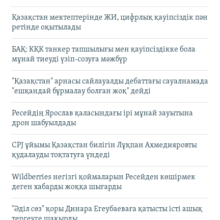
Қазақстан мектептерінде ЖИ, цифрлық қауіпсіздік пән
ретінде оқытылады
БАҚ: КҚК танкер тапшылығы мен қауіпсіздікке бола
мұнай тиеуді үзіп-созуға мәжбүр
"Қазақстан" арнасы сайлауалды дебаттағы сауалнамада
"ешқандай бұрмалау болған жоқ" дейді
Ресейдің Ярослав қаласындағы ірі мұнай зауытына
дрон шабуылдады
CPJ ұйымы Қазақстан билігін Лұқпан Ахмедияровты
қудалауды тоқтатуға үндеді
Wildberries негізгі қоймаларын Ресейден көшірмек
деген хабарды жоққа шығарды
"Әділ сөз" қоры Динара Егеубаеваға қатысты істі ашық
тергеуге шақырды