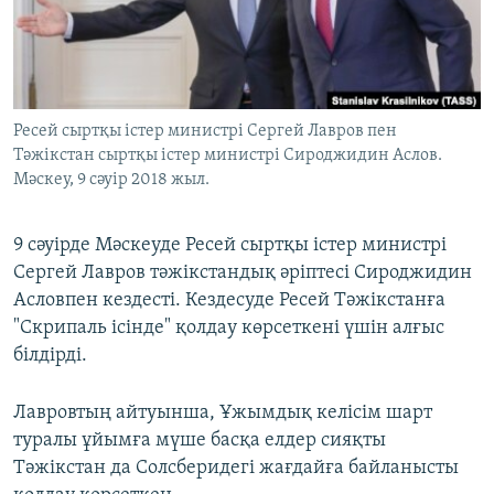
ЖАЗЫЛЫҢЫЗ
Басқа тілдерде
Ресей сыртқы істер министрі Сергей Лавров пен
Тәжікстан сыртқы істер министрі Сироджидин Аслов.
Мәскеу, 9 сәуір 2018 жыл.
9 сәуірде Мәскеуде Ресей сыртқы істер министрі
Сергей Лавров тәжікстандық әріптесі Сироджидин
Асловпен кездесті. Кездесуде Ресей Тәжікстанға
"Скрипаль ісінде" қолдау көрсеткені үшін алғыс
білдірді.
Лавровтың айтуынша, Ұжымдық келісім шарт
туралы ұйымға мүше басқа елдер сияқты
Тәжікстан да Солсберидегі жағдайға байланысты