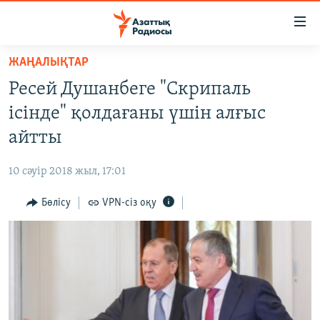
Accessibility
links
Skip
ЖАҢАЛЫҚТАР
to
ЖАҢАЛЫҚТАР
Ресей Душанбеге "Скрипаль
main
САЯСАТ
content
ісінде" қолдағаны үшін алғыс
AZATTYQTV
Skip
айтты
to
ҚАҢТАР ОҚИҒАСЫ
main
10 сәуір 2018 жыл, 17:01
АДАМ ҚҰҚЫҚТАРЫ
Navigation
Skip
Бөлісу
VPN-сіз оқу
ӘЛЕУМЕТ
to
ӘЛЕМ
Search
АРНАЙЫ ЖОБАЛАР
Русский