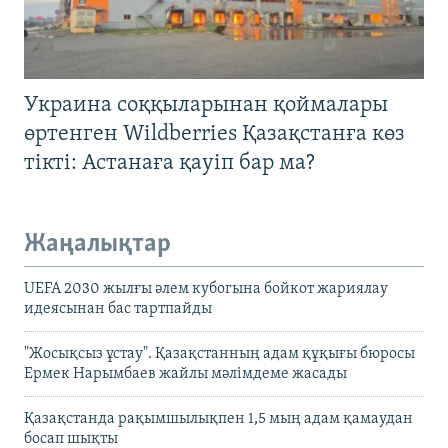
Украина соққыларынан қоймалары
өртенген Wildberries Қазақстанға көз
тікті: Астанаға қауіп бар ма?
Жаңалықтар
UEFA 2030 жылғы әлем кубогына бойкот жариялау
идеясынан бас тартпайды
"Жосықсыз ұстау". Қазақстанның адам құқығы бюросы
Ермек Нарымбаев жайлы мәлімдеме жасады
Қазақстанда рақымшылықпен 1,5 мың адам қамаудан
босап шықты