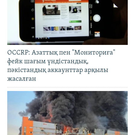
OCCRP: Азаттық пен "Мониториға"
фейк шағым үндістандық,
пәкістандық аккаунттар арқылы
жасалған