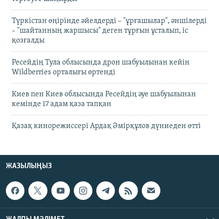
Түркістан өңірінде әйелдерді – "ұрғашылар", әншілерді
– "шайтанның жаршысы" деген тұрғын ұсталып, іс
қозғалды
Ресейдің Тула облысында дрон шабуылынан кейін
Wildberries орталығы өртенді
Киев пен Киев облысында Ресейдің әуе шабуылынан
кемінде 17 адам қаза тапқан
Қазақ кинорежиссері Ардақ Әмірқұлов дүниеден өтті
ЖАЗЫЛЫҢЫЗ