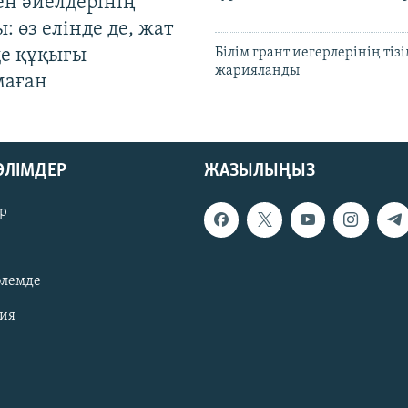
ен әйелдерінің
: өз елінде де, жат
де құқығы
Білім грант иегерлерінің тізі
жарияланды
маған
БӨЛІМДЕР
ЖАЗЫЛЫҢЫЗ
р
әлемде
зия