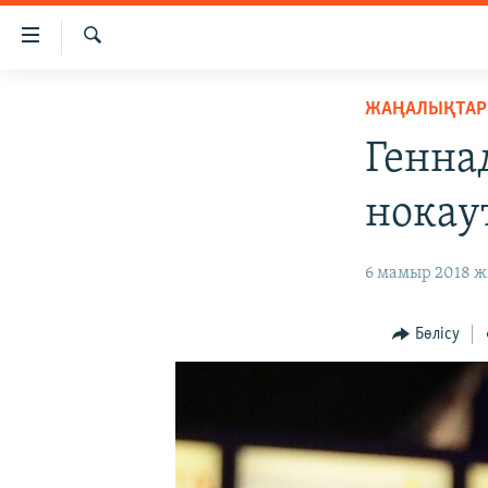
Accessibility
links
İздеу
Skip
ЖАҢАЛЫҚТАР
ЖАҢАЛЫҚТАР
to
САЯСАТ
main
Генна
content
AZATTYQTV
Skip
нокау
ҚАҢТАР ОҚИҒАСЫ
to
main
АДАМ ҚҰҚЫҚТАРЫ
6 мамыр 2018 ж
Navigation
ӘЛЕУМЕТ
Skip
to
ӘЛЕМ
Бөлісу
Search
АРНАЙЫ ЖОБАЛАР