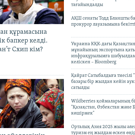
тағайындалды
АҚШ сенаты Тодд Бланшты ба
прокурор лауазымына бекітт
тан құрамасына
к бапкер келді.
Украина КҚК-дағы Қазақста
н’т Схип кім?
мұнайының экспортына қаты
инфрақұрылымға шабуылдам
келіскен – Bloomberg
Қайрат Сатыбалдыға тиесілі "
базары бір жылдан кейін ау
сатылды
Wildberries қоймаларының бі
"Қазақстан, Өзбекстан және 
көшірмек"
Орталық Азия 2025 жылы әл
туризм ең жылдам өскен өңі