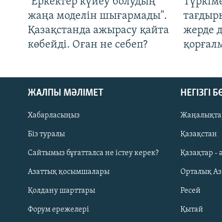
"Еркектер күйеу болудың
Түркім
жаңа моделін шығармады".
тағдыры
Қазақстанда ажырасу қайта
жерде 
көбейді. Оған не себеп?
қорғал
ЖАЛПЫ МӘЛІМЕТ
НЕГІЗГІ 
Хабарласыңыз
Жаңалықта
Біз туралы
Қазақстан
Русский
Сайтымыз бұғатталса не істеу керек?
Қазақтар - 
Азаттық қосымшалары
Орталық А
ЖАЗЫЛЫҢЫЗ
Қолдану шарттары
Ресей
Форум ережелері
Қытай