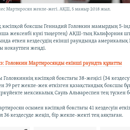
нес Мартиросян жекпе-жегі. АҚШ, 5 мамыр 2018 жыл.
 кәсіпқой боксшы Геннадий Головкин мамырдың 5-інд
нша жексенбі күні таңертең) АҚШ-тың Калифорния ш
ында өткен кездесудің екінші раундында америкалық 
 нокаутпен жеңді.
: Головкин Мартиросянды екінші раундта құлатты
ы Головкиннің кәсіпқой бокстағы 38-жеңісі (34 кездес
ен 39 рет жекпе-жек өткізген қазақстандық боксшы б
ркүйекте мексикалық Сауль Альвареспен тең түскен б
ртиросян осымен кәсіпқой бокстағы 41 кездесуін өткіз
Ол 36 кездесуде жеңіп, бір жекпе-жекті тең аяқтаған.