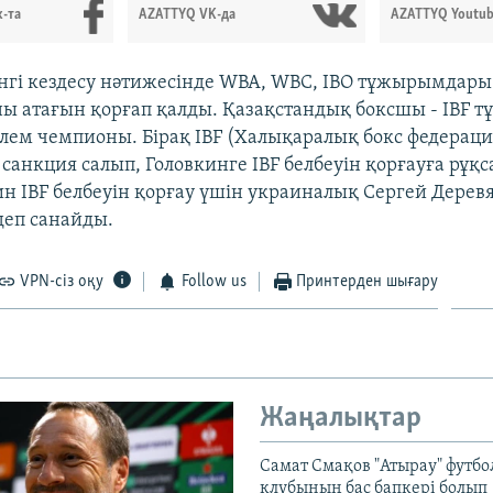
-та
AZATTYQ VK-да
AZATTYQ Youtub
інгі кездесу нәтижесінде WBA, WBC, IBO тұжырымдар
ы атағын қорғап қалды. Қазақстандық боксшы - IBF
лем чемпионы. Бірақ IBF (Халықаралық бокс федераци
санкция салып, Головкинге IBF белбеуін қорғауға рұқс
н IBF белбеуін қорғау үшін украиналық Сергей Дере
 деп санайды.
VPN-сіз оқу
Follow us
Принтерден шығару
Жаңалықтар
Самат Смақов "Атырау" футбо
клубының бас бапкері болып