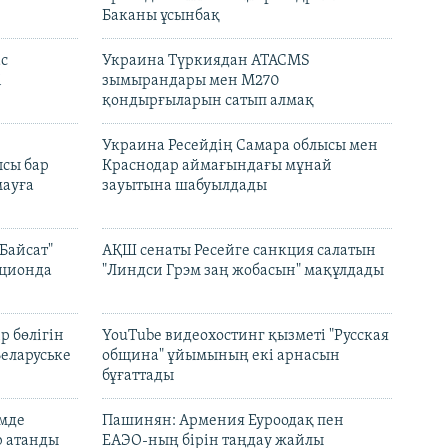
Баканы ұсынбақ
с
Украина Түркиядан ATACMS
і
зымырандары мен M270
қондырғыларын сатып алмақ
н
Украина Ресейдің Самара облысы мен
сы бар
Краснодар аймағындағы мұнай
ауға
зауытына шабуылдады
Байсат"
АҚШ сенаты Ресейге санкция салатын
кционда
"Линдси Грэм заң жобасын" мақұлдады
р бөлігін
YouTube видеохостинг қызметі "Русская
Беларуське
община" ұйымының екі арнасын
бұғаттады
емде
Пашинян: Армения Еуроодақ пен
р атанды
ЕАЭО-ның бірін таңдау жайлы