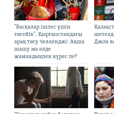
"Басқалар ішпес үшін
Қазақс
төгейік". Қырғызстандағы
шетелді
арақ төгу челленджі: Ақша
Джон ва
шашу ма әлде
жамандықпен күрес пе?