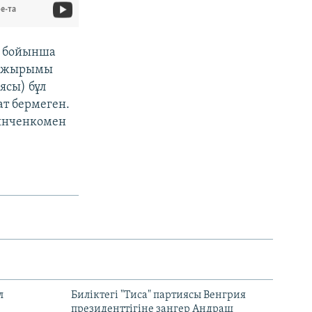
e-та
ы бойынша
 тұжырымы
ясы) бұл
ат бермеген.
вянченкомен
л
Биліктегі "Тиса" партиясы Венгрия
президенттігіне заңгер Андраш