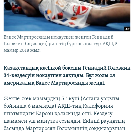
ЖАЗЫЛЫҢЫЗ
Басқа тілдерде
Ванес Мартиросянды нокаутпен жеңген Геннадий
Головкин (оң жақта) рингтің бұрышында тұр. АҚШ, 5
мамыр 2018 жыл.
Қазақстандық кәсіпқой боксшы Геннадий Головкин
34-кездесуін нокаутпен аяқтады. Бұл жолы ол
америкалық Ванес Мартиросянды жеңді.
Жекпе-жек мамырдың 5-і күні (Астана уақыты
бойынша 6 мамырда) АҚШ-тың Калифорния
штатындағы Карсон қаласында өтті. Кездесу
шамамен үш минутқа созылды. Екінші раундтың
басында Мартиросян Головкиннің соққыларынан