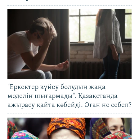
"Еркектер күйеу болудың жаңа
моделін шығармады". Қазақстанда
ажырасу қайта көбейді. Оған не себеп?