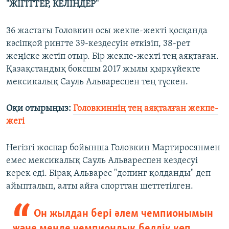
"ЖІГІТТЕР, КЕЛІҢДЕР"
36 жастағы Головкин осы жекпе-жекті қосқанда
кәсіпқой рингте 39-кездесуін өткізіп, 38-рет
жеңіске жетіп отыр. Бір жекпе-жекті тең аяқтаған.
Қазақстандық боксшы 2017 жылы қыркүйекте
мексикалық Сауль Альвареспен тең түскен.
Оқи отырыңыз:
Головкиннің тең аяқталған жекпе-
жегі
Негізгі жоспар бойынша Головкин Мартиросянмен
емес мексикалық Сауль Альвареспен кездесуі
керек еді. Бірақ Альварес "допинг қолданды" деп
айыпталып, алты айға спорттан шеттетілген.​
Он жылдан бері әлем чемпионымын
және менде чемпиондық белдік көп.