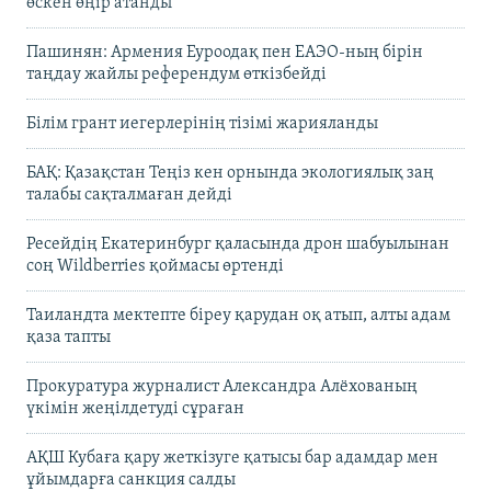
өскен өңір атанды
Пашинян: Армения Еуроодақ пен ЕАЭО-ның бірін
таңдау жайлы референдум өткізбейді
Білім грант иегерлерінің тізімі жарияланды
БАҚ: Қазақстан Теңіз кен орнында экологиялық заң
талабы сақталмаған дейді
Ресейдің Екатеринбург қаласында дрон шабуылынан
соң Wildberries қоймасы өртенді
Таиландта мектепте біреу қарудан оқ атып, алты адам
қаза тапты
Прокуратура журналист Александра Алёхованың
үкімін жеңілдетуді сұраған
АҚШ Кубаға қару жеткізуге қатысы бар адамдар мен
ұйымдарға санкция салды