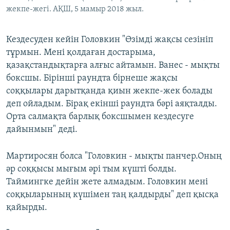
жекпе-жегі. АҚШ, 5 мамыр 2018 жыл.
Кездесуден кейін Головкин "Өзімді жақсы сезініп
тұрмын. Мені қолдаған достарыма,
қазақстандықтарға алғыс айтамын. Ванес - мықты
боксшы. Бірінші раундта бірнеше жақсы
соққылары дарытқанда қиын жекпе-жек болады
деп ойладым. Бірақ екінші раундта бәрі аяқталды.
Орта салмақта барлық боксшымен кездесуге
дайынмын" деді.
Мартиросян болса "Головкин - мықты панчер.Оның
әр соққысы мығым әрі тым күшті болды.
Таймингке дейін жете алмадым. Головкин мені
соққыларының күшімен таң қалдырды" деп қысқа
қайырды.