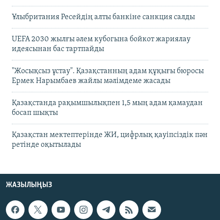
Ұлыбритания Ресейдің алты банкіне санкция салды
UEFA 2030 жылғы әлем кубогына бойкот жариялау
идеясынан бас тартпайды
"Жосықсыз ұстау". Қазақстанның адам құқығы бюросы
Ермек Нарымбаев жайлы мәлімдеме жасады
Қазақстанда рақымшылықпен 1,5 мың адам қамаудан
босап шықты
Қазақстан мектептерінде ЖИ, цифрлық қауіпсіздік пән
ретінде оқытылады
ЖАЗЫЛЫҢЫЗ