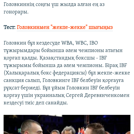
Головкиннің соңғы үш жылда алған ең аз
гонорары.
Тест:
Головкинмен "жекпе-жекке" шығыңыз
Головкин бұл кездесуде WBA, WBC, IBO
тұжырымдары бойынша әлем чемпионы атағын
қорғап қалды. Қазақстандық боксшы - IBF
тұжырымы бойынша да әлем чемпионы. Бірақ IBF
(Халықаралық бокс федерациясы) бұл жекпе-жекке
санкция салып, Головкинге IBF белбеуін қорғауға
рұқсат бермеді. Бұл ұйым Головкин IBF белбеуін
қорғау үшін украиналық Сергей Деревянченкомен
кездесуі тиіс деп санайды.