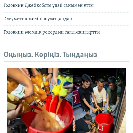
Головкин Джейкобсты ұпай санымен ұтты
Әлеуметтік желіні шулатқандар
Головкин әлемдік рекордын тағы жаңғыртты
Оқыңыз. Көріңіз. Тыңдаңыз