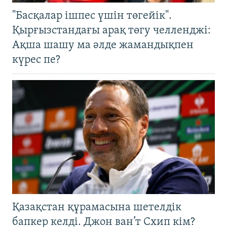
"Басқалар ішпес үшін төгейік".
Қырғызстандағы арақ төгу челленджі:
Ақша шашу ма әлде жамандықпен
күрес пе?
Қазақстан құрамасына шетелдік
бапкер келді. Джон ван’т Схип кім?