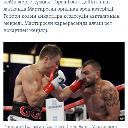
кейін жерге құлады. Төреші онға дейін санап
жатқанда Мартиросян орнынан әрең көтерілді.
Рефери қолын айқастыра кездесудің аяқталғанын
меңзеді. Мартиросян карьерасында алғаш рет
нокаутпен жеңілді.
Геннадий Головкин (сол жақта) мен Ванес Мартиросян