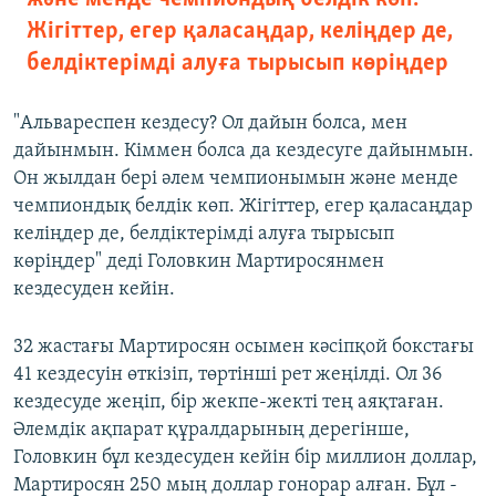
Жігіттер, егер қаласаңдар, келіңдер де,
белдіктерімді алуға тырысып көріңдер
"Альвареспен кездесу? Ол дайын болса, мен
дайынмын. Кіммен болса да кездесуге дайынмын.
Он жылдан бері әлем чемпионымын және менде
чемпиондық белдік көп. Жігіттер, егер қаласаңдар
келіңдер де, белдіктерімді алуға тырысып
көріңдер" деді Головкин Мартиросянмен
кездесуден кейін.
32 жастағы Мартиросян осымен кәсіпқой бокстағы
41 кездесуін өткізіп, төртінші рет жеңілді. Ол 36
кездесуде жеңіп, бір жекпе-жекті тең аяқтаған.
Әлемдік ақпарат құралдарының дерегінше,
Головкин бұл кездесуден кейін бір миллион доллар,
Мартиросян 250 мың доллар гонорар алған. Бұл -