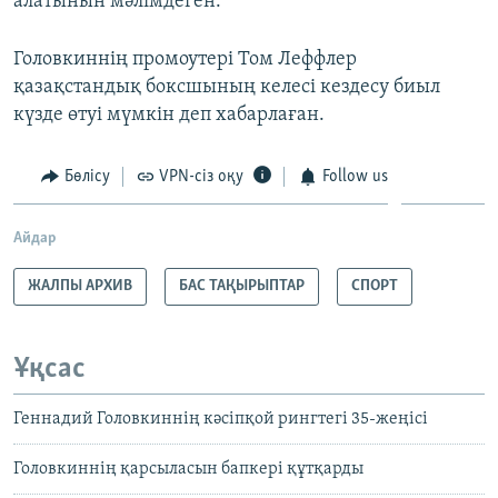
алатынын мәлімдеген.
Головкиннің промоутері Том Леффлер
қазақстандық боксшының келесі кездесу биыл
күзде өтуі мүмкін деп хабарлаған.
Бөлісу
VPN-сіз оқу
Follow us
Айдар
ЖАЛПЫ АРХИВ
БАС ТАҚЫРЫПТАР
СПОРТ
Ұқсас
Геннадий Головкиннің кәсіпқой рингтегі 35-жеңісі
Головкиннің қарсыласын бапкері құтқарды