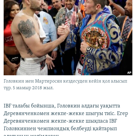
Головкин мен Мартиросян кездесуден кейін қол алысып
тұр. 5 мамыр 2018 жыл.
IBF талабы бойынша, Головкин алдағы уақытта
Деревянченкомен жекпе-жекке шығуы тиіс. Егер
Деревянченкомен жекпе-жекке шықпаса IBF
Головкиннен чемпиондық белбеуді қайтарып