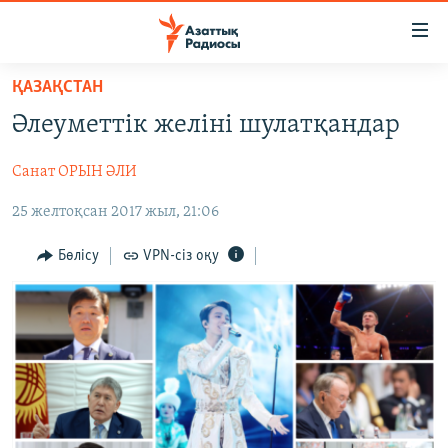
Accessibility
links
Skip
ҚАЗАҚСТАН
to
ЖАҢАЛЫҚТАР
Әлеуметтік желіні шулатқандар
main
САЯСАТ
content
Санат ОРЫН ӘЛИ
AZATTYQTV
Skip
to
25 желтоқсан 2017 жыл, 21:06
ҚАҢТАР ОҚИҒАСЫ
main
АДАМ ҚҰҚЫҚТАРЫ
Navigation
Бөлісу
VPN-сіз оқу
Skip
ӘЛЕУМЕТ
to
ӘЛЕМ
Search
АРНАЙЫ ЖОБАЛАР
Русский