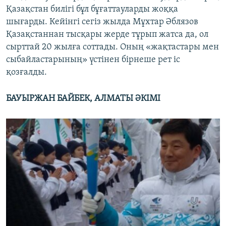
Қазақстан билігі бұл бұғаттауларды жоққа
шығарды. Кейінгі сегіз жылда Мұхтар Әблязов
Қазақстаннан тысқары жерде тұрып жатса да, ол
сырттай 20 жылға соттады. Оның «жақтастары мен
сыбайластарының» үстінен бірнеше рет іс
қозғалды.
БАУЫРЖАН БАЙБЕК, АЛМАТЫ ӘКІМІ