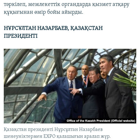
тәркілеп, мемлекеттік органдарда қызмет атқару
құқығынан өмір бойы айырды.
НҰРСҰЛТАН НАЗАРБАЕВ, ҚАЗАҚСТАН
ПРЕЗИДЕНТІ
Қазақстан президенті Нұрсұлтан Назарбаев
шенеуніктермен EXPO қалашығын аралап жүр.