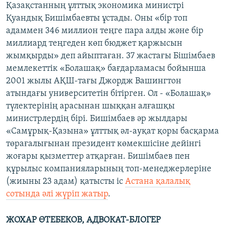
Қазақстанның ұлттық экономика министрі
Қуандық Бишімбаевты ұстады. Оны «бір топ
адаммен 346 миллион теңге пара алды және бір
миллиард теңгеден көп бюджет қаржысын
жымқырды» деп айыптаған. 37 жастағы Бішімбаев
мемлекеттік «Болашақ» бағдарламасы бойынша
2001 жылы АҚШ-тағы Джордж Вашингтон
атындағы университетін бітірген. Ол - «Болашақ»
түлектерінің арасынан шыққан алғашқы
министрлердің бірі. Бишімбаев әр жылдары
«Самұрық-Қазына» ұлттық әл-ауқат қоры басқарма
төрағалығынан президент көмекшісіне дейінгі
жоғары қызметтер атқарған. Бишімбаев пен
құрылыс компанияларының топ-менеджерлеріне
(жиыны 23 адам) қатысты іс
Астана қалалық
сотында әлі жүріп жатыр
.
ЖОХАР ӨТЕБЕКОВ, АДВОКАТ-БЛОГЕР