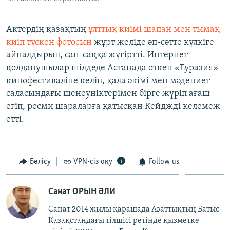
​Актердің қазақтың
ұлттық киімі шапан мен тымақ
киіп түскен фотосын
жұрт желіде әп-сәтте күлкіге
айналдырып, сан-саққа жүгіртті. Интернет
қолданушылар шілдеде Астанада өткен «Еуразия»
кинофестиваліне келіп, қала әкімі мен мәдениет
саласындағы шенеуніктерімен бірге жүріп ағаш
егіп, ресми шараларға қатысқан Кейджді келемеж
етті.
Бөлісу
VPN-сіз оқу
Follow us
Санат ОРЫН ӘЛИ
Санат 2014 жылы қарашада Азаттықтың Батыс
Қазақстандағы тілшісі ретінде қызметке