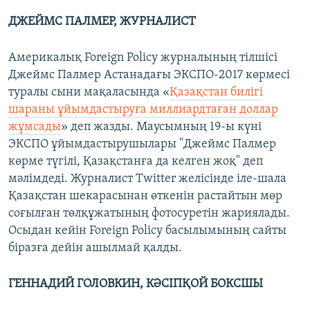
ДЖЕЙМС ПАЛМЕР, ЖУРНАЛИСТ
Америкалық Foreign Policy журналының тілшісі
Джеймс Палмер Астанадағы ЭКСПО-2017 көрмесі
туралы сыни мақаласында «
Қазақстан билігі
шараны ұйымдастыруға миллиардтаған доллар
жұмсады
» деп жазды. Маусымның 19-ы күні
ЭКСПО ұйымдастырушылары "Джеймс Палмер
көрме түгілі, Қазақстанға да келген жоқ" деп
мәлімдеді. Журналист Twitter желісінде іле-шала
Қазақстан шекарасынан өткенін растайтын мөр
соғылған төлқұжатының фотосуретін жариялады.
Осыдан кейін Foreign Policy басылымының сайты
біразға дейін ашылмай қалды.
ГЕННАДИЙ ГОЛОВКИН, КӘСІПҚОЙ
БОКСШЫ