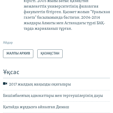
кірісті. 2005 жылы Батыс Қазақстан
мемлекеттік университетінің филология
факультетін бітірген. Қызмет жолын "Уральская
газета" басылымында бастаған. 2006-2014
жылдары Алматы мен Астанадағы түрлі БАҚ-
тарда жарияланып тұрған.
Айдар
ЖАЛПЫ АРХИВ
ҚАЗАҚСТАН
Ұқсас
2017 жылдың маңызды оқиғалары
Бишімбаевтың адвокаттары мен тергеушілерінің дауы
Қытайда жұлдызға айналған Димаш