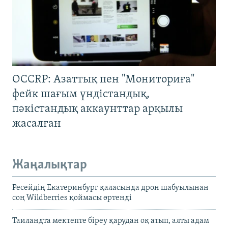
OCCRP: Азаттық пен "Мониториға"
фейк шағым үндістандық,
пәкістандық аккаунттар арқылы
жасалған
Жаңалықтар
Ресейдің Екатеринбург қаласында дрон шабуылынан
соң Wildberries қоймасы өртенді
Таиландта мектепте біреу қарудан оқ атып, алты адам