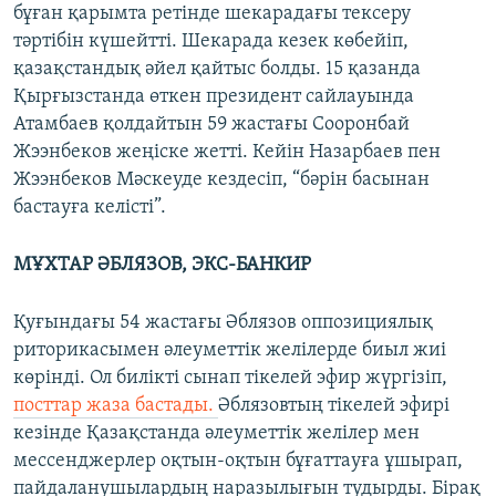
бұған қарымта ретінде шекарадағы тексеру
тәртібін күшейтті. Шекарада кезек көбейіп,
қазақстандық әйел қайтыс болды. 15 қазанда
Қырғызстанда өткен президент сайлауында
Атамбаев қолдайтын 59 жастағы Сооронбай
Жээнбеков жеңіске жетті. Кейін Назарбаев пен
Жээнбеков Мәскеуде кездесіп, “бәрін басынан
бастауға келісті”.
МҰХТАР ӘБЛЯЗОВ, ЭКС-БАНКИР
Қуғындағы 54 жастағы Әблязов оппозициялық
риторикасымен әлеуметтік желілерде биыл жиі
көрінді. Ол билікті сынап тікелей эфир жүргізіп,
посттар жаза бастады.
Әблязовтың тікелей эфирі
кезінде Қазақстанда әлеуметтік желілер мен
мессенджерлер оқтын-оқтын бұғаттауға ұшырап,
пайдаланушылардың наразылығын тудырды. Бірақ