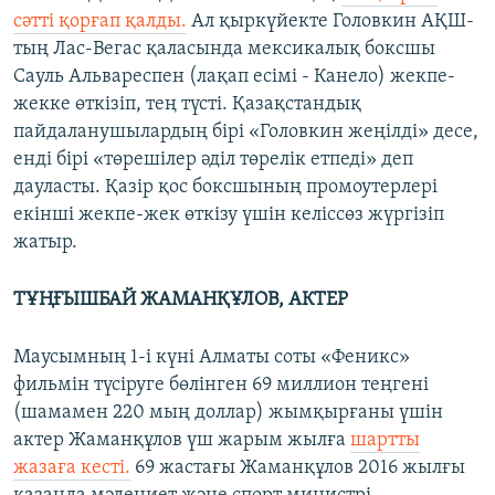
сәтті қорғап қалды.
Ал қыркүйекте Головкин АҚШ-
тың Лас-Вегас қаласында мексикалық боксшы
Сауль Альвареспен (лақап есімі - Канело) жекпе-
жекке өткізіп, тең түсті. Қазақстандық
пайдаланушылардың бірі «Головкин жеңілді» десе,
енді бірі «төрешілер әділ төрелік етпеді» деп
дауласты. Қазір қос боксшының промоутерлері
екінші жекпе-жек өткізу үшін келіссөз жүргізіп
жатыр.
ТҰҢҒЫШБАЙ ЖАМАНҚҰЛОВ, АКТЕР
Маусымның 1-і күні Алматы соты «Феникс»
фильмін түсіруге бөлінген 69 миллион теңгені
(шамамен 220 мың доллар) жымқырғаны үшін
актер Жаманқұлов үш жарым жылға
шартты
жазаға кесті.
69 жастағы Жаманқұлов 2016 жылғы