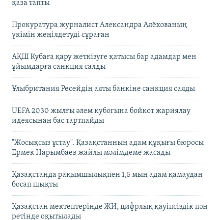
қаза тапты
Прокуратура журналист Александра Алёхованың
үкімін жеңілдетуді сұраған
АҚШ Кубаға қару жеткізуге қатысы бар адамдар мен
ұйымдарға санкция салды
Ұлыбритания Ресейдің алты банкіне санкция салды
UEFA 2030 жылғы әлем кубогына бойкот жариялау
идеясынан бас тартпайды
"Жосықсыз ұстау". Қазақстанның адам құқығы бюросы
Ермек Нарымбаев жайлы мәлімдеме жасады
Қазақстанда рақымшылықпен 1,5 мың адам қамаудан
босап шықты
Қазақстан мектептерінде ЖИ, цифрлық қауіпсіздік пән
ретінде оқытылады