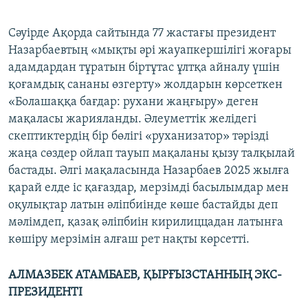
​Сәуірде Ақорда сайтында 77 жастағы президент
Назарбаевтың «мықты әрі жауапкершілігі жоғары
адамдардан тұратын біртұтас ұлтқа айналу үшін
қоғамдық сананы өзгерту» жолдарын көрсеткен
«Болашаққа бағдар: рухани жаңғыру» деген
мақаласы жарияланды. Әлеуметтік желідегі
скептиктердің бір бөлігі «руханизатор» тәрізді
жаңа сөздер ойлап тауып мақаланы қызу талқылай
бастады. Әлгі мақаласында Назарбаев 2025 жылға
қарай елде іс қағаздар, мерзімді басылымдар мен
оқулықтар латын әліпбиінде көше бастайды деп
мәлімдеп, қазақ әліпбиін кирилиццадан латынға
көшіру мерзімін алғаш рет нақты көрсетті.
АЛМАЗБЕК АТАМБАЕВ, ҚЫРҒЫЗСТАННЫҢ ЭКС-
ПРЕЗИДЕНТІ