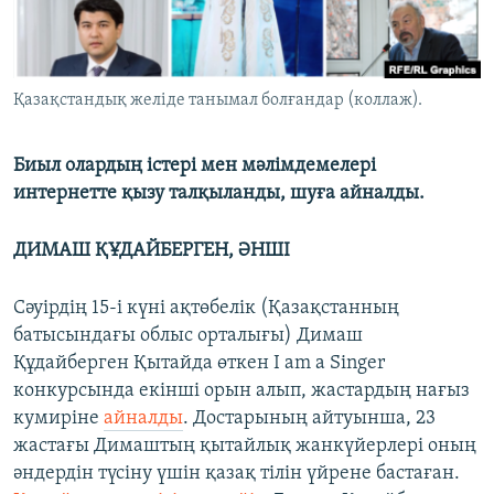
ЖАЗЫЛЫҢЫЗ
Қазақстандық желіде танымал болғандар (коллаж).
Басқа тілдерде
Биыл олардың істері мен мәлімдемелері
интернетте қызу талқыланды, шуға айналды.
ДИМАШ ҚҰДАЙБЕРГЕН, ӘНШІ
​Сәуірдің 15-і күні ақтөбелік (Қазақстанның
батысындағы облыс орталығы) Димаш
Құдайберген Қытайда өткен I am a Singer
конкурсында екінші орын алып, жастардың нағыз
кумиріне
айналды
. Достарының айтуынша, 23
жастағы Димаштың қытайлық жанкүйерлері оның
әндердін түсіну үшін қазақ тілін үйрене бастаған.