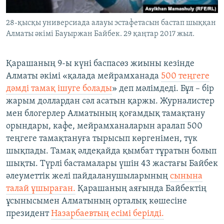
28-қысқы универсиада алауы эстафетасын бастап шыққан
Алматы әкімі Бауыржан Байбек. 29 қаңтар 2017 жыл.
​Қарашаның 9-ы күні баспасөз жиыны кезінде
Алматы әкімі «қалада мейрамханада
500 теңгеге
дәмді тамақ ішуге болады
» деп мәлімдеді. Бұл – бір
жарым доллардан сәл асатын қаржы. Журналистер
мен блогерлер Алматының қоғамдық тамақтану
орындары, кафе, мейрамханаларын аралап 500
теңгеге тамақтануға тырысып көргенімен, түк
шықпады. Тамақ әлдеқайда қымбат тұратын болып
шықты. Түрлі бастамалары үшін 43 жастағы Байбек
әлеуметтік желі пайдаланушыларының
сынына
талай ұшыраған.
Қарашаның аяғында Байбектің
ұсынысымен Алматының орталық көшесіне
президент
Назарбаевтың есімі берілді.