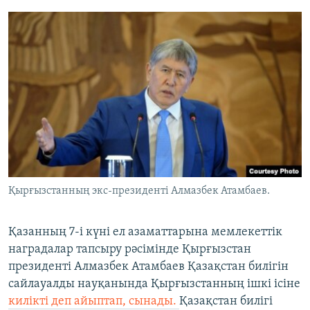
Қырғызстанның экс-президенті Алмазбек Атамбаев.
​Қазанның 7-і күні ел азаматтарына мемлекеттік
наградалар тапсыру рәсімінде Қырғызстан
президенті Алмазбек Атамбаев Қазақстан билігін
сайлауалды науқанында Қырғызстанның ішкі ісіне
килікті деп айыптап, сынады.
Қазақстан билігі