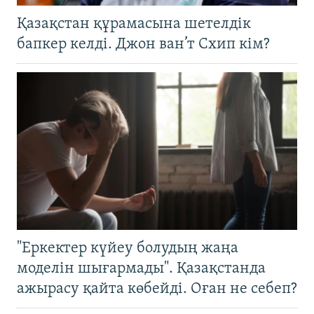
Қазақстан құрамасына шетелдік
бапкер келді. Джон ван’т Схип кім?
"Еркектер күйеу болудың жаңа
моделін шығармады". Қазақстанда
ажырасу қайта көбейді. Оған не себеп?