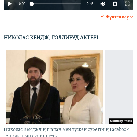
0:00
2:45
Жүктеп алу
НИКОЛАС КЕЙДЖ, ГОЛЛИВУД АКТЕРІ
Николас Кейдждің шапан мен түскен суретінің Facebook-
тен алынған скриншоты.