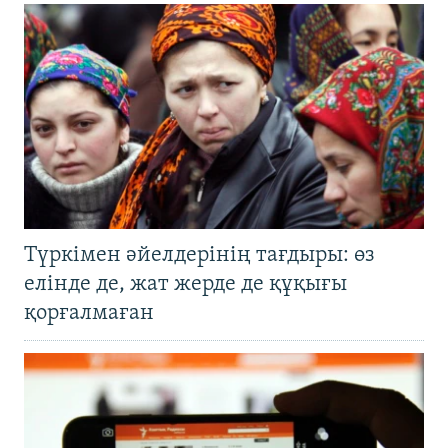
Түркімен әйелдерінің тағдыры: өз
елінде де, жат жерде де құқығы
қорғалмаған