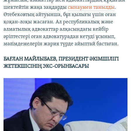
жұмысын, азаматтар мен адвокаттардың құқығын
шектейтін жаңа заңдарды
сынаумен танылды
.
Өтебековтың айтуынша, бұл қылығы үшін оған
қоқан-лоқы жасаған. Ал республикалық және
алматылық адвокаттар алқасындағы кейбір
әріптестері оған адвокатурадан кетуді ұсынып,
мәлімдемелерін жария түрде айыптай бастаған.
БАҒЛАН МАЙЛЫБАЕВ, ПРЕЗИДЕНТ ӘКІМШІЛІГІ
ЖЕТЕКШІСІНІҢ ЭКС-
ОРЫНБАСАРЫ