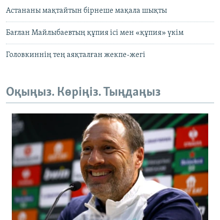
Астананы мақтайтын бірнеше мақала шықты
Бағлан Майлыбаевтың құпия ісі мен «құпия» үкім
Головкиннің тең аяқталған жекпе-жегі
Оқыңыз. Көріңіз. Тыңдаңыз