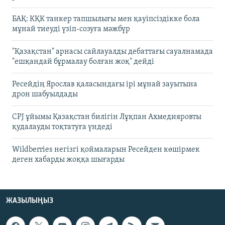
БАҚ: КҚК танкер тапшылығы мен қауіпсіздікке бола
мұнай тиеуді үзіп-созуға мәжбүр
"Қазақстан" арнасы сайлауалды дебаттағы сауалнамада
"ешқандай бұрмалау болған жоқ" дейді
Ресейдің Ярослав қаласындағы ірі мұнай зауытына
дрон шабуылдады
CPJ ұйымы Қазақстан билігін Лұқпан Ахмедияровты
қудалауды тоқтатуға үндеді
Wildberries негізгі қоймаларын Ресейден көшірмек
деген хабарды жоққа шығарды
ЖАЗЫЛЫҢЫЗ