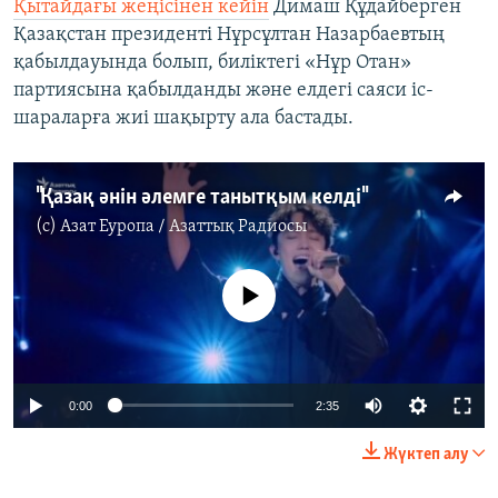
Қытайдағы жеңісінен кейін
Димаш Құдайберген
Қазақстан президенті Нұрсұлтан Назарбаевтың
қабылдауында болып, биліктегі «Нұр Отан»
партиясына қабылданды және елдегі саяси іс-
шараларға жиі шақырту ала бастады.
"Қазақ әнін әлемге танытқым келді"
(c)
Азат Еуропа / Азаттық Радиосы
No media source currently available
0:00
2:35
Жүктеп алу