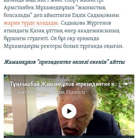
қазанда мәдениет және спорт министрі
Арыстанбек Мұхамедиұлын “жыныстық
бопсалады” деп айыптаған Еңлік Садықованы
жария түрде қолдады.
Садықова Жүргенов
атындағы Қазақ ұлттық өнер академиясының
бұрынғы студенті. Ол бұл оқу орнында
Мұхамедиұлы ректоры болып тұрғанда оқыған.
Жаманқұлов "президентке өкпелі екенін" айтты
Тұңғышбай Жаманқұлов «президентке өкпелі» екенін айтты
(c)
Азат Еуропа / Азаттық Радиосы
No media source currently available