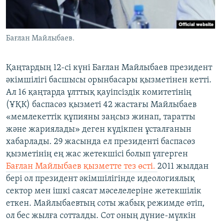
Бағлан Майлыбаев.
​Қаңтардың 12-сі күні Бағлан Майлыбаев президент
әкімшілігі басшысы орынбасары қызметінен кетті.
Ал 16 қаңтарда ұлттық қауіпсіздік комитетінің
(ҰҚК) баспасөз қызметі 42 жастағы Майлыбаев
«мемлекеттік құпияны заңсыз жинап, таратты
және жариялады» деген күдікпен ұсталғанын
хабарлады. 29 жасында ел президенті баспасөз
қызметінің ең жас жетекшісі болып үлгерген
Бағлан Майлыбаев қызметте тез өсті.
2011 жылдан
бері ол президент әкімшілігінде идеологиялық
сектор мен ішкі саясат мәселелеріне жетекшілік
еткен. Майлыбаевтың соты жабық режимде өтіп,
ол бес жылға сотталды. Сот оның дүние-мүлкін