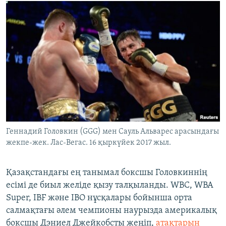
Геннадий Головкин (GGG) мен Сауль Альварес арасындағы
жекпе-жек. Лас-Вегас. 16 қыркүйек 2017 жыл.
​Қазақстандағы ең танымал боксшы Головкиннің
есімі де биыл желіде қызу талқыланды. WBC, WBA
Super, IBF және IBO нұсқалары бойынша орта
салмақтағы әлем чемпионы наурызда америкалық
боксшы Дэниел Джейкобсты жеңіп,
атақтарын