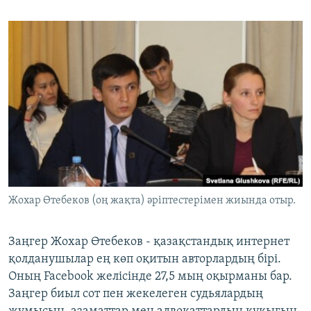
Жохар Өтебеков (оң жақта) әріптестерімен жиында отыр.
​Заңгер Жохар Өтебеков - қазақстандық интернет
қолданушылар ең көп оқитын авторлардың бірі.
Оның Facebook желісінде 27,5 мың оқырманы бар.
Заңгер биыл сот пен жекелеген судьялардың