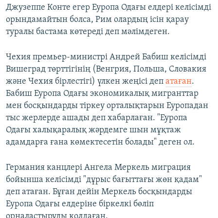
Джузеппе Конте егер Еуропа Одағы елдері келісімді
орындамайтын болса, Рим олардың ісін қарау
туралы бастама көтереді деп мәлімдеген.
Чехия премьер-министрі Андрей Бабиш келісімді
Вишеград төрттігінің (Венгрия, Польша, Словакия
және Чехия бірлестігі) үлкен жеңісі деп
атаған
.
Бабиш Еуропа Одағы экономикалық мигранттар
мен босқындарды тіркеу орталықтарын Еуропадан
тыс жерлерде ашады деп хабарлаған. "Еуропа
Одағы халықаралық жәрдемге шын мұқтаж
адамдарға ғана көмектесетін болады" деген ол.
Германия канцлері Ангела Меркель миграция
бойынша келісімді "дұрыс бағыттағы жөн қадам"
деп атаған. Бұған дейін Меркель босқындарды
Еуропа Одағы елдеріне біркелкі бөліп
орналастыруды қолдаған.