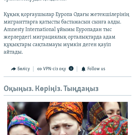
Құқық қорғаушылар Еуропа Одағы жетекшілерінің
мигранттарға қатысты бастамасын сынға алды.
Amnesty International ұйымы Еуропадан тыс
жерлердегі миграциялық орталықтарда адам
құқықтары сақталмауы мүмкін деген қауіп
айтады.
Бөлісу
VPN-сіз оқу
Follow us
Оқыңыз. Көріңіз. Тыңдаңыз