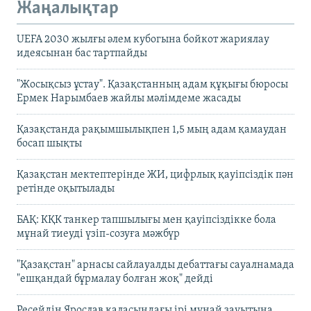
Жаңалықтар
UEFA 2030 жылғы әлем кубогына бойкот жариялау
идеясынан бас тартпайды
"Жосықсыз ұстау". Қазақстанның адам құқығы бюросы
Ермек Нарымбаев жайлы мәлімдеме жасады
Қазақстанда рақымшылықпен 1,5 мың адам қамаудан
босап шықты
Қазақстан мектептерінде ЖИ, цифрлық қауіпсіздік пән
ретінде оқытылады
БАҚ: КҚК танкер тапшылығы мен қауіпсіздікке бола
мұнай тиеуді үзіп-созуға мәжбүр
"Қазақстан" арнасы сайлауалды дебаттағы сауалнамада
"ешқандай бұрмалау болған жоқ" дейді
Ресейдің Ярослав қаласындағы ірі мұнай зауытына