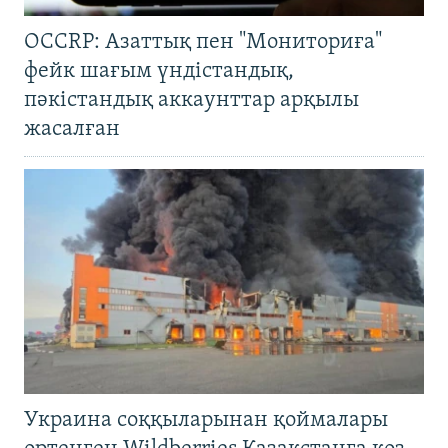
OCCRP: Азаттық пен "Мониториға"
фейк шағым үндістандық,
пәкістандық аккаунттар арқылы
жасалған
Украина соққыларынан қоймалары