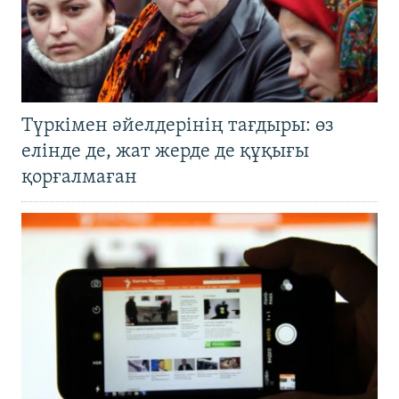
Түркімен әйелдерінің тағдыры: өз
елінде де, жат жерде де құқығы
қорғалмаған