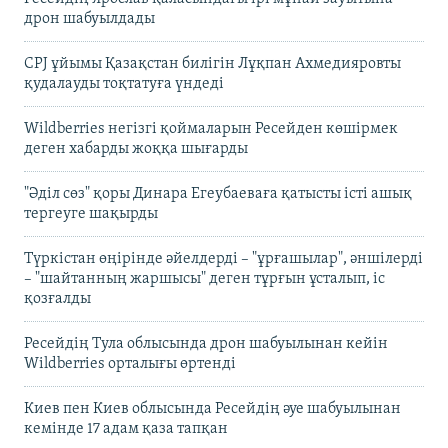
дрон шабуылдады
CPJ ұйымы Қазақстан билігін Лұқпан Ахмедияровты
қудалауды тоқтатуға үндеді
Wildberries негізгі қоймаларын Ресейден көшірмек
деген хабарды жоққа шығарды
"Әділ сөз" қоры Динара Егеубаеваға қатысты істі ашық
тергеуге шақырды
Түркістан өңірінде әйелдерді – "ұрғашылар", әншілерді
– "шайтанның жаршысы" деген тұрғын ұсталып, іс
қозғалды
Ресейдің Тула облысында дрон шабуылынан кейін
Wildberries орталығы өртенді
Киев пен Киев облысында Ресейдің әуе шабуылынан
кемінде 17 адам қаза тапқан