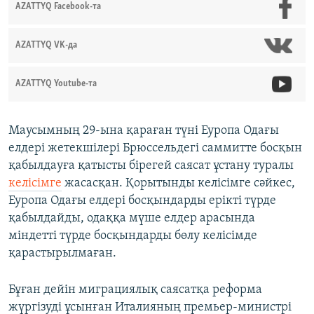
AZATTYQ Facebook-та
AZATTYQ VK-да
AZATTYQ Youtube-та
Маусымның 29-ына қараған түні Еуропа Одағы
елдері жетекшілері Брюссельдегі саммитте босқын
қабылдауға қатысты бірегей саясат ұстану туралы
келісімге
жасасқан. Қорытынды келісімге сәйкес,
Еуропа Одағы елдері босқындарды ерікті түрде
қабылдайды, одаққа мүше елдер арасында
міндетті түрде босқындарды бөлу келісімде
қарастырылмаған.
Бұған дейін миграциялық саясатқа реформа
жүргізуді ұсынған Италияның премьер-министрі