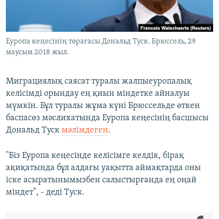
ЖАЗЫЛЫҢЫЗ
Еуропа кеңесінің төрағасы Дональд Туск. Брюссель, 29
маусым 2018 жыл.
Басқа тілдерде
Миграциялық саясат туралы жалпыеуропалық
келісімді орындау ең қиын міндетке айналуы
мүмкін. Бұл туралы жұма күні Брюссельде өткен
баспасөз мәслихатында Еуропа кеңесінің басшысы
Дональд Туск
мәлімдеген
.
"Біз Еуропа кеңесінде келісімге келдік, бірақ
ақиқатында бұл алдағы уақытта аймақтарда оны
іске асыратынымызбен салыстырғанда ең оңай
міндет", - деді Туск.