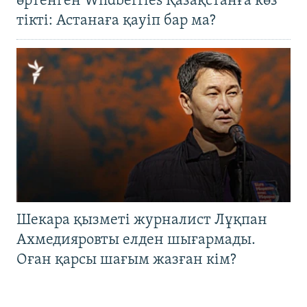
өртенген Wildberries Қазақстанға көз
тікті: Астанаға қауіп бар ма?
Шекара қызметі журналист Лұқпан
Ахмедияровты елден шығармады.
Оған қарсы шағым жазған кім?