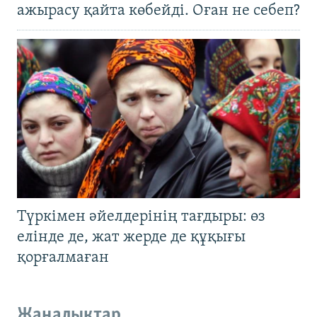
ажырасу қайта көбейді. Оған не себеп?
Түркімен әйелдерінің тағдыры: өз
елінде де, жат жерде де құқығы
қорғалмаған
Жаңалықтар