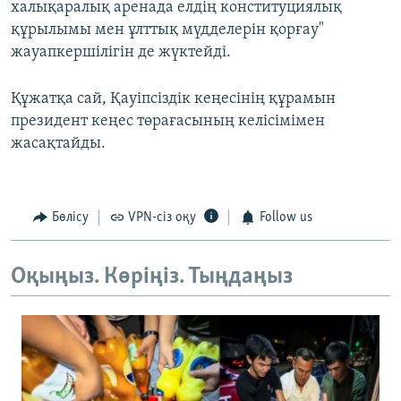
халықаралық аренада елдің конституциялық
құрылымы мен ұлттық мүдделерін қорғау"
жауапкершілігін де жүктейді.
Құжатқа сай, Қауіпсіздік кеңесінің құрамын
президент кеңес төрағасының келісімімен
жасақтайды.
Бөлісу
VPN-сіз оқу
Follow us
Оқыңыз. Көріңіз. Тыңдаңыз