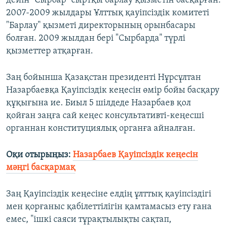
дейін "Сырбар" сыртқы барлау қызметін басқарған.
2007-2009 жылдары Ұлттық қауіпсіздік комитеті
"Барлау" қызметі директорының орынбасары
болған. 2009 жылдан бері "Сырбарда" түрлі
қызметтер атқарған.
Заң бойынша Қазақстан президенті Нұрсұлтан
Назарбаевқа Қауіпсіздік кеңесін өмір бойы басқару
құқығына ие. Биыл 5 шілдеде Назарбаев қол
қойған заңға сай кеңес консультативті-кеңесші
органнан конституциялық органға айналған.
Оқи отырыңыз:
Назарбаев Қауіпсіздік кеңесін
мәңгі басқармақ
Заң Қауіпсіздік кеңесіне елдің ұлттық қауіпсіздігі
мен қорғаныс қабілеттілігін қамтамасыз ету ғана
емес, "ішкі саяси тұрақтылықты сақтап,