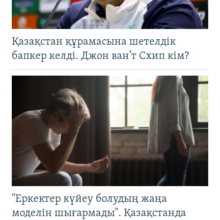
Қазақстан құрамасына шетелдік
бапкер келді. Джон ван’т Схип кім?
"Еркектер күйеу болудың жаңа
моделін шығармады". Қазақстанда