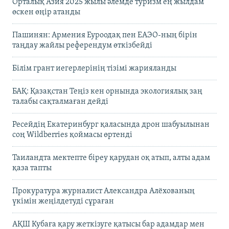
Орталық Азия 2025 жылы әлемде туризм ең жылдам
өскен өңір атанды
Пашинян: Армения Еуроодақ пен ЕАЭО-ның бірін
таңдау жайлы референдум өткізбейді
Білім грант иегерлерінің тізімі жарияланды
БАҚ: Қазақстан Теңіз кен орнында экологиялық заң
талабы сақталмаған дейді
Ресейдің Екатеринбург қаласында дрон шабуылынан
соң Wildberries қоймасы өртенді
Таиландта мектепте біреу қарудан оқ атып, алты адам
қаза тапты
Прокуратура журналист Александра Алёхованың
үкімін жеңілдетуді сұраған
АҚШ Кубаға қару жеткізуге қатысы бар адамдар мен