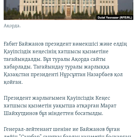
ЖАЗЫЛЫҢЫЗ
Ақорда.
Басқа тілдерде
Ғабит Байжанов президент көмекшісі және елдің
Қауіпсіздік кеңесінің хатшысы қызметіне
тағайындалды. Бұл туралы Ақорда сайты
хабарлады. Тағайындау туралы жарлыққа
Қазақстан президенті Нұрсұлтан Назарбаев қол
қойған.
Президент жарлығымен Қауіпсіздік Кеңес
хатшысы қызметін уақытша атқарған Марат
Шайхутдинов бұл міндеттен босатылды.
Генерал-лейтенант шеніне ие Байжанов бұған