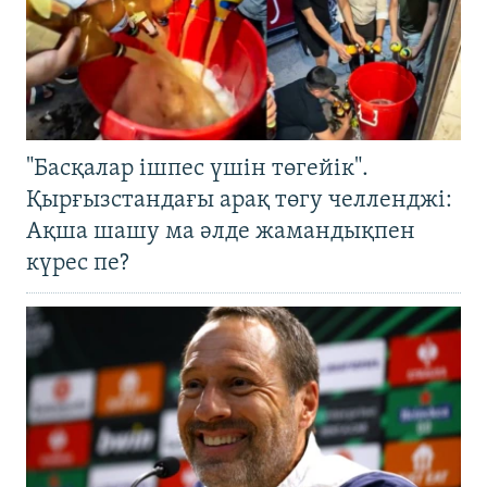
"Басқалар ішпес үшін төгейік".
Қырғызстандағы арақ төгу челленджі:
Ақша шашу ма әлде жамандықпен
күрес пе?