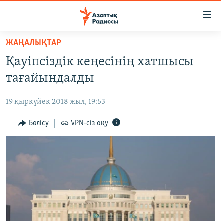
Accessibility
links
Skip
ЖАҢАЛЫҚТАР
to
ЖАҢАЛЫҚТАР
Қауіпсіздік кеңесінің хатшысы
main
САЯСАТ
content
тағайындалды
AZATTYQTV
Skip
to
19 қыркүйек 2018 жыл, 19:53
ҚАҢТАР ОҚИҒАСЫ
main
АДАМ ҚҰҚЫҚТАРЫ
Бөлісу
VPN-сіз оқу
Navigation
Skip
ӘЛЕУМЕТ
to
ӘЛЕМ
Search
АРНАЙЫ ЖОБАЛАР
Русский