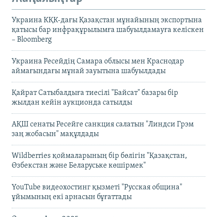
Украина КҚК-дағы Қазақстан мұнайының экспортына
қатысы бар инфрақұрылымға шабуылдамауға келіскен
– Bloomberg
Украина Ресейдің Самара облысы мен Краснодар
аймағындағы мұнай зауытына шабуылдады
Қайрат Сатыбалдыға тиесілі "Байсат" базары бір
жылдан кейін аукционда сатылды
АҚШ сенаты Ресейге санкция салатын "Линдси Грэм
заң жобасын" мақұлдады
Wildberries қоймаларының бір бөлігін "Қазақстан,
Өзбекстан және Беларуське көшірмек"
YouTube видеохостинг қызметі "Русская община"
ұйымының екі арнасын бұғаттады