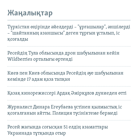
Жаңалықтар
Түркістан өңірінде әйелдерді – "ұрғашылар", әншілерді
– "шайтанның азаншысы" деген тұрғын ұсталып, іс
қозғалды
Ресейдің Тула облысында дрон шабуылынан кейін
Wildberries орталығы өртенді
Киев пен Киев облысында Ресейдің әуе шабуылынан
кемінде 17 адам қаза тапқан
Қазақ кинорежиссері Ардақ Әмірқұлов дүниеден өтті
Журналист Динара Егеубаева үстінен қылмыстық іс
қозғалғанын айтты. Полиция түсініктеме бермеді
Ресей жағында соғысқан 51 елдің азаматтары
Украинада тұтқында отыр