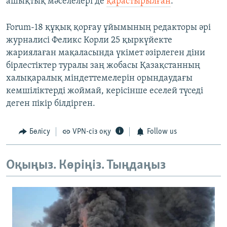
ашықтық мәселелері де
қарастырылған
.
Forum-18 құқық қорғау ұйымының редакторы әрі
журналисі Феликс Корли 25 қыркүйекте
жариялаған мақаласында үкімет әзірлеген діни
бірлестіктер туралы заң жобасы Қазақстанның
халықаралық міндеттемелерін орындаудағы
кемшіліктерді жоймай, керісінше еселей түседі
деген пікір білдірген.
Бөлісу
VPN-сіз оқу
Follow us
Оқыңыз. Көріңіз. Тыңдаңыз