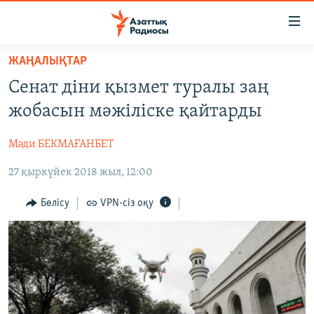
Accessibility
links
Skip
ЖАҢАЛЫҚТАР
to
ЖАҢАЛЫҚТАР
Сенат діни қызмет туралы заң
main
САЯСАТ
content
жобасын мәжіліске қайтарды
AZATTYQTV
Skip
to
Мәди БЕКМАҒАНБЕТ
ҚАҢТАР ОҚИҒАСЫ
main
27 қыркүйек 2018 жыл, 12:00
АДАМ ҚҰҚЫҚТАРЫ
Navigation
Skip
ӘЛЕУМЕТ
Бөлісу
VPN-сіз оқу
to
ӘЛЕМ
Search
АРНАЙЫ ЖОБАЛАР
Русский