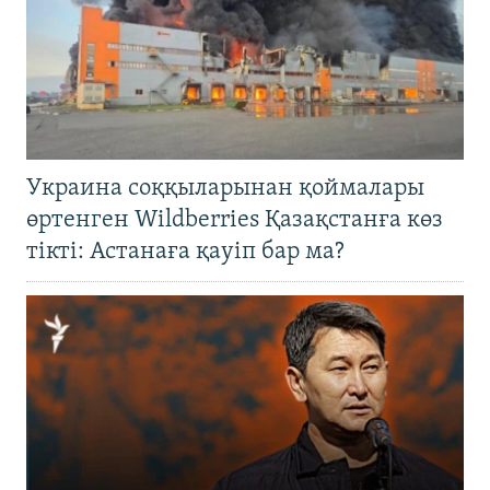
Украина соққыларынан қоймалары
өртенген Wildberries Қазақстанға көз
тікті: Астанаға қауіп бар ма?