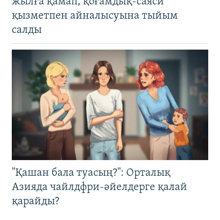
жылға қамап, қоғамдық-саяси
қызметпен айналысуына тыйым
салды
"Қашан бала туасың?": Орталық
Азияда чайлдфри-әйелдерге қалай
қарайды?