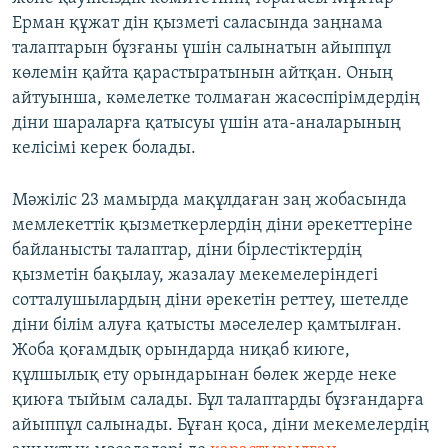
Ерман құжат дін қызметі саласында заңнама
талаптарын бұзғаны үшін салынатын айыппұл
көлемін қайта қарастыратынын айтқан. Оның
айтуынша, кәмелетке толмаған жасөспірімдердің
діни шараларға қатысуы үшін ата-аналарының
келісімі керек болады.
Мәжіліс 23 мамырда мақұлдаған заң жобасында
мемлекеттік қызметкерлердің діни әрекеттеріне
байланысты талаптар, діни бірлестіктердің
қызметін бақылау, жазалау мекемелеріндегі
сотталушылардың діни әрекетін реттеу, шетелде
діни білім алуға қатысты мәселелер қамтылған.
Жоба қоғамдық орындарда ниқаб киюге,
құлшылық ету орындарынан бөлек жерде неке
қиюға тыйым салады. Бұл талаптарды бұзғандарға
айыппұл салынады. Бұған қоса, діни мекемелердің