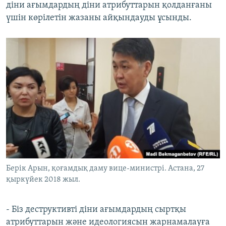
діни ағымдардың діни атрибуттарын қолданғаны
үшін көрілетін жазаны айқындауды ұсынды.
Берік Арын, қоғамдық даму вице-министрі. Астана, 27
қыркүйек 2018 жыл.
- Біз деструктивті діни ағымдардың сыртқы
атрибуттарын және идеологиясын жарнамалауға