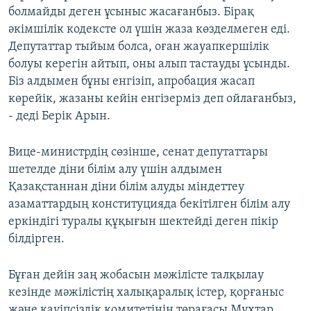
болмайды деген ұсыныс жасағанбыз. Бірақ
әкімшілік кодексте ол үшін жаза көзделмеген еді.
Депутаттар тыйым болса, оған жауапкершілік
болуы керегін айтып, оны алып тастауды ұсынды.
Біз алдымен бұны енгізіп, апробация жасап
көрейік, жазаны кейін енгізерміз деп ойлағанбыз,
- деді Берік Арын.
Вице-министрдің сөзінше, сенат депутаттары
шетелде діни білім алу үшін алдымен
Қазақстаннан діни білім алуды міндеттеу
азаматтардың конституцияда бекітілген білім алу
еркіндігі туралы құқығын шектейді деген пікір
білдірген.
Бұған дейін заң жобасын мәжілісте талқылау
кезінде мәжілістің халықаралық істер, қорғаныс
және қауіпсіздік комитетінің төрағасы Мұхтар