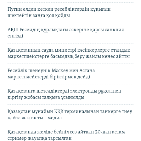
Путин елден кеткен ресейліктердің құқығын
шектейтін заңға қол қойды
АҚШ Ресейдің құрлықтағы әскеріне қарсы санкция
енгізді
Қазақстанның сауда министрі кәсіпкерлерге отандық
маркетплейстерге басымдық беру жайлы кеңес айтты
Ресейлік шенеунік Мәскеу мен Астана
маркетплейстерді біріктірмек дейді
Қазақстанға шетелдіктерді электронды рұқсатпен
кіргізу жобасы талқыға ұсынылды
Қазақстан мұнайын КҚК терминалынан танкерге тиеу
қайта жалғасты – медиа
Қазақстанда желіде бейпіл сөз айтқан 20-дан астам
стример жауапқа тартылған