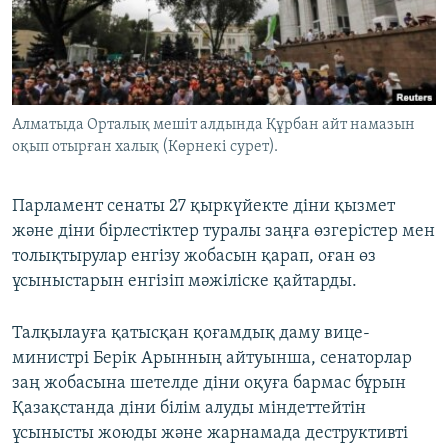
ЖАЗЫЛЫҢЫЗ
Басқа тілдерде
Алматыда Орталық мешіт алдында Құрбан айт намазын
оқып отырған халық (Көрнекі сурет).
Парламент сенаты 27 қыркүйекте діни қызмет
және діни бірлестіктер туралы заңға өзгерістер мен
толықтырулар енгізу жобасын қарап, оған өз
ұсыныстарын енгізіп мәжіліске қайтарды.
Талқылауға қатысқан қоғамдық даму вице-
министрі Берік Арынның айтуынша, сенаторлар
заң жобасына шетелде діни оқуға бармас бұрын
Қазақстанда діни білім алуды міндеттейтін
ұсынысты жоюды және жарнамада деструктивті