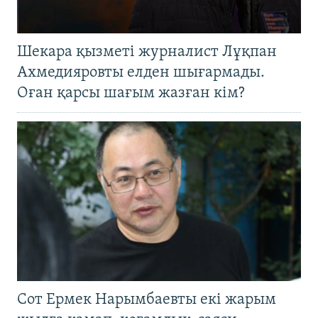
Шекара қызметі журналист Лұқпан
Ахмедияровты елден шығармады.
Оған қарсы шағым жазған кім?
Сот Ермек Нарымбаевты екі жарым