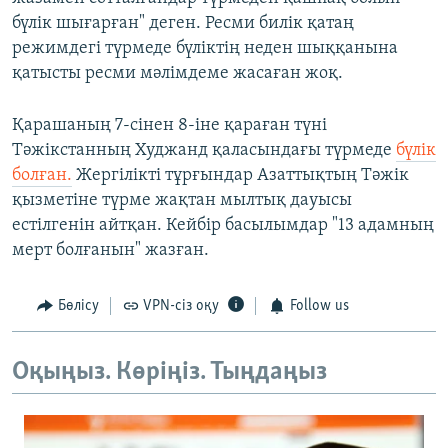
бүлік шығарған" деген. Ресми билік қатаң
режимдегі түрмеде бүліктің неден шыққанына
қатысты ресми мәлімдеме жасаған жоқ.
Қарашаның 7-сінен 8-іне қараған түні
Тәжікстанның Худжанд қаласындағы түрмеде
бүлік
болған.
Жергілікті тұрғындар Азаттықтың Тәжік
қызметіне түрме жақтан мылтық дауысы
естілгенін айтқан. Кейбір басылымдар "13 адамның
мерт болғанын" жазған.
Бөлісу
VPN-сіз оқу
Follow us
Оқыңыз. Көріңіз. Тыңдаңыз