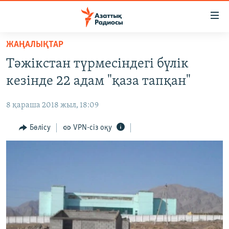
Accessibility
links
Skip
ЖАҢАЛЫҚТАР
to
ЖАҢАЛЫҚТАР
Тәжікстан түрмесіндегі бүлік
main
САЯСАТ
content
кезінде 22 адам "қаза тапқан"
AZATTYQTV
Skip
to
8 қараша 2018 жыл, 18:09
ҚАҢТАР ОҚИҒАСЫ
main
АДАМ ҚҰҚЫҚТАРЫ
Бөлісу
VPN-сіз оқу
Navigation
Skip
ӘЛЕУМЕТ
to
ӘЛЕМ
Search
АРНАЙЫ ЖОБАЛАР
Русский