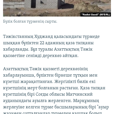
ЖАЗЫЛЫҢЫЗ
Бүлік болған түрменің сырты.
Басқа тілдерде
Тәжікстанның Худжанд қаласындағы түрмеде
шыққан бүліктен 22 адамның қаза тапқаны
хабарланды. Бұл туралы Азаттықтың Тәжік
қызметіне сенімді дереккөз айтқан.
Азаттықтың Тәжік қызметі дереккөзінің
хабарлауынша, бүліктен бірнеше тұтқын мен
күзетші жарақаттанған. Жергілікті билік екі
күзетшінің мерт болғанын растаған. Қаза тапқан
күзетшінің бірі Соғды облысы Матчинский
ауданындағы ауылға жерленген. Марқұмның
жерлеуіне келген түрме басшыларының бірі "ауыр
жазамен сотталғандар түрмеден қашпақ болып