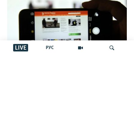
LIVE
РУС
OCCRP: Азаттық пен "Мониториға"
фейк шағым үндістандық,
İздеу
пәкістандық аккаунттар арқылы
жасалған